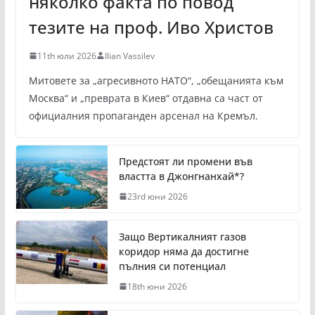
няколко факта по повод
тезите на проф. Иво Христов
11th юли 2026
Ilian Vassilev
Митовете за „агресивното НАТО“, „обещанията към
Москва“ и „преврата в Киев“ отдавна са част от
официалния пропаганден арсенал на Кремъл.
Предстоят ли промени във
властта в Джонгнанхай*?
23rd юни 2026
Защо Вертикалният газов
коридор няма да достигне
пълния си потенциал
18th юни 2026