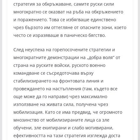
стратегия за обкръжаване, самите руски сили
многократно се оказват на ръба на обкръжението
и поражението. Това се избягваше единствено
чрез бързото им оттегляне от опасните зони, което
често се изразяваше в паническо бягство.
След неуспеха на горепосочените стратегии и
многократните демонстрации на „добра воля“ от
страна на руските войски, руското военно
командване се съсредоточава върху
стабилизирането на фронтовата линия и
провеждането на настъпления (там, където все
още може да го направи) чрез максимално
използване на живата сила, получена чрез
мобилизация. Като се има предвид, че огромното
мнозинство от мобилизираните лица са зле
обучени, зле екипирани и слабо мотивирани,
ефективността на тази стратегия изглежда доста