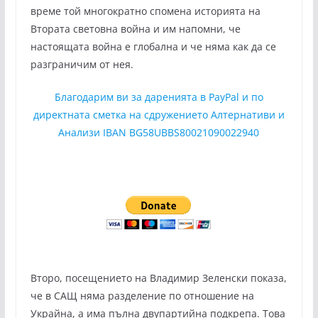
време той многократно спомена историята на
Втората световна война и им напомни, че
настоящата война е глобална и че няма как да се
разграничим от нея.
Благодарим ви за даренията в PayPal и по
директната сметка на сдружението Алтернативи и
Анализи IBAN BG58UBBS80021090022940
Второ, посещението на Владимир Зеленски показа,
че в САЩ няма разделение по отношение на
Украйна, а има пълна двупартийна подкрепа. Това