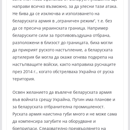
направи всичко възможно, за да улесни тази атака.
Не бива да се изключва и използването на
беларуската армия в „ограничен режим“, т.е. без
да се пресича украинската граница. Например
беларуските сили за противовъздушна отбрана,
разположени в близост до границата, биха могли
да прикрият руското настъпление, а беларуската
артилерия би могла да окаже огнева подкрепа на
настъпващите войски, както направиха руснаците
през 2014 г., когато обстрелваха Украйна от руска
територия.
Освен желанието да въвлече беларуската армия
във войната срещу Украйна, Путин има планове и
за беларуската отбранителна промишленост.
Руската армия наистина губи много и не може сама
да компенсира загубите на оборудване и
боеприпаси. Следователно прехвърлянето на