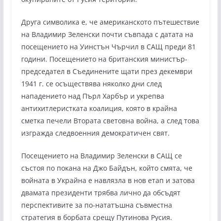
Друга символика е, че американското пътешествие
на Владимир Зеленски почти съвпада с датата на
посещението на Уинстън Чърчил в САЩ преди 81
години. Посещението на британския министър-
председател в Съединените щати през декември
1941 г. се осъществява няколко дни след
нападението над Пърл Харбър и укрепва
антихитлеристката коалиция, която в крайна
сметка печели Втората световна война, а след това
изгражда следвоенния демократичен свят.
Посещението на Владимир Зеленски в САЩ се
състоя по покана на Джо Байдън, който смята, че
войната в Украйна е навлязла в нов етап и затова
двамата президенти трябва лично да обсъдят
перспективите за по-нататъшна съвместна
стратегия в борбата срещу Путинова Русия.