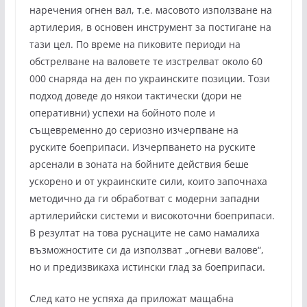
наречения огнен вал, т.е. масовото използване на
артилерия, в основен инструмент за постигане на
тази цел. По време на пиковите периоди на
обстрелване на валовете те изстрелват около 60
000 снаряда на ден по украинските позиции. Този
подход доведе до някои тактически (дори не
оперативни) успехи на бойното поле и
същевременно до сериозно изчерпване на
руските боеприпаси. Изчерпването на руските
арсенали в зоната на бойните действия беше
ускорено и от украинските сили, които започнаха
методично да ги обработват с модерни западни
артилерийски системи и високоточни боеприпаси.
В резултат на това руснаците не само намалиха
възможностите си да използват „огневи валове“,
но и предизвикаха истински глад за боеприпаси.
След като не успяха да приложат мащабна