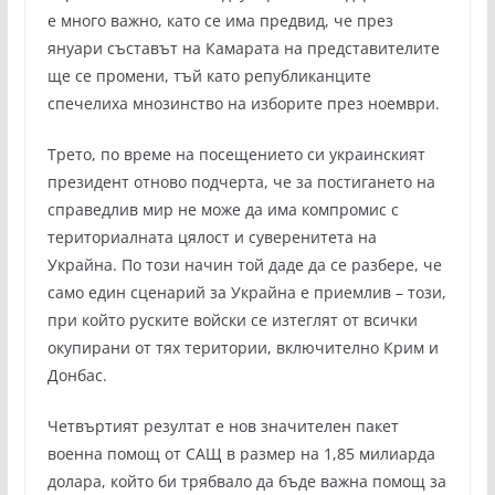
е много важно, като се има предвид, че през
януари съставът на Камарата на представителите
ще се промени, тъй като републиканците
спечелиха мнозинство на изборите през ноември.
Трето, по време на посещението си украинският
президент отново подчерта, че за постигането на
справедлив мир не може да има компромис с
териториалната цялост и суверенитета на
Украйна. По този начин той даде да се разбере, че
само един сценарий за Украйна е приемлив – този,
при който руските войски се изтеглят от всички
окупирани от тях територии, включително Крим и
Донбас.
Четвъртият резултат е нов значителен пакет
военна помощ от САЩ в размер на 1,85 милиарда
долара, който би трябвало да бъде важна помощ за