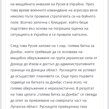
на мащабната инвазия на Русия в Украйна. През
това време военното командване на агресора вече
няколко пъти променя стратегията си на бойното
поле. Всичко започна с блицкриг, който беше
подготвен въз основа на погрешна оценка на
ситуацията в Украйна и се провали напълно.
След това Русия заложи на т.нар. голяма битка за
Донбас, която трябваше да се основава на
мащабно обкръжаване на група украински сили от
Донецк до Изюм и достъп до административните
граници на Донецка област. Руснаците не успяват
да осъществят плановете си. Още през първите
седмици на битката за Донбас стана ясно, че
голямо обкръжение е нереалистично. В резултат
на това цялата „голяма битка за Донбас“ се свежда
до опит за превземане на северната част на
Луганска област. Руснаците превърнаха така