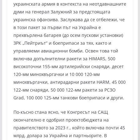
украинската армия в контекста на неотдавнашните
думи на генерал Залужний за предстоящата
украинска офанзива. Заслужава да се отбележи, че
в този пакет за първи път на Украйна е
прехвърлена батарея (до осем пускови установки)
ЗРК „Пейтриът“ и боеприпаси за тях, както и
управляеми авиационни бомби. Освен това той
включва допълнителни ракети за HIMARS, 500
високоточни 155-мм артилерийски снаряди, десет
120-мм минохвъргачки и 10 000 120-мм
минохвъргачки, антирадарни ракети HARM, 45 000
122-мм снаряди, 50 000 122-мм ракети за РСЗО
Grad, 100 000 125-мм танкови боеприпаси и други.
По-късно стана ясно, че Конгресът на САЩ
окончателно е одобрил проектобюджета на
правителството за 2023 г., който включва почти 45
млрд. долара за Украйна и партньорите. В