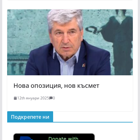
Нова опозиция, нов късмет
12th януари 2025
0
Подкрепeте ни