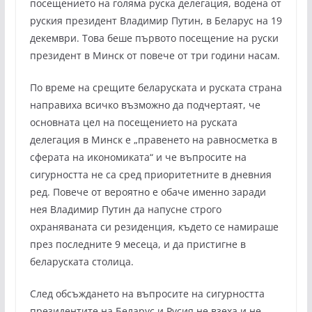
посещението на голяма руска делегация, водена от
руския президент Владимир Путин, в Беларус на 19
декември. Това беше първото посещение на руски
президент в Минск от повече от три години насам.
По време на срещите беларуската и руската страна
направиха всичко възможно да подчертаят, че
основната цел на посещението на руската
делегация в Минск е „правенето на равносметка в
сферата на икономиката“ и че въпросите на
сигурността не са сред приоритетните в дневния
ред. Повече от вероятно е обаче именно заради
нея Владимир Путин да напусне строго
охраняваната си резиденция, където се намираше
през последните 9 месеца, и да пристигне в
беларуската столица.
След обсъждането на въпросите на сигурността
президентите на Беларус и Русия не взеха и не