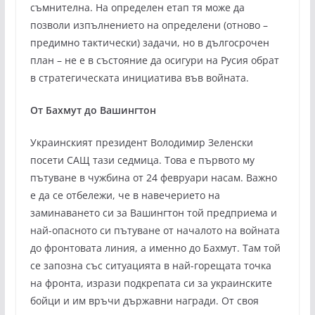
съмнителна. На определен етап тя може да
позволи изпълнението на определени (отново –
предимно тактически) задачи, но в дългосрочен
план – не е в състояние да осигури на Русия обрат
в стратегическата инициатива във войната.
От Бахмут до Вашингтон
Украинският президент Володимир Зеленски
посети САЩ тази седмица. Това е първото му
пътуване в чужбина от 24 февруари насам. Важно
е да се отбележи, че в навечерието на
заминаването си за Вашингтон той предприема и
най-опасното си пътуване от началото на войната
до фронтовата линия, а именно до Бахмут. Там той
се запозна със ситуацията в най-горещата точка
на фронта, изрази подкрепата си за украинските
бойци и им връчи държавни награди. От своя