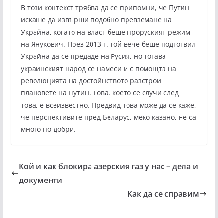
В този контекст трябва да се припомни, че Путин
искаше да извърши подобно превземане на
Украйна, когато на власт беше проруският режим
на Янукович. През 2013 г. той вече беше подготвил
Украйна да се предаде на Русия, но тогава
украинският народ се намеси и с помощта на
революцията на достойнството разстрои
плановете на Путин. Това, което се случи след
това, е всеизвестно. Предвид това може да се каже,
че перспективите пред Беларус, меко казано, не са
много по-добри.
Кой и как блокира азерския газ у нас – дела и
документи
Как да се справим