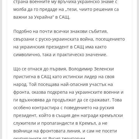
страна военните му връчиха украинско знаме с
молба да го предаде на „тези, чиито решения са
важни за Украйна“ в САЩ.
Подобно на почти всички знакови събития,
свързани с руско-украинската война, посещението
на украинския президент в САЩ има както
символично, така и практическо значение.
Що се отнася до първия, Володимир Зеленски
пристигна в САЩ като истински лидер на своя
народ. Той посещава най-опасния участък на
фронта, оказва подкрепа на украинските военни и
ги вдъхновява да продължат да се сражават. Това
особено контрастира с поведението на руския
президент, който в същия ден награди кремълски
служители и пропагандисти в Кремъл, а не
войници на фронтовата линия, и сам не посети
окупираните от Русия територии.