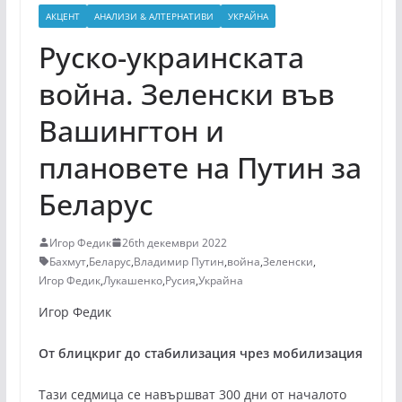
АКЦЕНТ
АНАЛИЗИ & АЛТЕРНАТИВИ
УКРАЙНА
Руско-украинската
война. Зеленски във
Вашингтон и
плановете на Путин за
Беларус
Игор Федик
26th декември 2022
Бахмут
,
Беларус
,
Владимир Путин
,
война
,
Зеленски
,
Игор Федик
,
Лукашенко
,
Русия
,
Украйна
Игор Федик
От блицкриг до стабилизация чрез мобилизация
Тази седмица се навършват 300 дни от началото