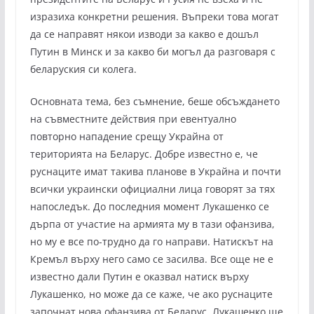
изразиха конкретни решения. Въпреки това могат
да се направят някои изводи за какво е дошъл
Путин в Минск и за какво би могъл да разговаря с
беларуския си колега.
Основната тема, без съмнение, беше обсъждането
на съвместните действия при евентуално
повторно нападение срещу Украйна от
територията на Беларус. Добре известно е, че
руснаците имат такива планове в Украйна и почти
всички украински официални лица говорят за тях
напоследък. До последния момент Лукашенко се
дърпа от участие на армията му в тази офанзива,
но му е все по-трудно да го направи. Натискът на
Кремъл върху него само се засилва. Все още не е
известно дали Путин е оказвал натиск върху
Лукашенко, но може да се каже, че ако руснаците
започнат нова офанзива от Беларус, Лукашенко ще