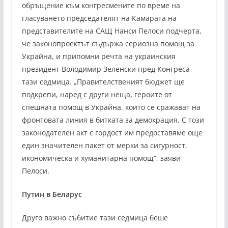
обръщение към конгресмените по време на
гласуването председателят на Камарата на
представителите на САЩ Нанси Пелоси подчерта,
че законопроектът съдържа сериозна помощ за
Украйна, и припомни речта на украинския
президент Володимир Зеленски пред Конгреса
тази седмица. „Правителственият бюджет ще
подкрепи, наред с други неща, героите от
спешната помощ в Украйна, които се сражават на
фронтовата линия в битката за демокрация. С този
законодателен акт с гордост им предоставяме още
един значителен пакет от мерки за сигурност,
икономическа и хуманитарна помощ“, заяви
Пелоси.
Путин в Беларус
Друго важно събитие тази седмица беше