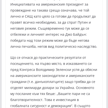
Инициативата на американския президент за
провеждане на такава среща означава, че той
лично и САЩ като цяло са готови да продължат да
правят всичко необходимо, за да спрат Путин и
неговия режим. Същевременно тук може да се
отбележи и личният интерес на Джо Байдън:
победата над този режим може да бъде негова
лична печалба, негов вид политическо наследство.
Що се отнася до практическите резултати от
посещението, на първо място, в изказването си
пред Конгреса Володимир Зеленски успя да обясни
на американските законодатели и американските
граждани (т.е. данъкоплатците) защо трябва да се
отделят милиарди долари за Украйна. Основното
му послание към тях беше: „Вашите пари не са
благотворителност. Това е инвестиция в
глобалната сигурност и демокрация“. В същото