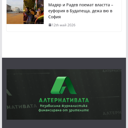
Мадяр и Радев поемат властта –
еуфория в Будапеща, дежа вю в
София
12th май 2026