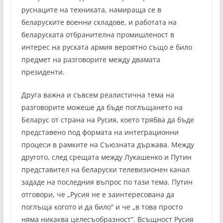
руснаците на техниката, намираща се в
беларуските военни складове, и работата на
беларуската отбранителна промишленост в
интерес на руската армия вероятно също е било
предмет на разговорите между двамата
президенти.
Друга важна и съвсем реалистична тема на
разговорите можеше да бъде поглъщането на
Беларус от страна на Русия, което трябва да бъде
представено под формата на интеграционни
процеси в рамките на Съюзната държава. Между
другото, след срещата между Лукашенко и Путин
представител на беларуски телевизионен канал
зададе на последния въпрос по тази тема. Путин
отговори, че „Русия не е заинтересована да
поглъща когото и да било“ и че „в това просто
няма никаква целесъобразност“. Всъщност Русия