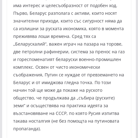
има интерес и целесъобразност от подобен ход.
Първо, Беларус разполага с активи, които носят
значителни приходи, които със сигурност няма да
са излишни за руската икономика, която в момента
преживява лоши времена. Сред тях са
„Беларускалий“, важен играч на пазара на торове,
две петролни рафинерии, система за пренос на газ
и гореспоменатият беларуски военно-промишлен
комплекс. Освен от чисто икономически
съображения, Путин се нуждае от превземането на
Беларус и от имиджова гледна точка. По този
начин той ще може да покаже на руското
общество, че продължава да „събира (руските)
земи“ и осъществява на практика идеята за
възстановяване на СССР, по която Русия изпитва
такава носталгия (не без помощта на путиновата
пропаганда).