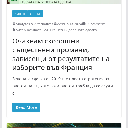
АКЦЕНТ
СВЕТЪТ
Analyses & Alternatives
22nd юни 2024
0 Comments
Алтернативата
,
Боян Рашев
,
ЕС
,
зелената сделка
Очаквам скорошни
съществени промени,
зависещи от резултатите на
изборите във Франция
Зелената сделка от 2019 г. е новата стратегия за
растеж на ЕС, като този растеж трябва да се случи
с
Read More