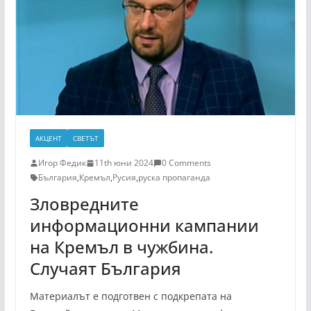
АКЦЕНТ
СВЕТЪТ
Игор Федик
11th юни 2024
0 Comments
България
,
Кремъл
,
Русия
,
руска пропаганда
Зловредните
информационни кампании
на Кремъл в чужбина.
Случаят България
Материалът е подготвен с подкрепата на