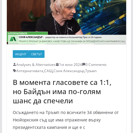
АКЦЕНТ
СВЕТЪТ
Analyses & Alternatives
1st юни 2024
0 Comments
Алтернативата
,
САЩ
,
Соня Александър
,
Тръмп
В момента гласовете са 1:1,
но Байдън има по-голям
шанс да спечели
Осъждането на Тръмп по всичките 34 обвинени от
Нюйоркския съд ще има отражение върху
президентската кампания и ще е с