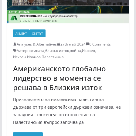
АКЦЕНТ
СВЕТЪТ
Analyses & Alternatives
27th май 2024
0 Comments
Алтернативата
,
близък изток
,
война
,
Израел
,
Искрен Иванов
,
Палестиниа
Американското глобално
лидерство в момента се
решава в Близкия изток
Признаването на независима палестинска
държава от три европейски държави означава, че
западният консенсус по отношение на
Палестинския въпрос започва да