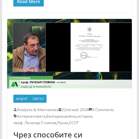
Read More
АКЦЕНТ
СВЕТЪТ
Analyses & Alternatives
22nd май 2024
0 Comments
Алтернативата
,
България
,
война
,
история
,
проф. Лъчезар Стоянов
,
Русия
,
СССР
Чрез способите си