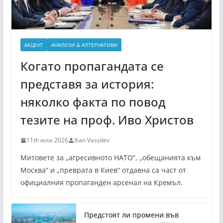
АКЦЕНТ
АНАЛИЗИ & АЛТЕРНАТИВИ
Когато пропагандата се
представя за история:
няколко факта по повод
тезите на проф. Иво Христов
11th юли 2026
Ilian Vassilev
Митовете за „агресивното НАТО“, „обещанията към
Москва“ и „преврата в Киев“ отдавна са част от
официалния пропаганден арсенал на Кремъл.
Предстоят ли промени във