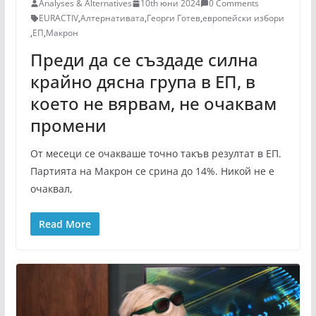
Analyses & Alternatives
10th юни 2024
0 Comments
EURACTIV
,
Алтернативата
,
Георги Готев
,
европейски избори
,
ЕП
,
Макрон
Преди да се създаде силна
крайно дясна група в ЕП, в
което не вярвам, не очаквам
промени
От месеци се очакваше точно такъв резултат в ЕП.
Партията на Макрон се срина до 14%. Никой не е
очаквал,
Read More