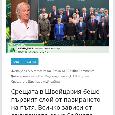
АКЦЕНТ
СВЕТЪТ
Analyses & Alternatives
19th юни 2024
0 Comments
Алтернативата
,
Иво Инджев
,
Кремъл
,
НАТО
,
Путин
,
Срещата в Швейцария
,
Украйна
Срещата в Швейцария беше
първият слой от павирането
на пътя. Всичко зависи от