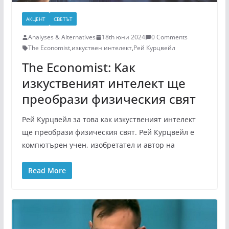
АКЦЕНТ
СВЕТЪТ
Analyses & Alternatives
18th юни 2024
0 Comments
The Economist
,
изкуствен интелект
,
Рей Курцвейл
The Economist: Kак
изкуственият интелект ще
преобрази физическия свят
Рей Курцвейл за това как изкуственият интелект
ще преобрази физическия свят. Рей Курцвейл е
компютърен учен, изобретател и автор на
Read More