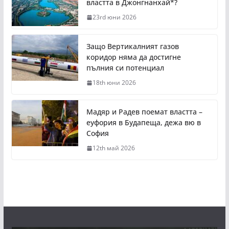
властта в Джонгнанхай*?
23rd юни 2026
Защо Вертикалният газов
коридор няма да достигне
пълния си потенциал
18th юни 2026
Мадяр и Радев поемат властта –
еуфория в Будапеща, дежа вю в
София
12th май 2026