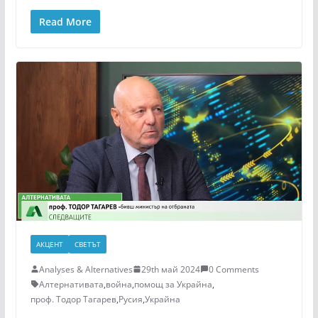
Read More
АКЦЕНТ
СВЕТЪТ
Analyses & Alternatives
29th май 2024
0 Comments
Алтернативата
,
война
,
помощ за Украйна
,
проф. Тодор Тагарев
,
Русия
,
Украйна