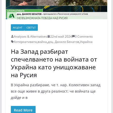
АКЦЕНТ
СВЕТЪТ
Analyses & Alternatives
22nd май 2024
0 Comments
Алтернативата
,
война
,
доц. Данило Бенатов
,
Украйна
На Запад разбират
спечелването на войната от
Украйна като унищожаване
на Русия
В Украйна разбираме, че т. нар. Колективен запад
все още живее в друга реалност; че войната ще
дойде и в
Read More