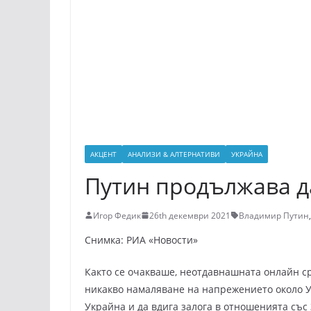
АКЦЕНТ
АНАЛИЗИ & АЛТЕРНАТИВИ
УКРАЙНА
Путин продължава да
Игор Федик
26th декември 2021
Владимир Путин
,
Снимка: РИА «Новости»
Както се очакваше, неотдавнашната онлайн с
никакво намаляване на напрежението около У
Украйна и да вдига залога в отношенията със