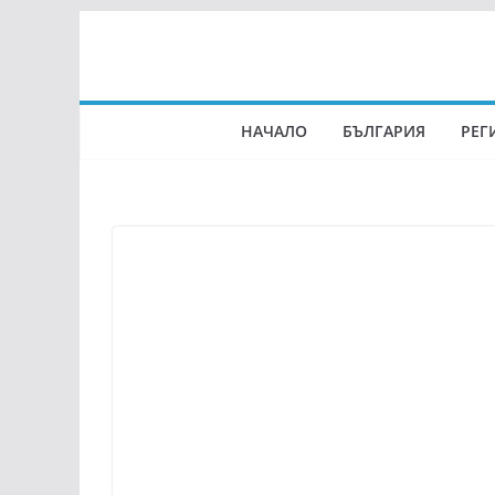
Skip
to
content
НАЧАЛО
БЪЛГАРИЯ
РЕГ