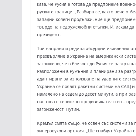
каза, че Русия е готова да предприеме военн
руските граници. „Разбира се, както вече отб
западни колеги продължи, ние ще предприем
твърдо на недружелюбни стъпки. И, искам да п
президент.
Той направи и редица абсурдни изявления от
прехвърляне в Украйна на американски систе
загрижени, че в близост до Русия се разгръщ
Разположени в Румъния и планирани за разгр
адаптирани за използване на ударните систем
Украйна се появят ракетни системи на САЩ и
намалено на седем до десет минути, а при ра
нас това е сериозно предизвикателство – пре
загриженост Путин.
Кремъл смята също, че освен със системи за 
хиперзвукови оръжия. „Ще снабдят Украйна с 