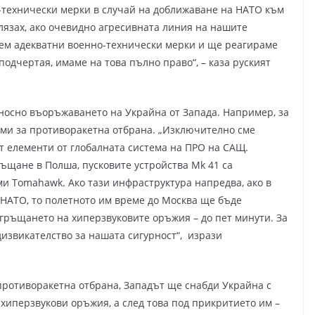
о-технически мерки в случай на доближаване на НАТО към
елязах, ако очевидно агресивната линия на нашите
ем адекватни военно-технически мерки и ще реагираме
одчертая, имаме на това пълно право“, – каза руският
носно въоръжаването на Украйна от Запада. Например, за
ми за противоракетна отбрана. „Изключително сме
ат елементи от глобалната система на ПРО на САЩ.
ъщане в Полша, пусковите устройства Mk 41 са
и Tomahawk. Ако тази инфраструктура напредва, ако в
 НАТО, то полетното им време до Москва ще бъде
згръщането на хиперзвуковите оръжия – до пет минути. За
дизвикателство за нашата сигурност“, изрази
противоракетна отбрана, Западът ще снабди Украйна с
хиперзвукови оръжия, а след това под прикритието им –