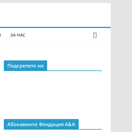
И
ЗА НАС
Подкрепeте ни
Абонаменти Фондация А&A