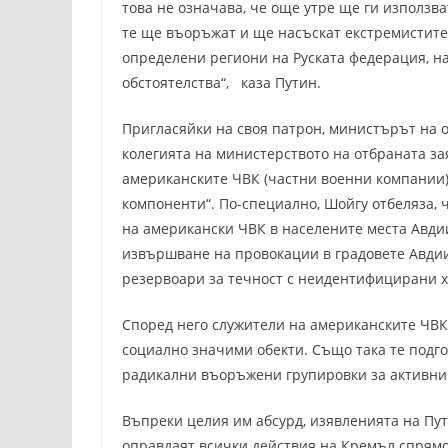
това не означава, че още утре ще ги използва
те ще въоръжат и ще насъскат екстремистите
определени региони на Руската федерация, н
обстоятелства“, каза Путин.
Пригласяйки на своя патрон, министърът на 
колегията на министерството на отбраната за
американските ЧВК (частни военни компании) 
компоненти“. По-специално, Шойгу отбеляза, 
на американски ЧВК в населените места Авдии
извършване на провокации в градовете Авдии
резервоари за течност с неидентифицирани х
Според него служители на американските ЧВК
социално значими обекти. Също така те подг
радикални въоръжени групировки за активни
Въпреки целия им абсурд, изявленията на Пу
оправдаят всички действия на Кремъл спрямо 