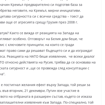
 начин Кремъл предварително си подготвя база за
ебрегва неговите, на Кремъл, мирни инициативи.
итава сигурността си с всички средства – тоест да
ви още от агресията срещу Грузия през 2008 г.
атум? Както се вижда от реакцията на Запада на
атляват особено. Отговорът на Белия дом беше, че
с с ключовите принципи, на които се гради
имат право сами да решават бъдещето си и да изграждат
са. Реакцията на НАТО беше изявление, че всеки диалог
ТО относно действията на Русия, трябва да се основава на
ката сигурност и „ще се провежда след консултации с
на“.
 е постигнал желания ефект върху Запада, той реши за
, във вторник, 21 декември, Путин взе участие в
ото на отбраната в разширен състав, където се изказа
заплашителни изявления към Запада. По-специално, той