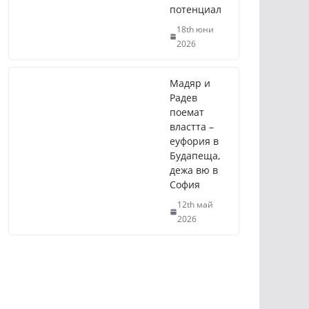
потенциал
18th юни
2026
Мадяр и
Радев
поемат
властта –
еуфория в
Будапеща,
дежа вю в
София
12th май
2026