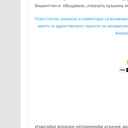
Вашингтон и обещаваха „показать кузькину мать
Тези статии, анализи и коментари са възмож
които са единствените гаранти за независим
Анали
Издигайки априори неприемливи искания, ма