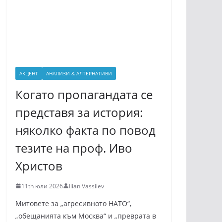
АКЦЕНТ
АНАЛИЗИ & АЛТЕРНАТИВИ
Когато пропагандата се
представя за история:
няколко факта по повод
тезите на проф. Иво
Христов
11th юли 2026
Ilian Vassilev
Митовете за „агресивното НАТО“,
„обещанията към Москва“ и „преврата в