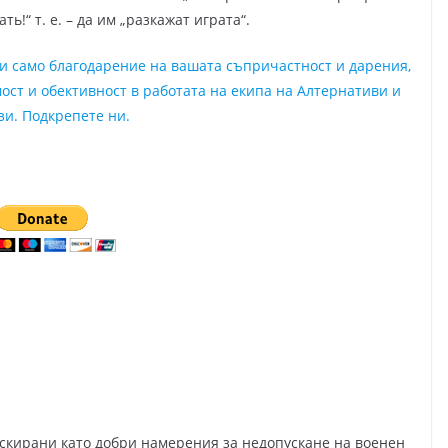
!“ т. е. – да им „разкажат играта“.
ни само благодарение на вашата съпричастност и дарения,
ост и обективност в работата на екипа на Алтернативи и
зи. Подкрепете ни.
скирани като добри намерения за недопускане на военен