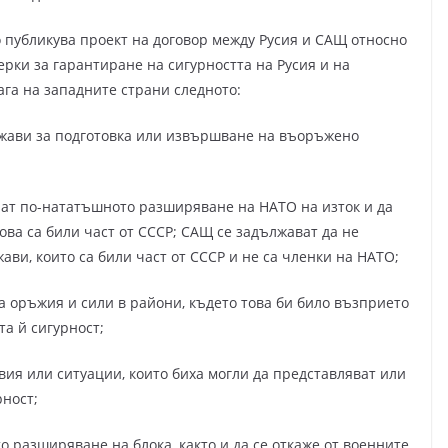
 публикува проект на договор между Русия и САЩ относно
ерки за гарантиране на сигурността на Русия и на
ага на западните страни следното:
ържави за подготовка или извършване на въоръжено
ат по-нататъшното разширяване на НАТО на изток и да
ова са били част от СССР; САЩ се задължават да не
ви, които са били част от СССР и не са членки на НАТО;
а оръжия и сили в райони, където това би било възприето
та й сигурност;
вия или ситуации, които биха могли да представляват или
рност;
о разширяване на блока, както и да се откаже от военните