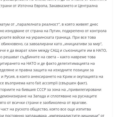
страни от Източна Европа, Закавказието и Централна
атум от „паралелната реалност“, в която живеят днес
рно изнудване от страна на Путин, подкрепено от контрола
уските войски на украинската граница. При все това
 обикновено, са завоалирани като „инициативи за мир“,
ачи е да вкарат клин между САЩ и съюзниците им в НАТО,
о решават съдбините на света – както навреме това
дитирането на НАТО и де факто делегитимацията на
ределяне и правна защита на изходните позиции за
и Русия, в които анексирането на Крим и окупацията на
се възприема като fait accompli (свършен факт).
иториите на бившия СССР за зона на „привилегировани
 демонизиране на Запада и сплотяване на руснаците
ято от всички страни е заобиколена от врагове.
част на руското общество, която все още изпитва
дери постоянно заплашваха „империалистите-хищници“ от