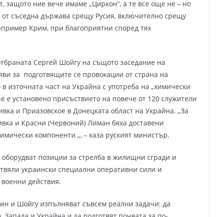
т, защото ние вече имаме „Циркон“, а те все още не – но
 от съседна държава срещу Русия, включително срещу
апример Крим, при благоприятни според тях
отбраната Сергей Шойгу на същото заседание на
яви за подготвящите се провокации от страна на
в източната част на Украйна с употреба на „химически
че е установено присъствието на повече от 120 служители
вка и Приазовское в Донецката област на Украйна. „За
вка и Красни (Червоний) Лиман бяха доставени
имически компоненти „, – каза руският министър.
 оборудват позиции за стрелба в жилищни сгради и
отвяли украински специални оперативни сили и
 военни действия.
тин и Шойгу изпълняват съвсем реални задачи: да
Запада и Украйна и да подготвят почвата за по-