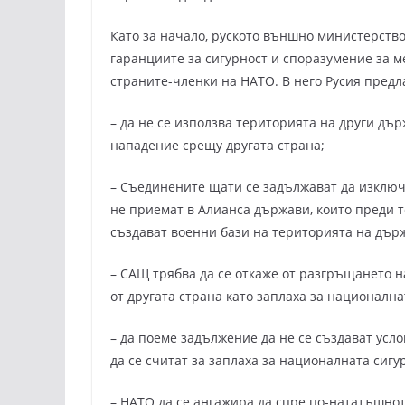
Като за начало, руското външно министерство
гаранциите за сигурност и споразумение за м
страните-членки на НАТО. В него Русия предл
– да не се използва територията на други д
нападение срещу другата страна;
– Съединените щати се задължават да изключ
не приемат в Алианса държави, които преди т
създават военни бази на територията на държа
– САЩ трябва да се откаже от разгръщането н
от другата страна като заплаха за национална
– да поеме задължение да не се създават усло
да се считат за заплаха за националната сигу
– НАТО да се ангажира да спре по-нататъшнот