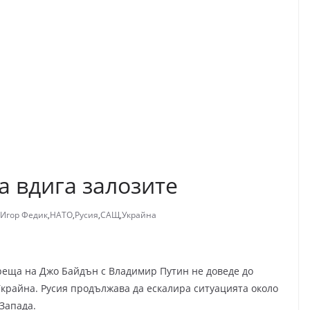
 вдига залозите
Игор Федик
,
НАТО
,
Русия
,
САЩ
,
Украйна
реща на Джо Байдън с Владимир Путин не доведе до
крайна. Русия продължава да ескалира ситуацията около
 Запада.