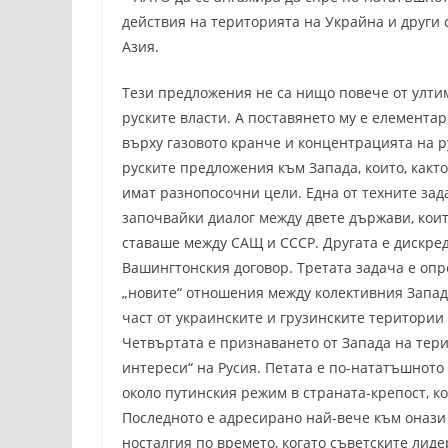
действия на територията на Украйна и други 
Азия.
Тези предложения не са нищо повече от ултим
руските власти. А поставянето му е елемента
върху газовото кранче и концентрацията на р
руските предложения към Запада, които, както
имат разнопосочни цели. Една от техните зад
започвайки диалог между двете държави, коит
ставаше между САЩ и СССР. Другата е дискре
Вашингтонския договор. Третата задача е оп
„новите“ отношения между колективния Запад 
част от украинските и грузинските територии 
Четвъртата е признаването от Запада на тер
интереси“ на Русия. Петата е по-нататъшното
около путинския режим в страната-крепост, ко
Последното е адресирано най-вече към онази 
носталгия по времето, когато съветските ли