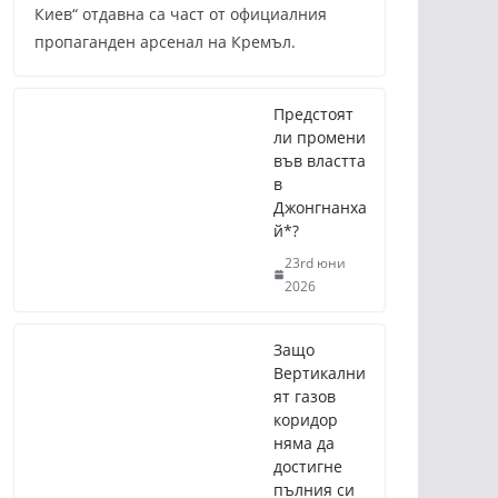
Киев“ отдавна са част от официалния
пропаганден арсенал на Кремъл.
Предстоят
ли промени
във властта
в
Джонгнанха
й*?
23rd юни
2026
Защо
Вертикални
ят газов
коридор
няма да
достигне
пълния си