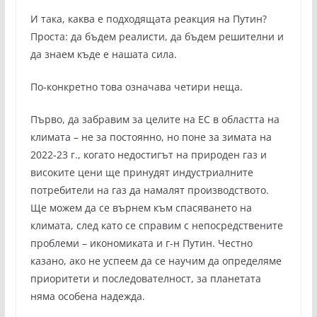
И така, каква е подходящата реакция на Путин?
Проста: да бъдем реалисти, да бъдем решителни и
да знаем къде е нашата сила.
По-конкретно това означава четири неща.
Първо, да забравим за целите на ЕС в областта на
климата – не за постоянно, но поне за зимата на
2022-23 г., когато недостигът на природен газ и
високите цени ще принудят индустриалните
потребители на газ да намалят производството.
Ще можем да се върнем към спасяването на
климата, след като се справим с непосредствените
проблеми – икономиката и г-н Путин. Честно
казано, ако не успеем да се научим да определяме
приоритети и последователност, за планетата
няма особена надежда.