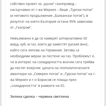
собствен проект за „руски“ газопровод –
насърчаван от г-жа Меркел – беше „Турски поток“
(и неговото продължение „Балкански поток“), в
резултат на което България остана 95% зависима
от „Газпром“.
Невъзможно е да се намерят алтернативни 50
млрд. куб. м газ, които да заместят руския внос,
който сега липсва на Германия. Затова са
необходими мерки за пестене на газ. Проблемът е,
че в интерес на солидарността всички сега трябва
да пестят енергия: цената на геополитическите
авантюри на „Северен поток“ и „Турски поток“ на г-
жа Меркел и г-н Борисов се плаща през
„солидарността“ в рамките на ЕС.
Зелена сделка – червена светлина