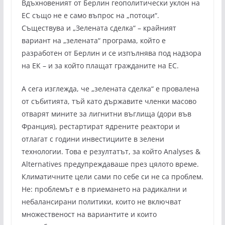
Вдъхновеният от Берлин геополитически уклон на
ЕС също не е само въпрос на „потоци“.
Съществува и „Зелената сделка“ – крайният
вариант на „зелената“ програма, който е
разработен от Берлин и се изпълнява под надзора
на ЕК – и за който плащат гражданите на ЕС.
А сега изглежда, че „зелената сделка“ е провалена
от събитията, тъй като държавите членки масово
отварят мините за лигнитни въглища (дори във
Франция), рестартират ядрените реактори и
отлагат с години инвестициите в зелени
технологии. Това е резултатът, за който Analyses &
Alternatives предупреждаваше през цялото време.
Климатичните цели сами по себе си не са проблем.
Не: проблемът е в приемането на радикални и
небалансирани политики, които не включват
множественост на вариантите и които