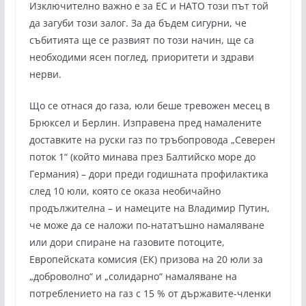
Изключително важно е за ЕС и НАТО този път той
да загуби този залог. За да бъдем сигурни, че
събитията ще се развият по този начин, ще са
необходими ясен поглед, приоритети и здрави
нерви.
Що се отнася до газа, юли беше тревожен месец в
Брюксел и Берлин. Изправена пред намалените
доставките на руски газ по тръбопровода „Северен
поток 1“ (който минава през Балтийско море до
Германия) – дори преди годишната профилактика
след 10 юли, която се оказа необичайно
продължителна – и намеците на Владимир Путин,
че може да се наложи по-нататъшно намаляване
или дори спиране на газовите потоците,
Европейската комисия (ЕК) призова на 20 юли за
„доброволно“ и „солидарно“ намаляване на
потреблението на газ с 15 % от държавите-членки