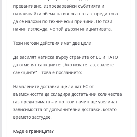
превантивно, изпреварвайки събитията и
намалявайки обема на износа на газ, преди това
да се наложи по технически причини. По този
начин изглежда, че той държи инициативата.
Тези негови действия имат две цели:
Да засилят натиска върху страните от ЕС и НАТО
да отменят санкциите: „Ако искате газ, свалете
санкциите“ – това е посланието;
Намалените доставки ще лишат ЕС от
възможността да складира достатъчни количества
газ преди зимата – и по този начин ще увеличат
зависимостта от допълнителни доставки, когато
времето застудее.
Къде е границата?