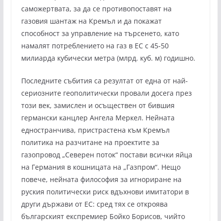
саможертвата, за да се противопоставят на
газовия шантаж на Кремъл и да покажат
способност за управление на търсенето, като
намалят потреблението на газ в ЕС с 45-50
милиарда кубически метра (млрд. куб. м) годишно.
Последните събития са резултат от една от най-
сериозните геополитически провали досега през
този век, замислен и осъществен от бившия
германски канцлер Ангела Меркел. Нейната
едностранчива, пристрастена към Кремъл
политика на разчитане на проектите за
газопровод „Северен поток“ постави всички яйца
на Германия в кошницата на „Газпром“. Нещо
повече, нейната философия за игнориране на
руския политически риск вдъхнови имитатори в
други държави от ЕС: сред тях се откроява
българският експремиер Бойко Борисов, чийто