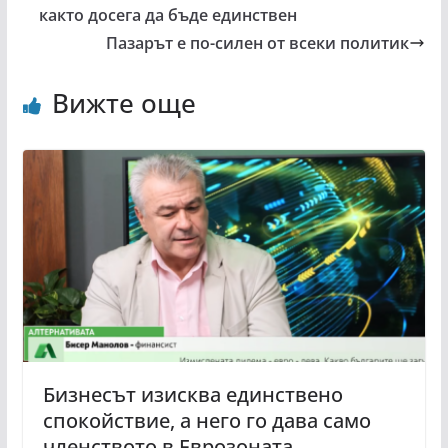
както досега да бъде единствен
Пазарът е по-силен от всеки политик
Вижте още
Бизнесът изисква единствено
спокойствие, а него го дава само
членството в Еврозоната