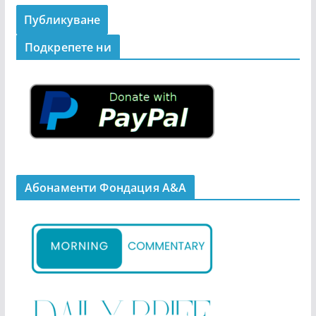
Подкрепeте ни
Абонаменти Фондация А&A