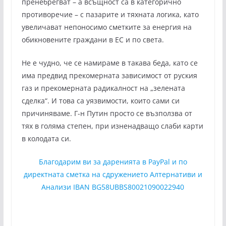
пренебрегват – а всъщност са в категорично
противоречие – с пазарите и тяхната логика, като
увеличават непоносимо сметките за енергия на
обикновените граждани в ЕС и по света.
Не е чудно, че се намираме в такава беда, като се
има предвид прекомерната зависимост от руския
газ и прекомерната радикалност на „зелената
сделка“. И това са уязвимости, които сами си
причиняваме. Г-н Путин просто се възползва от
тях в голяма степен, при изненадващо слаби карти
в колодата си.
Благодарим ви за даренията в PayPal и по
директната сметка на сдружението Алтернативи и
Анализи IBAN BG58UBBS80021090022940