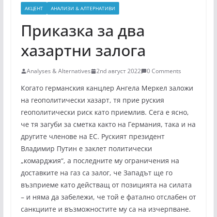
АКЦЕНТ
АНАЛИЗИ & АЛТЕРНАТИВИ
Приказка за два
хазартни залога
Analyses & Alternatives
2nd август 2022
0 Comments
Когато германския канцлер Ангела Меркел заложи
на геополитически хазарт, тя прие руския
геополитически риск като приемлив. Сега е ясно,
че тя загуби за сметка както на Германия, така и на
другите членове на ЕС. Руският президент
Владимир Путин е заклет политически
„комарджия“, а последните му ограничения на
доставките на газ са залог, че Западът ще го
възприеме като действащ от позицията на силата
– и няма да забележи, че той е фатално отслабен от
санкциите и възможностите му са на изчерпване.