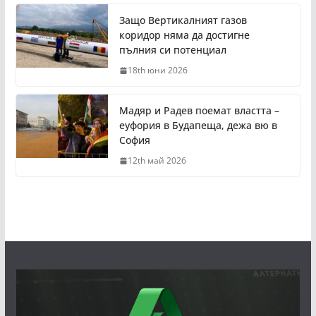
Защо Вертикалният газов
коридор няма да достигне
пълния си потенциал
18th юни 2026
Мадяр и Радев поемат властта –
еуфория в Будапеща, дежа вю в
София
12th май 2026