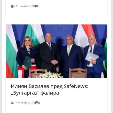
24th май 2020
0
Илиян Василев пред SafeNews:
„Булгаргаз“ фалира
13th юли 2024
0