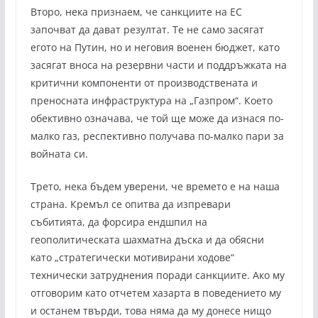
Второ, нека признаем, че санкциите на ЕС
започват да дават резултат. Те не само засягат
егото на Путин, но и неговия военен бюджет, като
засягат вноса на резервни части и поддръжката на
критични компоненти от производствената и
преносната инфраструктура на „Газпром“. Което
обективно означава, че той ще може да изнася по-
малко газ, респективно получава по-малко пари за
войната си.
Трето, нека бъдем уверени, че времето е на наша
страна. Кремъл се опитва да изпревари
събитията, да форсира ендшпил на
геополитическата шахматна дъска и да обясни
като „стратегически мотивирани ходове“
технически затруднения поради санкциите. Ако му
отговорим като отчетем хазарта в поведението му
и останем твърди, това няма да му донесе нищо