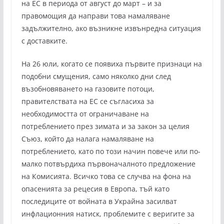
на ЕС в периода от август до март – и за
правомощия да направи това намаляване
задължително, ако възникне извънредна ситуация
с доставките.
На 26 юли, когато се появиха първите признаци на
подобни смущения, само няколко дни след
възобновяването на газовите потоци,
правителствата на ЕС се съгласиха за
необходимостта от ограничаване на
потреблението през зимата и за закон за целия
Съюз, който да налага намаляване на
потреблението, като по този начин повече или по-
малко потвърдиха първоначалното предложение
на Комисията. Всичко това се случва на фона на
опасенията за рецесия в Европа, тъй като
последиците от войната в Украйна засилват
инфлационния натиск, проблемите с веригите за