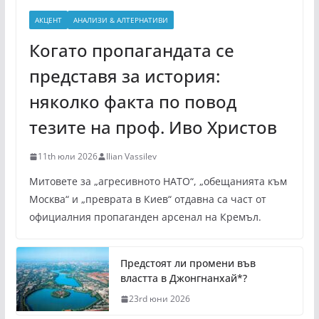
АКЦЕНТ
АНАЛИЗИ & АЛТЕРНАТИВИ
Когато пропагандата се
представя за история:
няколко факта по повод
тезите на проф. Иво Христов
11th юли 2026
Ilian Vassilev
Митовете за „агресивното НАТО“, „обещанията към
Москва“ и „преврата в Киев“ отдавна са част от
официалния пропаганден арсенал на Кремъл.
Предстоят ли промени във
властта в Джонгнанхай*?
23rd юни 2026