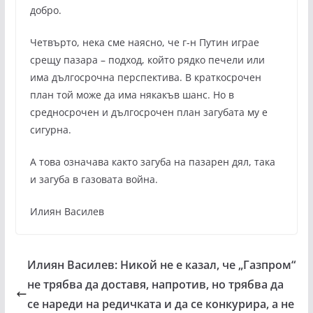
добро.
Четвърто, нека сме наясно, че г-н Путин играе
срещу пазара – подход, който рядко печели или
има дългосрочна перспектива. В краткосрочен
план той може да има някакъв шанс. Но в
средносрочен и дългосрочен план загубата му е
сигурна.
А това означава както загуба на пазарен дял, така
и загуба в газовата война.
Илиян Василев
Илиян Василев: Никой не е казал, че „Газпром“
не трябва да доставя, напротив, но трябва да
се нареди на редичката и да се конкурира, а не