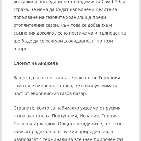
доставки и последиците от пандемията Covid-19, и
страха, че няма да бъдат изпълнени целите за
попълване на газовите хранилища преди
отоплителния сезон. Към това се добавиха и
съмнения доколко лесно постижима и пълноценна
ще бъде да се осигури „солидарност“ по този
въпрос.
Слонът на Анджела
Защото „слонът в стаята“ е фактът, че Германия
сама си е виновна, за това, че е най-уязвимата
част от европейския газов пазар.
Страните, които са най-малко уязвими от руския
газов шантаж, са Португалия, Испания, Гърция,
Полша и Ирландия. Общото между тях е, че те не
зависят радикално от руския природен газ, а
разполагат с терминали за втечнен природен газ