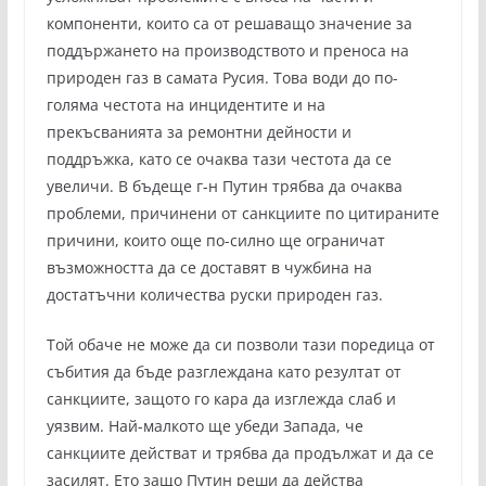
компоненти, които са от решаващо значение за
поддържането на производството и преноса на
природен газ в самата Русия. Това води до по-
голяма честота на инцидентите и на
прекъсванията за ремонтни дейности и
поддръжка, като се очаква тази честота да се
увеличи. В бъдеще г-н Путин трябва да очаква
проблеми, причинени от санкциите по цитираните
причини, които още по-силно ще ограничат
възможността да се доставят в чужбина на
достатъчни количества руски природен газ.
Той обаче не може да си позволи тази поредица от
събития да бъде разглеждана като резултат от
санкциите, защото го кара да изглежда слаб и
уязвим. Най-малкото ще убеди Запада, че
санкциите действат и трябва да продължат и да се
засилят. Ето защо Путин реши да действа