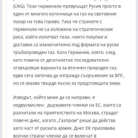
(LNG). Тези терминали превръщат Русия просто в
един от многого източници на газ на световния
пазар на това гориво. Така че страните с
терминали не са изложени на стратегическия
риск, който изпитват тези, чиито покупки и
доставки са изключително под формата на руски
тръбопроводен газ. Като Германия, която, след
като повече от десетилетие последователно
отхвърляше варианта за втечнен природен газ,
едва сега започва да изгражда съоръжения за ВПГ,
но се оказва твърде късно за предстоящата зима.
Изводът, който може да се направи, е
недвусмислен: държавите-членки на ЕС, които са
разчитали на приятелството на Москва, страдат
повече днес, когато „Газпром“ реши да действа
като част от руската армия. Днес ЕК призовава
всички страни членки да се включат в