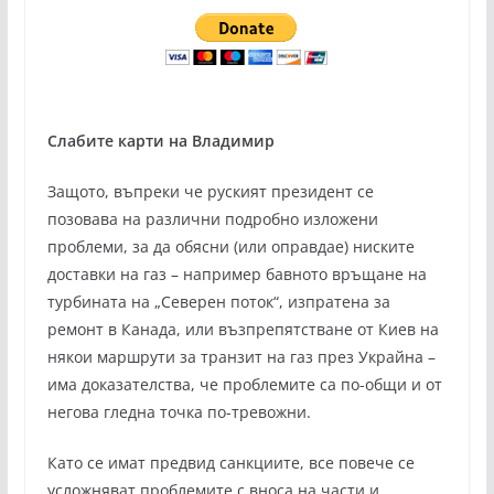
Слабите карти на Владимир
Защото, въпреки че руският президент се
позовава на различни подробно изложени
проблеми, за да обясни (или оправдае) ниските
доставки на газ – например бавното връщане на
турбината на „Северен поток“, изпратена за
ремонт в Канада, или възпрепятстване от Киев на
някои маршрути за транзит на газ през Украйна –
има доказателства, че проблемите са по-общи и от
негова гледна точка по-тревожни.
Като се имат предвид санкциите, все повече се
усложняват проблемите с вноса на части и