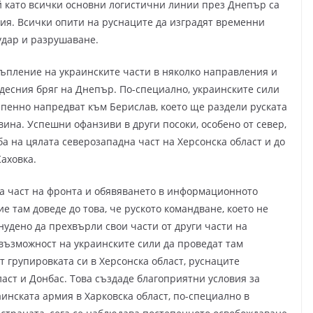
 като всички основни логистични линии през Днепър са
я. Всички опити на руснаците да изградят временни
удар и разрушаване.
тъпление на украинските части в няколко направления и
десния бряг на Днепър. По-специално, украинските сили
пенно напредват към Берислав, което ще раздели руската
ина. Успешни офанзиви в други посоки, особено от север,
уба на цялата северозападна част на Херсонска област и до
аховка.
а част на фронта и обявяването в информационното
 там доведе до това, че руското командване, което не
удено да прехвърли свои части от други части на
 възможност на украинските сили да проведат там
т групировката си в Херсонска област, руснаците
ласт и Донбас. Това създаде благоприятни условия за
инската армия в Харковска област, по-специално в