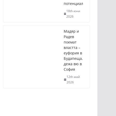
потенциал
18th юни
2026
Мадяр и
Радев
поемат
властта –
еуфория в
Будапеща,
дежа вю в
София
12th май
2026