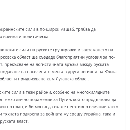
украинските сили в по-широк мащаб, трябва да
то военна и политическа.
инските сили на руските групировки и завземането на
рковска област ще създаде благоприятни условия за по-
т, прекъсване на логистичната връзка между руската
ождаване на населените места в други региони на Южна
 област и придвижване към Луганска област.
ските сили в тези райони, особено на многохилядните
ил тежко лично поражение за Путин, който продължава да
ви по план, и би могъл да окаже негативно влияние както
 тяхната подкрепа за войната му срещу Украйна, така и
руската власт.