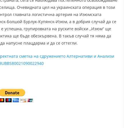
 страната, сега се наблюдава постепенното освобождаване
 селища. Очевидната цел на украинската операция в този
онтрол главната логистична артерия на Изюмската
нск-Болшой Бурлук-Купянск-Изюм, а в добрия случай да се
 е успешна, групировката на руските войски „Изюм“ ще
ктика ще бъде обезкървена. В такъв случай тя няма да
да напусне плацдарма и да се оттегли.
директната сметка на сдружението Алтернативи и Анализи
8UBBS80021090022940