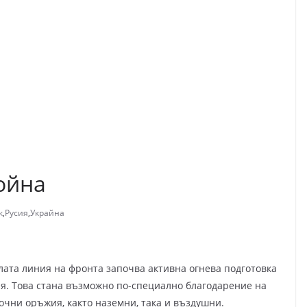
ойна
к
,
Русия
,
Украйна
лата линия на фронта започва активна огнева подготовка
я. Това стана възможно по-специално благодарение на
очни оръжия, както наземни, така и въздушни.