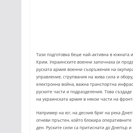
Тази подготовка беше най-активна в южната 
Крим. Украинските военни започнаха (и прод
руската армия военни съоръжения на окупира
управление, струпвания на жива сила и обор
електронна война, важна транспортна инфраст
руските части и подразделения. Това създад
на украинската армия в някои части на фронт
Например на юг, на десния бряг на река Днеп
огневи пръстен, който блокира оперативните 
ден. Руските сили са притиснати до Днепър и