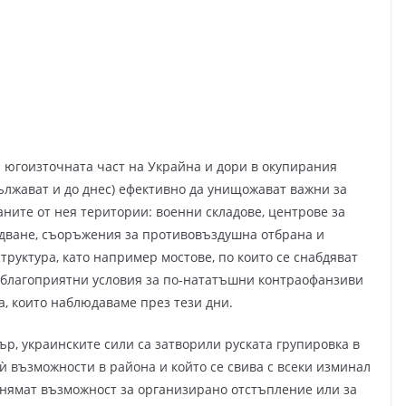
и югоизточната част на Украйна и дори в окупирания
ължават и до днес) ефективно да унищожават важни за
ните от нея територии: военни складове, центрове за
удване, съоръжения за противовъздушна отбрана и
руктура, като например мостове, по които се снабдяват
е благоприятни условия за по-нататъшни контраофанзиви
а, които наблюдаваме през тези дни.
ър, украинските сили са затворили руската групировка в
ѝ възможности в района и който се свива с всеки изминал
 нямат възможност за организирано отстъпление или за