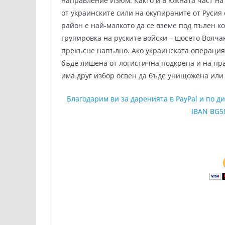
направление Изюм. Както и в южната част на
от украинските сили на окупираните от Русия
район е най-малкото да се вземе под пълен к
групировка на руските войски – шосето Волча
прекъсне напълно. Ако украинската операция
бъде лишена от логистична подкрепа и на пра
има друг избор освен да бъде унищожена или 
Благодарим ви за даренията в PayPal и по 
IBAN BG5