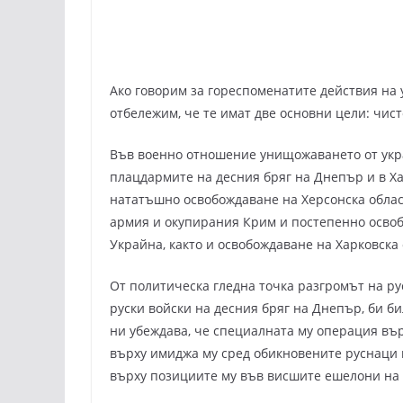
Ако говорим за гореспоменатите действия на 
отбележим, че те имат две основни цели: чис
Във военно отношение унищожаването от укра
плацдармите на десния бряг на Днепър и в Ха
нататъшно освобождаване на Херсонска облас
армия и окупирания Крим и постепенно освоб
Украйна, както и освобождаване на Харковска
От политическа гледна точка разгромът на ру
руски войски на десния бряг на Днепър, би б
ни убеждава, че специалната му операция вър
върху имиджа му сред обикновените руснаци и
върху позициите му във висшите ешелони на 