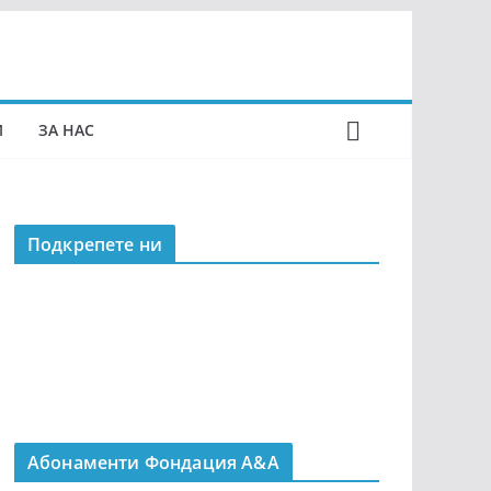
И
ЗА НАС
Подкрепeте ни
Абонаменти Фондация А&A