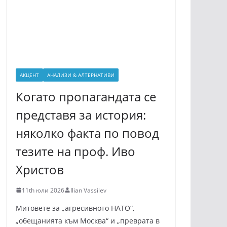
АКЦЕНТ
АНАЛИЗИ & АЛТЕРНАТИВИ
Когато пропагандата се
представя за история:
няколко факта по повод
тезите на проф. Иво
Христов
11th юли 2026
Ilian Vassilev
Митовете за „агресивното НАТО“,
„обещанията към Москва“ и „преврата в