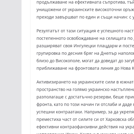
продължаване на ефективната съпротива, тъй
унищожени от украинските високоточни оръжи
преходи завършват по един и същи начин: с 
Резултатът от тази ситуация е успешното нас
постепенното освобождаване на селищата по 
разширяват своя Ингулецки плацдарм и посте
групировка по десния бряг на Днепър наполов
близо до Високополе, могат да доведат до заг
приближаване на фронтовата линия до Нова К
Активизирането на украинските сили в южнат
пространство на голямо украинско настъпление
разполагаше с достатъчно резерви, беше прин
фронта, като по този начин ги отслаби и даде
успешни контраатаки. Например, за да укрепя
преместиха част от силите си от Харковска об
ефективни контраофанзивни действия на укра