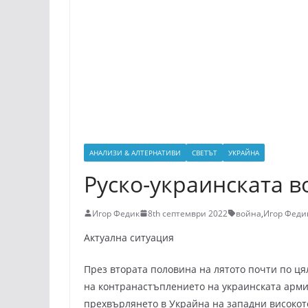
АНАЛИЗИ & АЛТЕРНАТИВИ
СВЕТЪТ
УКРАЙНА
Руско-украинската в
Игор Федик
8th септември 2022
война
,
Игор Феди
Актуална ситуация
През втората половина на лятото почти по ця
на контранастъплението на украинската арми
прехвърлянето в Украйна на западни високот