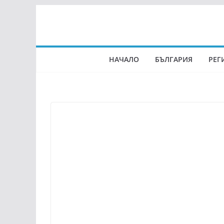
Skip
to
content
НАЧАЛО
БЪЛГАРИЯ
РЕГ