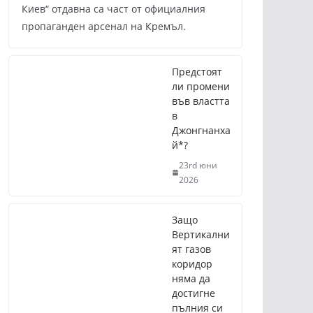
Киев“ отдавна са част от официалния
пропаганден арсенал на Кремъл.
Предстоят
ли промени
във властта
в
Джонгнанха
й*?
23rd юни
2026
Защо
Вертикални
ят газов
коридор
няма да
достигне
пълния си