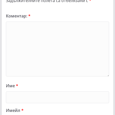
Задължителните полета са отбелязани с
*
Коментар:
*
Име
*
Имейл
*