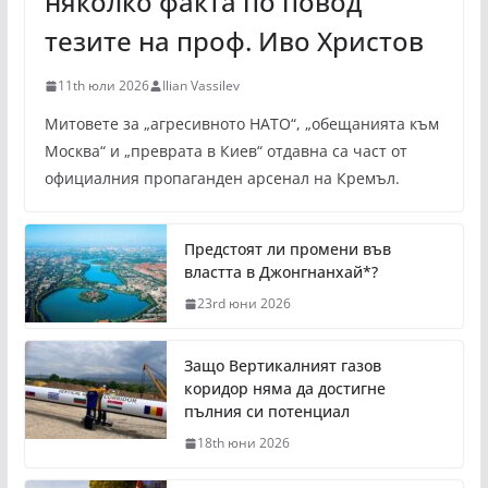
няколко факта по повод
тезите на проф. Иво Христов
11th юли 2026
Ilian Vassilev
Митовете за „агресивното НАТО“, „обещанията към
Москва“ и „преврата в Киев“ отдавна са част от
официалния пропаганден арсенал на Кремъл.
Предстоят ли промени във
властта в Джонгнанхай*?
23rd юни 2026
Защо Вертикалният газов
коридор няма да достигне
пълния си потенциал
18th юни 2026