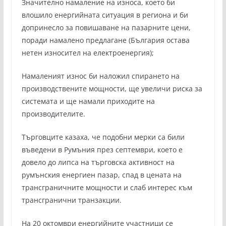
Значително намаление на износа, което би
влошило енергийната ситуация в региона и би
допринесло за повишаване на пазарните цени,
поради намалено предлагане (България остава
нетен износител на електроенергия);
Намаленият износ би наложил спирането на
производствените мощности, ще увеличи риска за
системата и ще намали приходите на
производителите.
Търговците казаха, че подобни мерки са били
въведени в Румъния през септември, което е
довело до липса на търговска активност на
румънския енергиен пазар, спад в цената на
трансграничните мощности и слаб интерес към
трансгранични транзакции.
На 20 октомври енергийните участници се