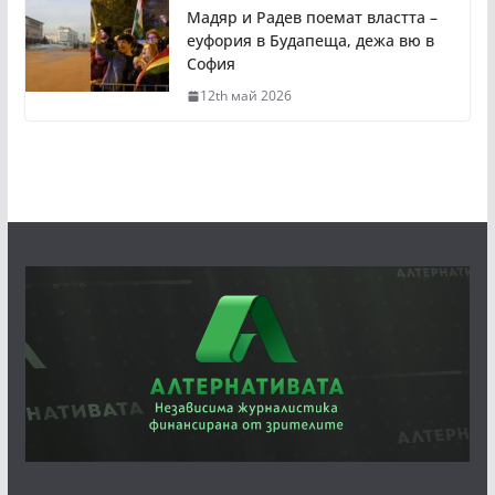
Мадяр и Радев поемат властта –
еуфория в Будапеща, дежа вю в
София
12th май 2026