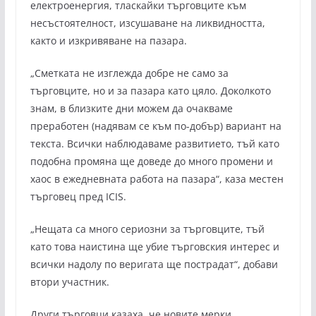
електроенергия, тласкайки търговците към
несъстоятелност, изсушаване на ликвидността,
както и изкривяване на пазара.
„Сметката не изглежда добре не само за
търговците, но и за пазара като цяло. Доколкото
знам, в близките дни можем да очакваме
преработен (надявам се към по-добър) вариант на
текста. Всички наблюдаваме развитието, тъй като
подобна промяна ще доведе до много промени и
хаос в ежедневната работа на пазара“, каза местен
търговец пред ICIS.
„Нещата са много сериозни за търговците, тъй
като това наистина ще убие търговския интерес и
всички надолу по веригата ще пострадат“, добави
втори участник.
Други търговци казаха, че новите мерки