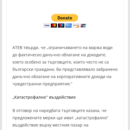
ATEB твърди, че „ограничаването на маржа води
до фактическо данъчно облагане на доходите,
което особено за търговците, които често не са
български граждани, би представлявало забранено
данъчно облагане на корпоративните доходи на
чуждестранни предприятия.“
„Катастрофално“ въздействие
В отговор на наредбата търговците казаха, че
предложените мерки ще имат „катастрофално“
въздействие върху местния пазар на