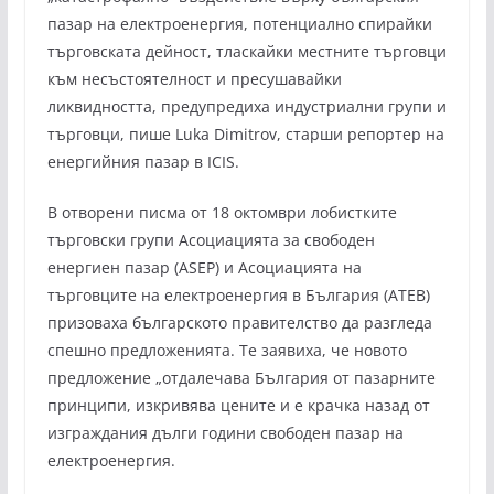
пазар на електроенергия, потенциално спирайки
търговската дейност, тласкайки местните търговци
към несъстоятелност и пресушавайки
ликвидността, предупредиха индустриални групи и
търговци, пише Luka Dimitrov, старши репортер на
енергийния пазар в ICIS.
В отворени писма от 18 октомври лобистките
търговски групи Асоциацията за свободен
енергиен пазар (ASEP) и Асоциацията на
търговците на електроенергия в България (АТЕB)
призоваха българското правителство да разгледа
спешно предложенията. Те заявиха, че новото
предложение „отдалечава България от пазарните
принципи, изкривява цените и е крачка назад от
изграждания дълги години свободен пазар на
електроенергия.