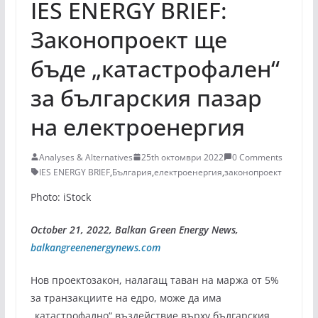
IES ENERGY BRIEF:
Законопроект ще
бъде „катастрофален“
за българския пазар
на електроенергия
Analyses & Alternatives
25th октомври 2022
0 Comments
IES ENERGY BRIEF
,
България
,
електроенергия
,
законопроект
Photo: iStock
October 21, 2022, Balkan Green Energy News,
balkangreenenergynews.com
Нов проектозакон, налагащ таван на маржа от 5%
за транзакциите на едро, може да има
„катастрофално“ въздействие върху българския