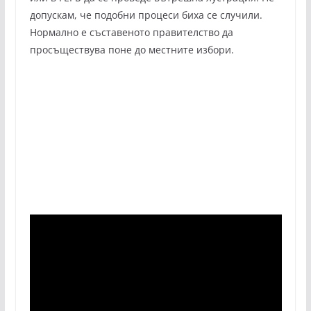
допускам, че подобни процеси биха се случили.
Нормално е съставеното правителство да
просъществува поне до местните избори.