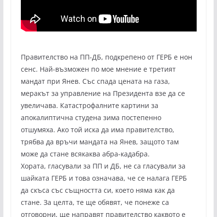
Правителство на ПП-ДБ, подкрепено от ГЕРБ е нон
сенс. Най-възможен по мое мнение е третият
мандат при Янев. Със спада цената на газа,
меракът за управление на Президента взе да се
увеличава. Катастрофалните картини за
апокалиптична студена зима постепенно
отшумяха. Ако той иска да има правителство,
трябва да връчи мандата на Янев, защото там
може да стане всякаква абра-кадабра.
Хората, гласували за ПП и ДБ, не са гласували за
шайката ГЕРБ и това означава, че се налага ГЕРБ
да скъса със същността си, което няма как да
стане. За целта, те ще обявят, че понеже са
отговорни, ще направят правителство каквото е