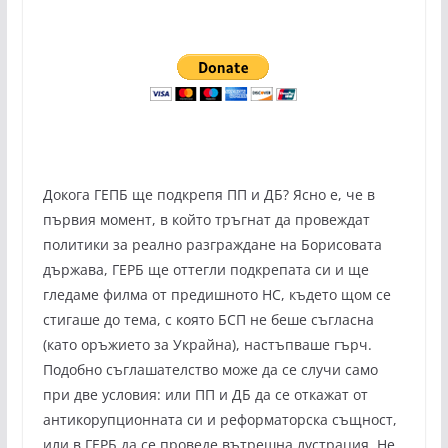
Докога ГЕПБ ще подкрепя ПП и ДБ? Ясно е, че в
първия момент, в който тръгнат да провеждат
политики за реално разграждане на Борисовата
държава, ГЕРБ ще оттегли подкрепата си и ще
гледаме филма от предишното НС, където щом се
стигаше до тема, с която БСП не беше съгласна
(като оръжието за Украйна), настъпваше гърч.
Подобно съглашателство може да се случи само
при две условия: или ПП и ДБ да се откажат от
антикорупционната си и реформаторска същност,
или в ГЕРБ да се проведе вътрешна лустрация. Не