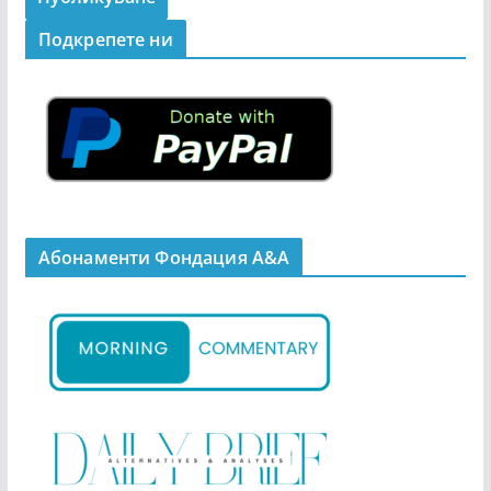
Подкрепeте ни
Абонаменти Фондация А&A