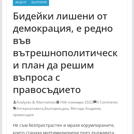
АКЦЕНТ
БЪЛГАРИЯ
Бидейки лишени от
демокрация, е редно
във
вътрешнополитическ
и план да решим
въпроса с
правосъдието
Analyses & Alternatives
16th ноември 2022
0 Comments
Алтернативата
,
България
,
доц. Методи Андреев
,
правосъдие
Не съм безпристрастен и мразя корумпираните,
които станаха мултимилионери през държавата.