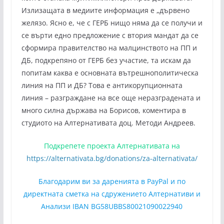
Излизащата в медиите информация е „дървено
желязо. Ясно е, че с ГЕРБ нищо няма да се получи и
се върти едно предложение с втория мандат да се
сформира правителство на малцинството на ПП и
ДБ, подкрепяно от ГЕРБ без участие, та искам да
попитам каква е основната вътрешнополитическа
линия на ПП и ДБ? Това е антикорупционната
линия – разграждане на все още неразградената и
много силна държава на Борисов, коментира в
студиото на Алтернативата доц. Методи Андреев.
Подкрепете проекта Алтернативата на
https://alternativata.bg/donations/za-alternativata/
Благодарим ви за даренията в PayPal и по
директната сметка на сдружението Алтернативи и
Анализи IBAN BG58UBBS80021090022940