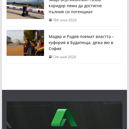
коридор няма да достигне
пълния си потенциал
18th юни 2026
Мадяр и Радев поемат властта –
еуфория в Будапеща, дежа вю в
София
12th май 2026