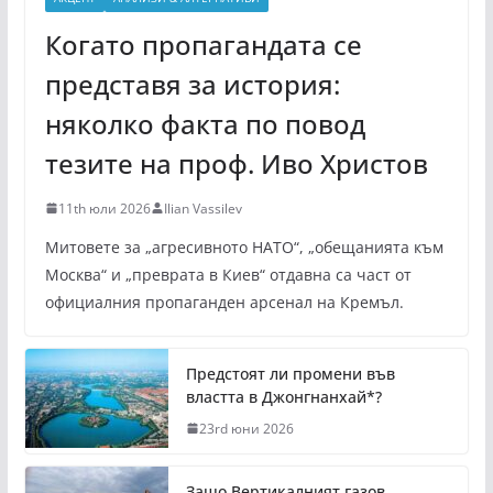
Когато пропагандата се
представя за история:
няколко факта по повод
тезите на проф. Иво Христов
11th юли 2026
Ilian Vassilev
Митовете за „агресивното НАТО“, „обещанията към
Москва“ и „преврата в Киев“ отдавна са част от
официалния пропаганден арсенал на Кремъл.
Предстоят ли промени във
властта в Джонгнанхай*?
23rd юни 2026
Защо Вертикалният газов