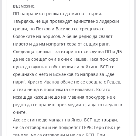
възможно.
ПП направиха грешката да мигнат първи.
Твърдяха, че ще провеждат единствено лидерски
срещи, но Петков и Василев се срещнаха с
болонките на Борисов. А беше редно да свалят
нивото и да им изпратят хора от същия ранг.
Следваща грешка – за втори път се случва ПП и ДБ
да не се срещат очи в очи с Гешев. Така по-скоро
щяха да вдигнат собствения си рейтинг. БСП се
срещнаха с него и Божанков го направи за „две
пари“. Христо Иванов обаче не се срещна с Гешев,
а тези неща в политиката се наказват. Когато
искаш да кажеш нещо на главния прокурор не е
редно да го правиш чрез медиите, а да го гледаш в
очите.
Ако се стигне до мандат на Янев, БСП ще твърди,
че са отговорни и не подкрепят ГЕРБ; Герб пък ще
твърди, че са отговорни и не са с БСП. При