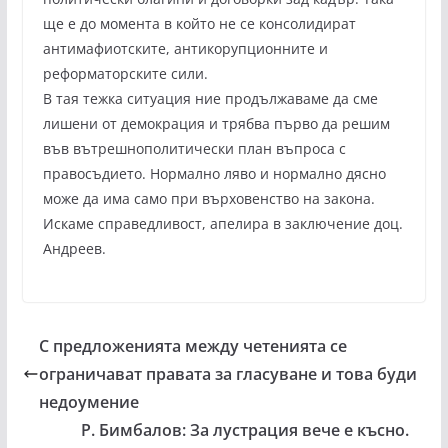
ще е до момента в който не се консолидират
антимафиотските, антикорупционните и
реформаторските сили.
В тая тежка ситуация ние продължаваме да сме
лишени от демокрация и трябва първо да решим
във вътрешнополитически план въпроса с
правосъдието. Нормално ляво и нормално дясно
може да има само при върховенство на закона.
Искаме справедливост, апелира в заключение доц.
Андреев.
С предложенията между четенията се
ограничават правата за гласуване и това буди
недоумение
Р. Бимбалов: За лустрация вече е късно.