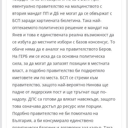
евентуално правителство на малцинството с
втория мандат ПП и ДБ не могат да се обвържат с
БСП заради хартиената бюлетина. Така най-
оптекаемото политическо решение е мандат на
Янев и това е единствената реална възможност да
се избута до местните избори с базов консенсус. То
обаче няма да е аналог на правителството Беров.
На ГЕРБ им се иска да са основна политическа
сила, за да могат да запазят позиции в местната
власт, а подобно правителство би подкрепяло
кметовете им по места. БСП се стреми към
правителство, защото най-вероятно Нинова ще
падне от лидерския пост и ще тръгнат още по-
надолу. ДПС са готови да влязат навсякъде, защото
това означава достъп до ресурс или порции.
Подобно правителство не би помогнало на
България, а би консумирало единствено
политически благини и договорки зад кадър. Така