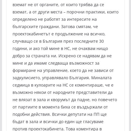
вземат не от органите, от които трябва да се
вземат, а от други места – порочни практики, които
определено не работят за интересите на
българските граждани. Затова смятам, че
проектокабинетът е продължение на всичко,
случващо се в България през последните 30
години, и ако той мине в НС, не очаквам нищо
добро за страната ни. Искрено се надявам да не
мине и да имаме следваща възможност за
формиране на управление, което да не зависи от
задкулисието, управлявало България. Миналата
седмица в кулоарите на НС се коментираше, че е
възможно някои от народните представители да
не влязат в зала и кворумът да падне, но повечето
от партиите в момента биха се въздържали от
подобни действия. Всички депутати на ПП ще
бъдат в зала и всички до един ще гласуваме
против проектокабинета. Това коментира в