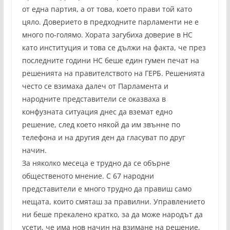
от една партия, а от това, което прави той като
цяло. Доверието в предходните парламенти не е
много по-голямо. Хората загубиха доверие в НС
като институция и това се дължи на факта, че през
последните години НС беше един гумен печат на
решенията на правителството на ГЕРБ. Решенията
често се взимаха далеч от Парламента и
народните представители се оказваха в
конфузната ситуация днес да вземат едно
решение, след което някой да им звънне по
телефона и на другия ден да гласуват по друг
начин.
За няколко месеца е трудно да се обърне
общественото мнение. С 67 народни
представители е много трудно да правиш само
нещата, които смяташ за правилни. Управлението
ни беше прекалено кратко, за да може народът да
усети, че има нов начин на взимане на решение,