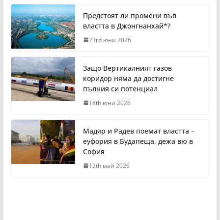
Предстоят ли промени във
властта в Джонгнанхай*?
23rd юни 2026
Защо Вертикалният газов
коридор няма да достигне
пълния си потенциал
18th юни 2026
Мадяр и Радев поемат властта –
еуфория в Будапеща, дежа вю в
София
12th май 2026