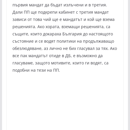
първия мандат да бъдат излъчени и в третия.
Дали ПП ще подкрепи кабинет с третия мандат
зависи от това чий ще е мандатът и кой ще взема
решенията. Ако хората, вземащи решенията, са
същите, които докараха България до настоящото
състояние и се водят политики на продължаващо
обезлюдяване, аз лично не бих гласувал за тях. Ако
все пак мандатът отиде в ДБ, е възможно да
гласуваме, защото мотивите, които ги водят, са
подобни на тези на ПП.