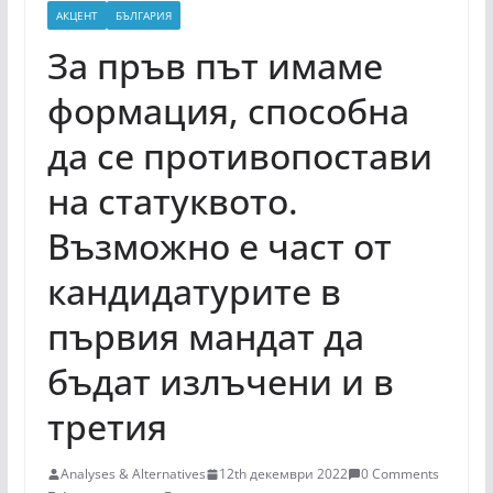
АКЦЕНТ
БЪЛГАРИЯ
За пръв път имаме
формация, способна
да се противопостави
на статуквото.
Възможно е част от
кандидатурите в
първия мандат да
бъдат излъчени и в
третия
Analyses & Alternatives
12th декември 2022
0 Comments