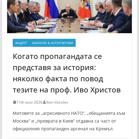
АКЦЕНТ
АНАЛИЗИ & АЛТЕРНАТИВИ
Когато пропагандата се
представя за история:
няколко факта по повод
тезите на проф. Иво Христов
11th юли 2026
Ilian Vassilev
Митовете за „агресивното НАТО“, „обещанията към
Москва“ и „преврата в Киев“ отдавна са част от
официалния пропаганден арсенал на Кремъл.