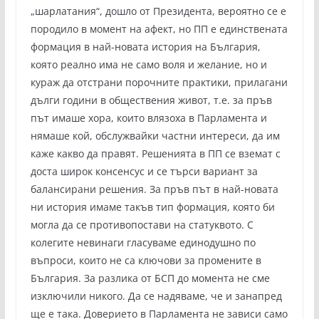
„шарлатания“, дошло от Президента, вероятно се е
породило в момент на афект, но ПП е единствената
формация в най-новата история на България,
която реално има не само воля и желание, но и
кураж да отстрани порочните практики, прилагани
дълги години в обществения живот, т.е. за пръв
път имаше хора, които влязоха в Парламента и
нямаше кой, обслужвайки частни интереси, да им
каже какво да правят. Решенията в ПП се вземат с
доста широк консенсус и се търси вариант за
балансирани решения. За пръв път в най-новата
ни история имаме такъв тип формация, която би
могла да се противопостави на статуквото. С
колегите невинаги гласуваме единодушно по
въпроси, които не са ключови за промените в
България. За разлика от БСП до момента не сме
изключили никого. Да се надяваме, че и занапред
ще е така. Доверието в Парламента не зависи само