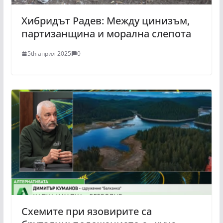
Хибридът Радев: Между цинизъм,
партизанщина и морална слепота
5th април 2025
0
Схемите при язовирите са