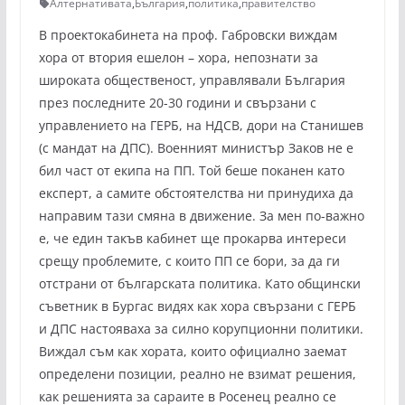
Алтернативата
,
България
,
политика
,
правителство
В проектокабинета на проф. Габровски виждам
хора от втория ешелон – хора, непознати за
широката общественост, управлявали България
през последните 20-30 години и свързани с
управлението на ГЕРБ, на НДСВ, дори на Станишев
(с мандат на ДПС). Военният министър Заков не е
бил част от екипа на ПП. Той беше поканен като
експерт, а самите обстоятелства ни принудиха да
направим тази смяна в движение. За мен по-важно
е, че един такъв кабинет ще прокарва интереси
срещу проблемите, с които ПП се бори, за да ги
отстрани от българската политика. Като общински
съветник в Бургас видях как хора свързани с ГЕРБ
и ДПС настояваха за силно корупционни политики.
Виждал съм как хората, които официално заемат
определени позиции, реално не взимат решения,
как решенията за сараите в Росенец реално се