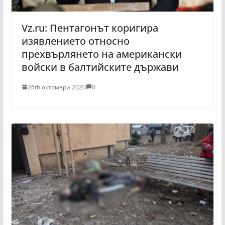
Vz.ru: Пентагонът коригира
изявлението относно
прехвърлянето на американски
войски в балтийските държави
26th октомври 2020
0