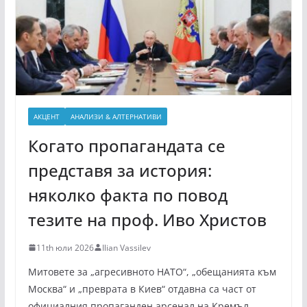
АКЦЕНТ
АНАЛИЗИ & АЛТЕРНАТИВИ
Когато пропагандата се
представя за история:
няколко факта по повод
тезите на проф. Иво Христов
11th юли 2026
Ilian Vassilev
Митовете за „агресивното НАТО“, „обещанията към
Москва“ и „преврата в Киев“ отдавна са част от
официалния пропаганден арсенал на Кремъл.