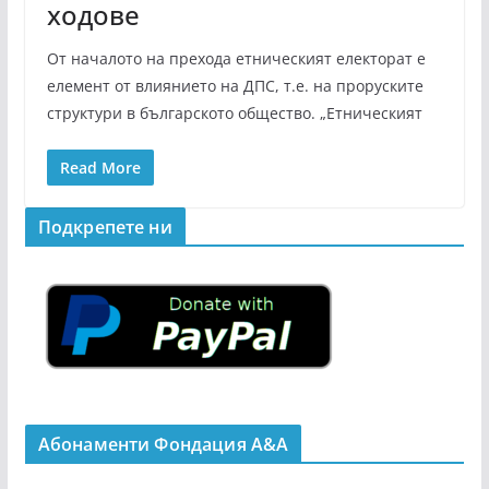
ходове
От началото на прехода етническият електорат е
елемент от влиянието на ДПС, т.е. на проруските
структури в българското общество. „Етническият
Read More
Подкрепeте ни
Абонаменти Фондация А&A