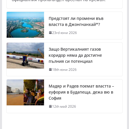
Предстоят ли промени във
властта в Джонгнанхай*?
23rd юни 2026
Защо Вертикалният газов
коридор няма да достигне
пълния си потенциал
18th юни 2026
Мадяр и Радев поемат властта –
еуфория в Будапеща, дежа вю в
София
12th май 2026