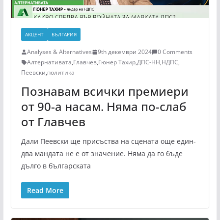
АКЦЕНТ
БЪЛГАРИЯ
Analyses & Alternatives
9th декември 2024
0 Comments
Алтернативата
,
Главчев
,
Гюнер Тахир
,
ДПС-НН
,
НДПС
,
Пеевски
,
политика
Познавам всички премиери
от 90-а насам. Няма по-слаб
от Главчев
Дали Пеевски ще присъства на сцената още един-
два мандата не е от значение. Няма да го бъде
дълго в българската
Read More