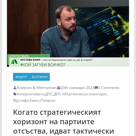
АКЦЕНТ
БЪЛГАРИЯ
Analyses & Alternatives
20th ноември 2024
0 Comments
Алтернативата
,
ДПС
,
ДПС-НН
,
етнически електорат
,
Мустафа Емин
,
Пеевски
Когато стратегическият
хоризонт на партиите
отсъства, идват тактически