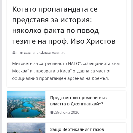
Когато пропагандата се
представя за история:
няколко факта по повод
тезите на проф. Иво Христов
11th юли 2026
Ilian Vassilev
Митовете за „агресивното НАТО“, „обещанията към
Москва“ и „преврата в Киев“ отдавна са част от
официалния пропаганден арсенал на Кремъл.
Предстоят ли промени във
властта в Джонгнанхай*?
23rd юни 2026
Защо Вертикалният газов