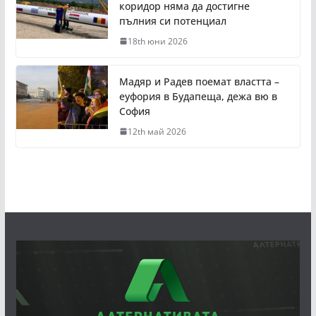
коридор няма да достигне
пълния си потенциал
18th юни 2026
Мадяр и Радев поемат властта –
еуфория в Будапеща, дежа вю в
София
12th май 2026