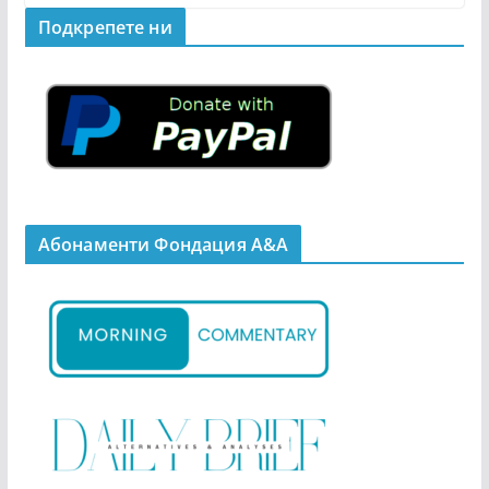
Подкрепeте ни
Абонаменти Фондация А&A