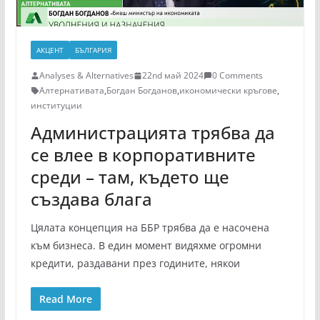
АКЦЕНТ
БЪЛГАРИЯ
Analyses & Alternatives
22nd май 2024
0 Comments
Алтернативата
,
Богдан Богданов
,
икономически кръгове
,
институции
Администрацията трябва да
се влее в корпоративните
среди – там, където ще
създава блага
Цялата концепция на ББР трябва да е насочена
към бизнеса. В един момент видяхме огромни
кредити, раздавани през годините, някои
Read More