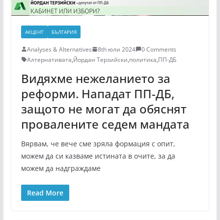
АКЦЕНТ
БЪЛГАРИЯ
Analyses & Alternatives
8th юли 2024
0 Comments
Алтернативата
,
Йордан Терзийски
,
политика
,
ПП-ДБ
Видяхме нежеланието за
реформи. Нападат ПП-ДБ,
защото не могат да обяснят
провалените седем мандата
Вярвам, че вече сме зряла формация с опит,
можем да си казваме истината в очите, за да
можем да надграждаме
Read More