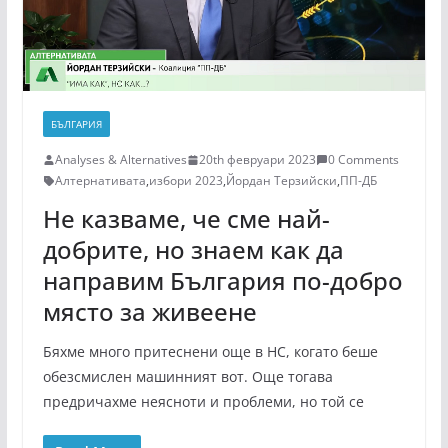
БЪЛГАРИЯ
Analyses & Alternatives
20th февруари 2023
0 Comments
Алтернативата
,
избори 2023
,
Йордан Терзийски
,
ПП-ДБ
Не казваме, че сме най-
добрите, но знаем как да
направим България по-добро
място за живеене
Бяхме много притеснени още в НС, когато беше
обезсмислен машинният вот. Още тогава
предричахме неясноти и проблеми, но той се