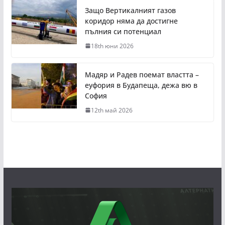
Защо Вертикалният газов
коридор няма да достигне
пълния си потенциал
18th юни 2026
Мадяр и Радев поемат властта –
еуфория в Будапеща, дежа вю в
София
12th май 2026