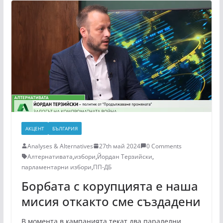
АКЦЕНТ
БЪЛГАРИЯ
Analyses & Alternatives
27th май 2024
0 Comments
Алтернативата
,
избори
,
Йордан Терзийски
,
парламентарни избори
,
ПП-ДБ
Борбата с корупцията е наша
мисия откакто сме създадени
В момента в кампанията текат два паралелни