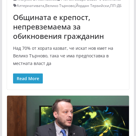
Алтернативата
,
Велико Търново
,
Йордан Терзийски
,
ПП-ДБ
Общината е крепост,
непревземаема за
обикновения гражданин
Над 70% от хората казват, че искат нов кмет на
Велико Търново, така че има предпоставка в
местната власт да
Read More