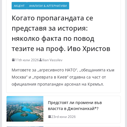
АКЦЕНТ
АНАЛИЗИ & АЛТЕРНАТИВИ
Когато пропагандата се
представя за история:
няколко факта по повод
тезите на проф. Иво Христов
11th юли 2026
Ilian Vassilev
Митовете за „агресивното НАТО“, „обещанията към
Москва“ и „преврата в Киев“ отдавна са част от
официалния пропаганден арсенал на Кремъл.
Предстоят ли промени във
властта в Джонгнанхай*?
23rd юни 2026