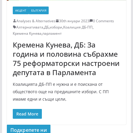
АКЦЕНТ
БЪЛГАРИЯ
Analyses & Alternatives
30th януари 2023
0 Comments
Алтернативата
,
ДБ
,
избори
,
Коалиция ДБ-ПП
,
Кремена Кунева
,
парламент
Кремена Кунева, ДБ: За
година и половина събрахме
75 реформаторски настроени
депутата в Парламента
Коалицията ДБ-ПП е нужна и е поискана от
обществото още на предишните избори. С ПП
имаме едни и същи цели,
Read More
Подкрепeте ни