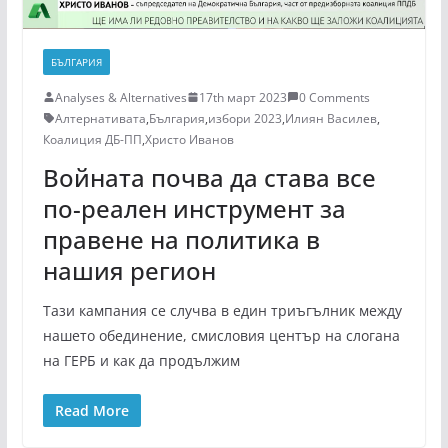
БЪЛГАРИЯ
Analyses & Alternatives
17th март 2023
0 Comments
Алтернативата
,
България
,
избори 2023
,
Илиян Василев
,
Коалиция ДБ-ПП
,
Христо Иванов
Войната почва да става все
по-реален инструмент за
правене на политика в
нашия регион
Тази кампания се случва в един триъгълник между
нашето обединение, смисловия център на слогана
на ГЕРБ и как да продължим
Read More