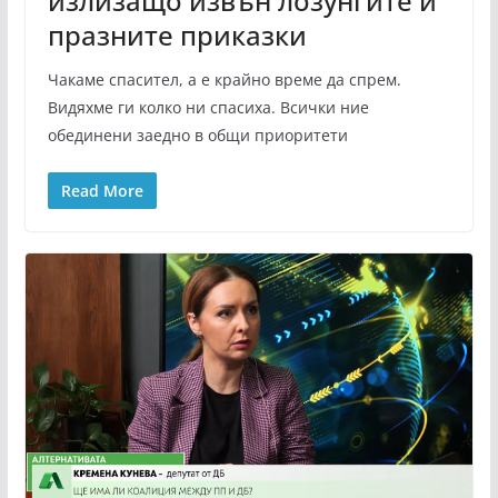
излизащо извън лозунгите и
празните приказки
Чакаме спасител, а е крайно време да спрем.
Видяхме ги колко ни спасиха. Всички ние
обединени заедно в общи приоритети
Read More