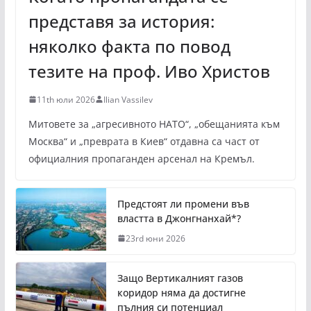
представя за история:
няколко факта по повод
тезите на проф. Иво Христов
11th юли 2026
Ilian Vassilev
Митовете за „агресивното НАТО“, „обещанията към
Москва“ и „преврата в Киев“ отдавна са част от
официалния пропаганден арсенал на Кремъл.
Предстоят ли промени във
властта в Джонгнанхай*?
23rd юни 2026
Защо Вертикалният газов
коридор няма да достигне
пълния си потенциал