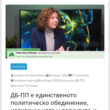
БЪЛГАРИЯ
Analyses & Alternatives
6th март 2023
0 Comments
Алтернативата
,
ДБ
,
избори 2023
,
Коалиция ДБ-ПП
,
Кристина Петкова
ДБ-ПП е единственото
политическо обединение,