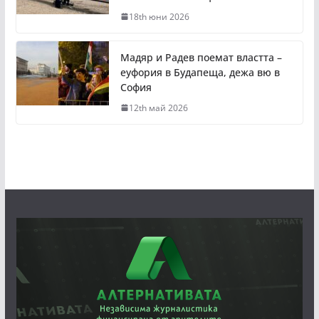
18th юни 2026
Мадяр и Радев поемат властта –
еуфория в Будапеща, дежа вю в
София
12th май 2026