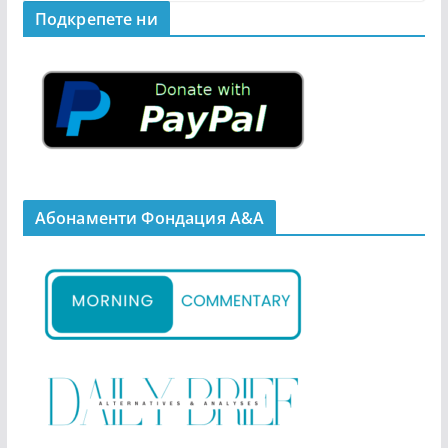
Подкрепeте ни
Абонаменти Фондация А&A