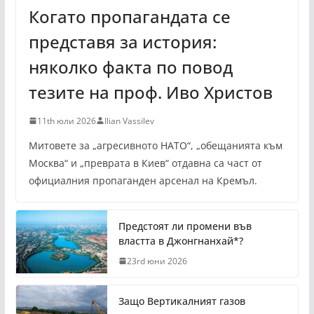
Когато пропагандата се
представя за история:
няколко факта по повод
тезите на проф. Иво Христов
11th юли 2026
Ilian Vassilev
Митовете за „агресивното НАТО“, „обещанията към
Москва“ и „преврата в Киев“ отдавна са част от
официалния пропаганден арсенал на Кремъл.
Предстоят ли промени във
властта в Джонгнанхай*?
23rd юни 2026
Защо Вертикалният газов