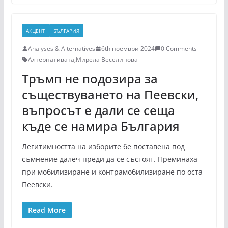
АКЦЕНТ
БЪЛГАРИЯ
Analyses & Alternatives
6th ноември 2024
0 Comments
Алтернативата
,
Мирела Веселинова
Тръмп не подозира за
съществуването на Пеевски,
въпросът е дали се сеща
къде се намира България
Легитимността на изборите бе поставена под
съмнение далеч преди да се състоят. Преминаха
при мобилизиране и контрамобилизиране по оста
Пеевски.
Read More