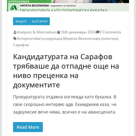
АКЦЕНТ
БЪЛГАРИЯ
Analyses & Alternatives
16th декември 2024
0 Comments
Алтернативата
,
корупция
,
Мирела Веселинова
,
политика
,
Сарафов
Кандидатурата на Сарафов
трябваше да отпадне още на
ниво преценка на
документите
Прокуратурата отдавна изглежда като бухалка. В
свое скорошно интервю адв. Екимджиев каза, че
задкулисие вече няма, всичко е на авансцената.
Read More