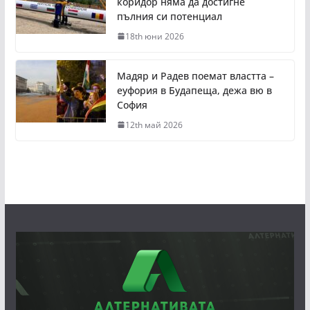
коридор няма да достигне
пълния си потенциал
18th юни 2026
Мадяр и Радев поемат властта –
еуфория в Будапеща, дежа вю в
София
12th май 2026