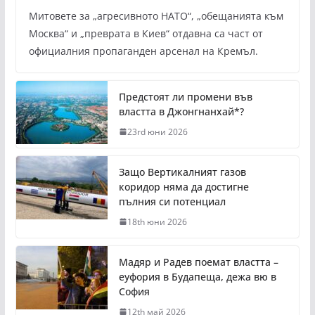
Митовете за „агресивното НАТО“, „обещанията към
Москва“ и „преврата в Киев“ отдавна са част от
официалния пропаганден арсенал на Кремъл.
Предстоят ли промени във
властта в Джонгнанхай*?
23rd юни 2026
Защо Вертикалният газов
коридор няма да достигне
пълния си потенциал
18th юни 2026
Мадяр и Радев поемат властта –
еуфория в Будапеща, дежа вю в
София
12th май 2026