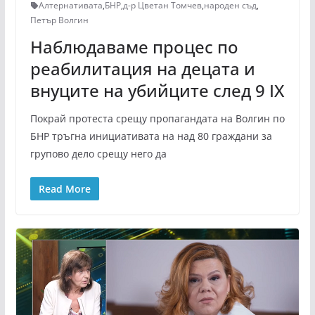
Алтернативата
,
БНР
,
д-р Цветан Томчев
,
народен съд
,
Петър Волгин
Наблюдаваме процес по
реабилитация на децата и
внуците на убийците след 9 IX
Покрай протеста срещу пропагандата на Волгин по
БНР тръгна инициативата на над 80 граждани за
групово дело срещу него да
Read More