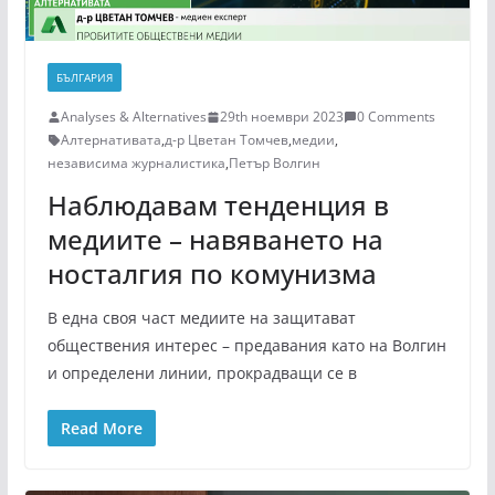
БЪЛГАРИЯ
Analyses & Alternatives
29th ноември 2023
0 Comments
Алтернативата
,
д-р Цветан Томчев
,
медии
,
независима журналистика
,
Петър Волгин
Наблюдавам тенденция в
медиите – навяването на
носталгия по комунизма
В една своя част медиите на защитават
обществения интерес – предавания като на Волгин
и определени линии, прокрадващи се в
Read More