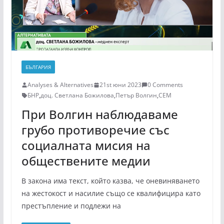
БЪЛГАРИЯ
Analyses & Alternatives
21st юни 2023
0 Comments
БНР
,
доц. Светлана Божилова
,
Петър Волгин
,
СЕМ
При Волгин наблюдаваме
грубо противоречие със
социалната мисия на
обществените медии
В закона има текст, който казва, че оневиняването
на жестокост и насилие също се квалифицира като
престъпление и подлежи на