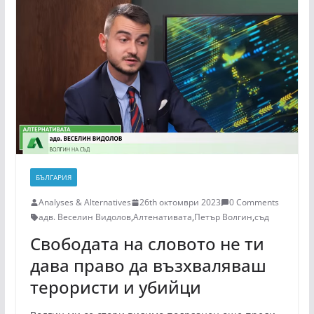
БЪЛГАРИЯ
Analyses & Alternatives
26th октомври 2023
0 Comments
адв. Веселин Видолов
,
Алтенативата
,
Петър Волгин
,
съд
Свободата на словото не ти
дава право да възхваляваш
терористи и убийци