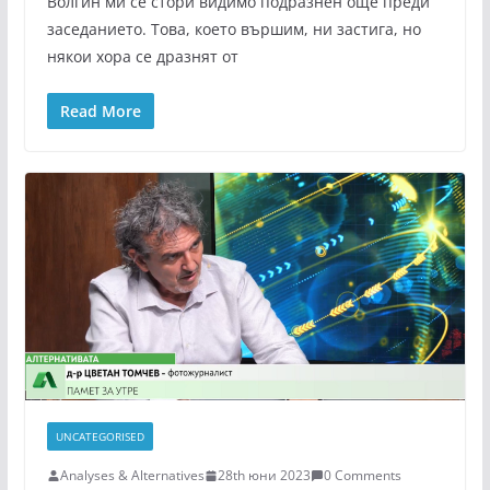
Волгин ми се стори видимо подразнен още преди
заседанието. Това, което вършим, ни застига, но
някои хора се дразнят от
Read More
UNCATEGORISED
Analyses & Alternatives
28th юни 2023
0 Comments