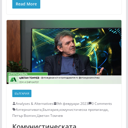
Read More
БЪЛГАРИЯ
Analyses & Alternatives
9th февруари 2023
0 Comments
Алтернативата
,
България
,
комунистическа пропаганда
,
Петър Волгин
,
Цветан Томчев
Комунистическата