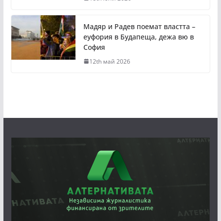
Мадяр и Радев поемат властта –
еуфория в Будапеща, дежа вю в
София
12th май 2026