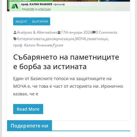
АКЦЕНТ
БЪЛГАРИЯ
Analyses & Alternatives
17th януари 2024
0 Comments
Алтернативата
,
декомунизация
,
МОЧА
,
паметници
,
проф. Калин Янакиев
,
Русия
Събарянето на паметниците
е борба за истината
Един от базисните топоси на защитниците на
МОЧА е, че това е част от историята ни. Иронично
казвах, че е
Read More
Подкрепeте ни