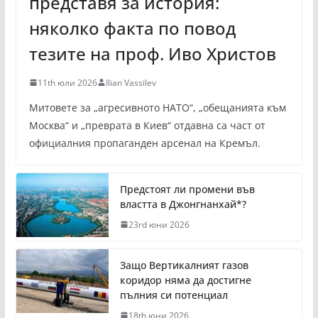
представя за история:
няколко факта по повод
тезите на проф. Иво Христов
11th юли 2026
Ilian Vassilev
Митовете за „агресивното НАТО“, „обещанията към
Москва“ и „преврата в Киев“ отдавна са част от
официалния пропаганден арсенал на Кремъл.
Предстоят ли промени във
властта в Джонгнанхай*?
23rd юни 2026
Защо Вертикалният газов
коридор няма да достигне
пълния си потенциал
18th юни 2026