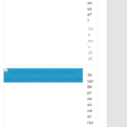
ан
ха
й*
?
23r
d
юн
и
20
26
За
що
Ве
рт
ик
ал
ни
ят
газ