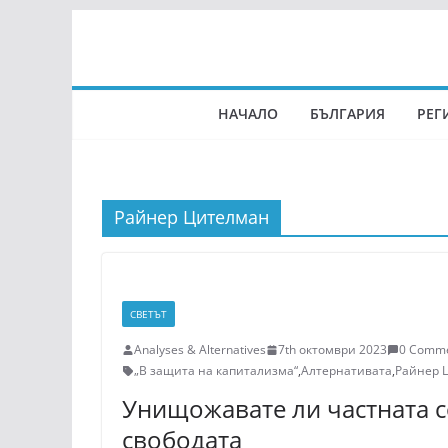
Skip
to
content
НАЧАЛО
БЪЛГАРИЯ
РЕГ
Райнер Цителман
СВЕТЪТ
Analyses & Alternatives
7th октомври 2023
0 Comm
„В защита на капитализма“
,
Алтернативата
,
Райнер 
Унищожавате ли частната 
свободата