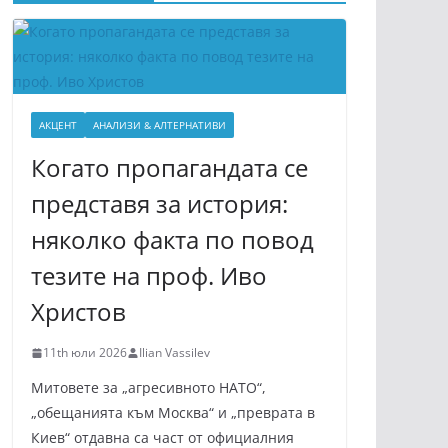
АКЦЕНТ
АНАЛИЗИ & АЛТЕРНАТИВИ
Когато пропагандата се
представя за история:
няколко факта по повод
тезите на проф. Иво
Христов
11th юли 2026
Ilian Vassilev
Митовете за „агресивното НАТО“,
„обещанията към Москва“ и „преврата в
Киев“ отдавна са част от официалния