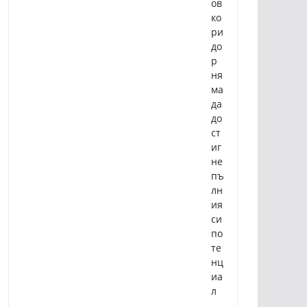
ов
ко
ри
до
р
ня
ма
да
до
ст
иг
не
пъ
лн
ия
си
по
те
нц
иа
л