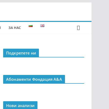
И
ЗА НАС
Подкрепeте ни
Абонаменти Фондация А&A
Нови анализи