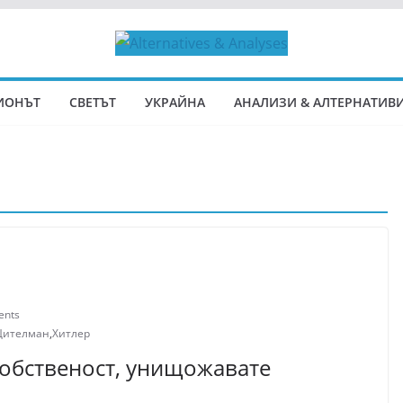
ИОНЪТ
СВЕТЪТ
УКРАЙНА
АНАЛИЗИ & АЛТЕРНАТИВ
ents
Цителман
,
Хитлер
собственост, унищожавате