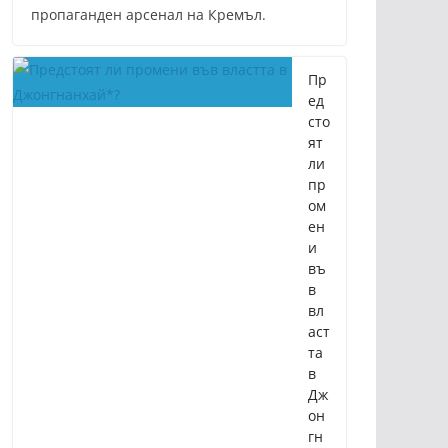
пропаганден арсенал на Кремъл.
Пр
ед
сто
ят
ли
пр
ом
ен
и
въ
в
вл
аст
та
в
Дж
он
гн