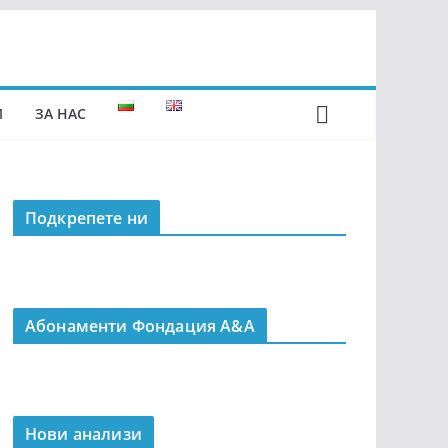
И
ЗА НАС
Подкрепeте ни
Абонаменти Фондация А&A
Нови анализи