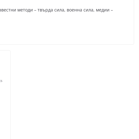
вестни методи – твърда сила, военна сила, медии –
ts