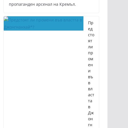
пропаганден арсенал на Кремъл.
Пр
ед
сто
ят
ли
пр
ом
ен
и
въ
в
вл
аст
та
в
Дж
он
гн