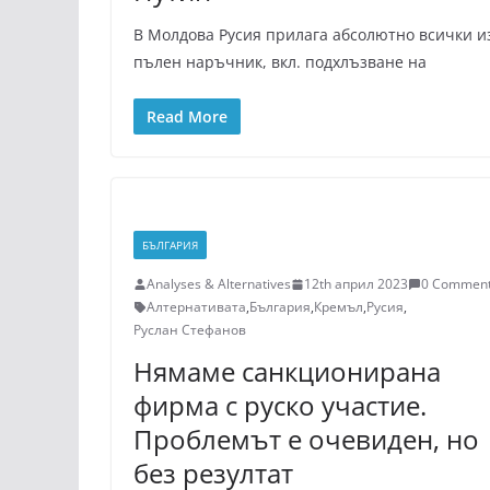
В Молдова Русия прилага абсолютно всички из
пълен наръчник, вкл. подхлъзване на
Read More
БЪЛГАРИЯ
Analyses & Alternatives
12th април 2023
0 Commen
Алтернативата
,
България
,
Кремъл
,
Русия
,
Руслан Стефанов
Нямаме санкционирана
фирма с руско участие.
Проблемът е очевиден, но
без резултат