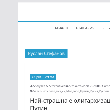
Skip
to
content
НАЧАЛО
БЪЛГАРИЯ
РЕГ
Руслан Стефанов
АКЦЕНТ
СВЕТЪТ
Analyses & Alternatives
27th октомври 2024
0 Com
Алтернативата
,
медии
,
Молдова
,
Путин
,
Русия
,
Руслан
Най-страшна е олигархизац
Путин