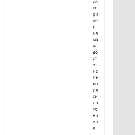
ов
ко
ри
до
р
ня
ма
да
до
ст
иг
не
пъ
лн
ия
си
по
те
нц
иа
л