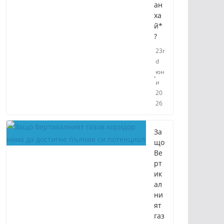
ан
ха
й*
?
23r
d
юн
и
20
26
За
що
Ве
рт
ик
ал
ни
ят
газ