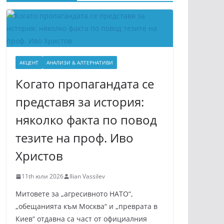
АКЦЕНТ
АНАЛИЗИ & АЛТЕРНАТИВИ
Когато пропагандата се
представя за история:
няколко факта по повод
тезите на проф. Иво
Христов
11th юли 2026
Ilian Vassilev
Митовете за „агресивното НАТО“,
„обещанията към Москва“ и „преврата в
Киев“ отдавна са част от официалния