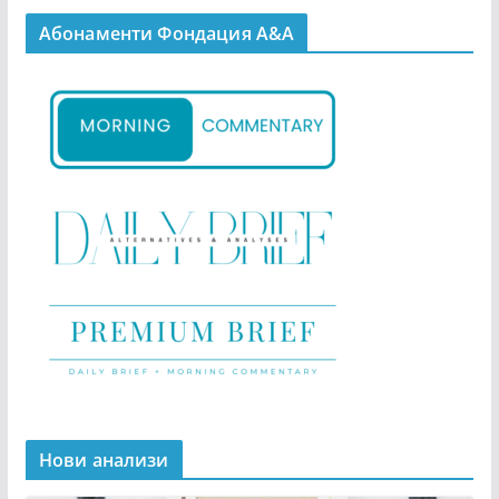
Абонаменти Фондация А&A
Нови анализи