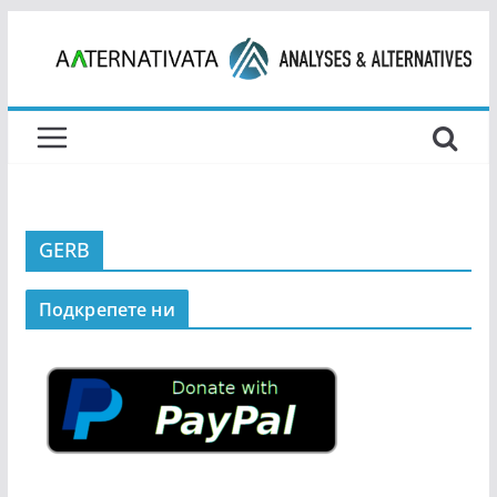
Skip
to
content
GERB
Подкрепeте ни