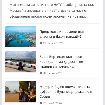
Митовете за „агресивното НАТО“, „обещанията към
Москва“ и „преврата в Киев“ отдавна са част от
официалния пропаганден арсенал на Кремъл.
Предстоят ли промени във
властта в Джонгнанхай*?
23rd юни 2026
Защо Вертикалният газов
коридор няма да достигне
пълния си потенциал
18th юни 2026
Мадяр и Радев поемат властта –
еуфория в Будапеща, дежа вю в
София
12th май 2026