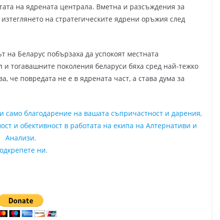
тата на ядрената централа. Вметна и разсъждения за
с изтеглянето на стратегическите ядрени оръжия след
ът на Беларус побързаха да успокоят местната
л и тогавашните поколения беларуси бяха сред най-тежко
, че повредата не е в ядрената част, а става дума за
ни само благодарение на вашата съпричастност и дарения,
ост и обективност в работата на екипа на Алтернативи и
Анализи.
одкрепете ни.