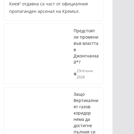
Киев“ отдавна са част от официалния
пропаганден арсенал на Кремъл.
Предстоят
ли промени
във властта
в
Джонгнанха
й*?
23rd юни
2026
Защо
Вертикални
ят газов
коридор
няма да
достигне
пълния си