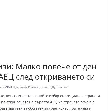
зи: Малко повече от ден
АЕЦ след откриването си
ents
АЕЦ
,
Беларус
,
Илиян Василев
,
Лукашенко
ко, легитимността на чийто избор опозицията в страната
 по откриването на първата АЕЦ, че страната вече е в
развива тези за обогатения уран, който притежава и