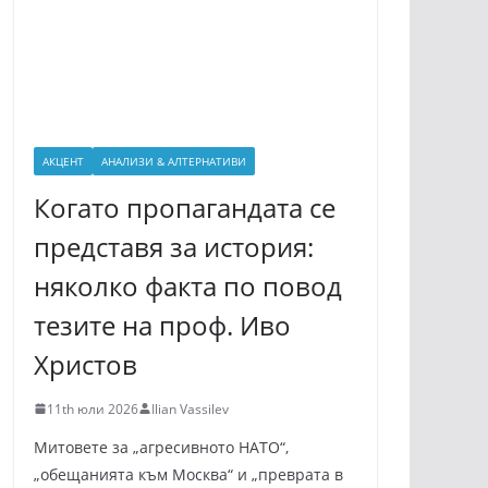
АКЦЕНТ
АНАЛИЗИ & АЛТЕРНАТИВИ
Когато пропагандата се
представя за история:
няколко факта по повод
тезите на проф. Иво
Христов
11th юли 2026
Ilian Vassilev
Митовете за „агресивното НАТО“,
„обещанията към Москва“ и „преврата в