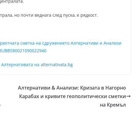
централата.
рала, но почти веднага след пуска, е рядкост.
директната сметка на сдружението Алтернативи и Анализи
8UBBS80021090022940
а Алтернативата на
alternativata.bg
Алтернативи & Анализи: Кризата в Нагорно
Карабах и кривите геополитически сметки
о
на Кремъл