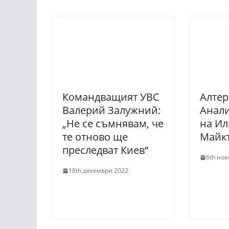
Командващият УВС
Алтер
Валерий Залужний:
Анали
„Не се съмнявам, че
на Ил
те отново ще
Майк
преследват Киев“
6th но
18th декември 2022