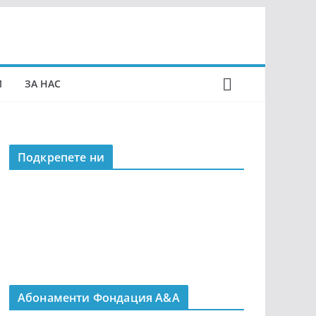
И
ЗА НАС
Подкрепeте ни
Абонаменти Фондация А&A