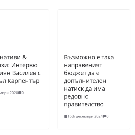
нативи &
Възможно е така
зи: Интервю
направеният
иян Василев с
бюджет да е
ъл Карпентър
допълнителен
натиск да има
ември 2020
0
редовно
правителство
16th декември 2024
0