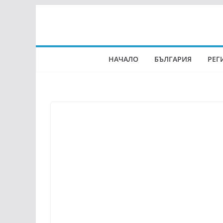
Skip
to
content
НАЧАЛО
БЪЛГАРИЯ
РЕГ