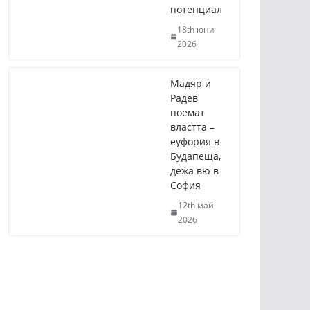
потенциал
18th юни
2026
Мадяр и
Радев
поемат
властта –
еуфория в
Будапеща,
дежа вю в
София
12th май
2026