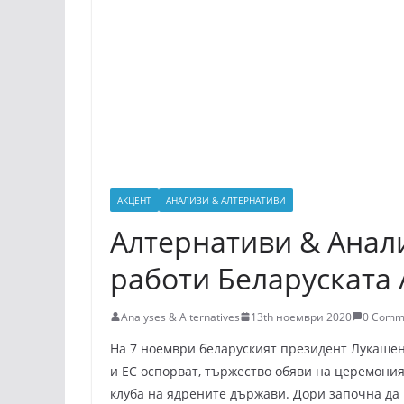
АКЦЕНТ
АНАЛИЗИ & АЛТЕРНАТИВИ
Алтернативи & Анали
работи Беларуската 
Analyses & Alternatives
13th ноември 2020
0 Comm
На 7 ноември беларуският президент Лукашен
и ЕС оспорват, тържество обяви на церемония
клуба на ядрените държави. Дори започна да 