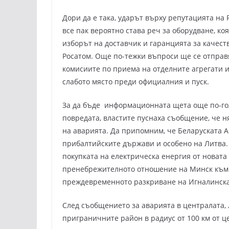
Дори да е така, ударът върху репутацията на 
все пак вероятно става реч за оборудване, ко
изборът на доставчик и гаранцията за качест
Росатом. Още по-тежки въпроси ще се отправя
комисиите по приема на отделните агрегати и
слабото място преди официалния и пуск.
За да бъде информационната щета още по-гол
повредата, властите пуснаха съобщение, че 
на аварията. Да припомним, че Беларуската 
прибалтийските държави и особено на Литва. 
покупката на електрическа енергия от новата
пренебрежителното отношение на Минск към
преждевременното разкриване на Игналинска
След съобщението за аварията в централата, 
приграничните район в радиус от 100 км от ц