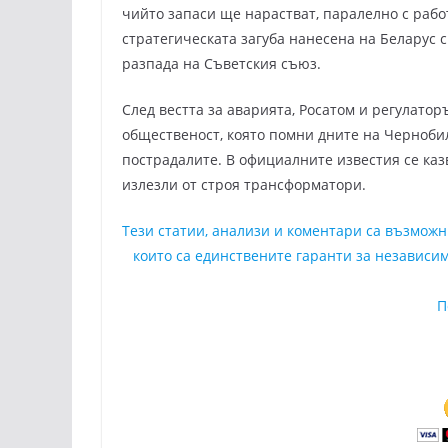
чийто запаси ще нарастват, паралелно с рабо
стратегическата загуба нанесена на Беларус 
разпада на Съветския съюз.
След вестта за аварията, Росатом и регулатор
общественост, която помни дните на Черноби
пострадалите. В официалните известия се казва
излезли от строя трансформатори.
Тези статии, анализи и коментари са възмож
които са единствените гаранти за независим
П