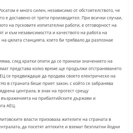
Росатом е много силен, независимо от обстоятелството, че
ято е доставено от трети производител. При всички случаи,
вото на пусковите изпитателни работи, е отговорност на
т и към независимостта и качеството на работа на
 на цялата станцията, което би трябвало да разпознае
яма, след кратки опити да се принизи значението на
нямат представа колко време ще продължи отстраняването
АЕЦ се предвиждаше да продава своето електрическо на
Но в страната беше приет закон, с който се забранява
 ядрена централа, в знак на протест срещу
 възраженията на прибалтийските държави и
та АЕЦ.
литовските власти призоваха жителите на страната в
ентралата, да посетят аптеките и вземат безплатни йодни