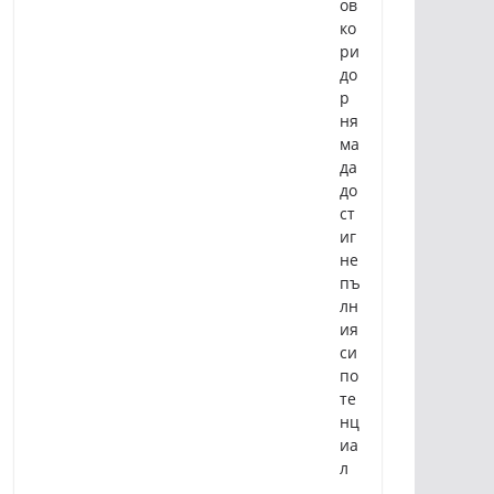
ов
ко
ри
до
р
ня
ма
да
до
ст
иг
не
пъ
лн
ия
си
по
те
нц
иа
л