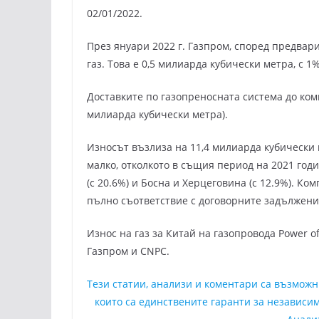
02/01/2022.
През януари 2022 г. Газпром, според предвар
газ. Това е 0,5 милиарда кубически метра, с 1
Доставките по газопреносната система до ком
милиарда кубически метра).
Износът възлиза на 11,4 милиарда кубически м
малко, отколкото в същия период на 2021 годи
(с 20.6%) и Босна и Херцеговина (с 12.9%). К
пълно съответствие с договорните задължени
Износ на газ за Китай на газопровода Power o
Газпром и CNPC.
Тези статии, анализи и коментари са възмож
които са единствените гаранти за независим