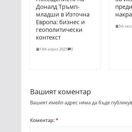
Доналд Тръмп-
преди
младши в Източна
накра
Европа: бизнес и
5th окт
геополитически
контекст
14th април 2025
0
Вашият коментар
Вашият имейл адрес няма да бъде публикув
Коментар:
*