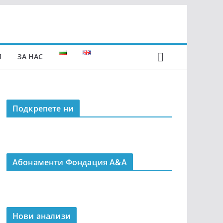
И
ЗА НАС
Подкрепeте ни
Абонаменти Фондация А&A
Нови анализи