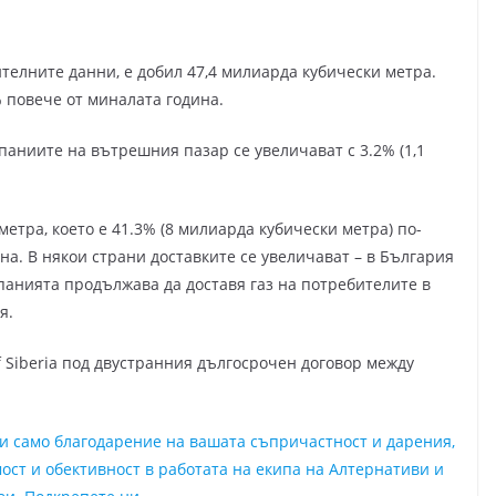
ителните данни, е добил 47,4 милиарда кубически метра.
% повече от миналата година.
паниите на вътрешния пазар се увеличават с 3.2% (1,1
етра, което е 41.3% (8 милиарда кубически метра) по-
на. В някои страни доставките се увеличават – в България
омпанията продължава да доставя газ на потребителите в
я.
f Siberia под двустранния дългосрочен договор между
ни само благодарение на вашата съпричастност и дарения,
ост и обективност в работата на екипа на Алтернативи и