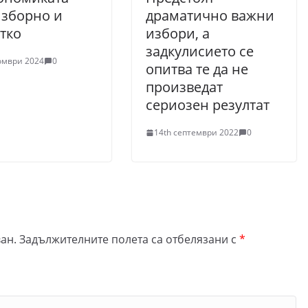
зборно и
драматично важни
тко
избори, а
задкулисието се
омври 2024
0
опитва те да не
произведат
сериозен резултат
14th септември 2022
0
ан.
Задължителните полета са отбелязани с
*