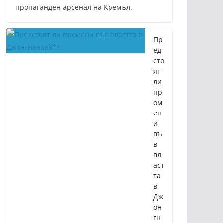
пропаганден арсенал на Кремъл.
Пр
ед
сто
ят
ли
пр
ом
ен
и
въ
в
вл
аст
та
в
Дж
он
гн