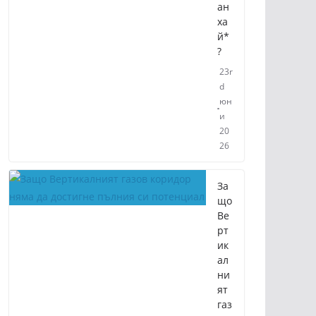
ан
ха
й*
?
23r
d
юн
и
20
26
За
що
Ве
рт
ик
ал
ни
ят
газ