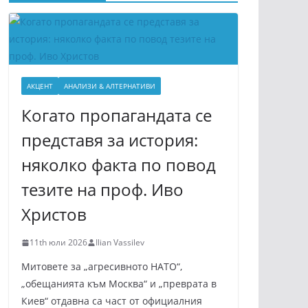
АКЦЕНТ
АНАЛИЗИ & АЛТЕРНАТИВИ
Когато пропагандата се
представя за история:
няколко факта по повод
тезите на проф. Иво
Христов
11th юли 2026
Ilian Vassilev
Митовете за „агресивното НАТО“,
„обещанията към Москва“ и „преврата в
Киев“ отдавна са част от официалния