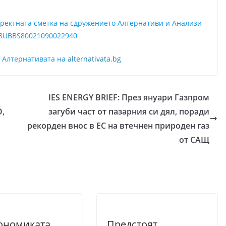
директната сметка на сдружението Алтернативи и Анализи
8UBBS80021090022940
а Алтернативата на
alternativata.bg
а
IES ENERGY BRIEF: През януари Газпром
О,
загуби част от пазарния си дял, поради
рекорден внос в ЕС на втечнен природен газ
от САЩ
ономиката
Предстоят