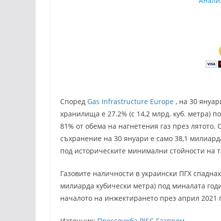
Анали
Според
Gas Infrastructure Europe
, на 30 януа
хранилища е 27.2% (с 14,2 млрд. куб. метра) 
81% от обема на нагнетения газ през лятото.
съхранение на 30 януари е само 38,1 милиард
под историческите минимални стойности на т
Газовите наличности в украински ПГХ спаднаха
милиарда кубически метра) под миналата годи
началото на инжектирането през април 2021 
Източник:
Пресслужба PJSC Газпром