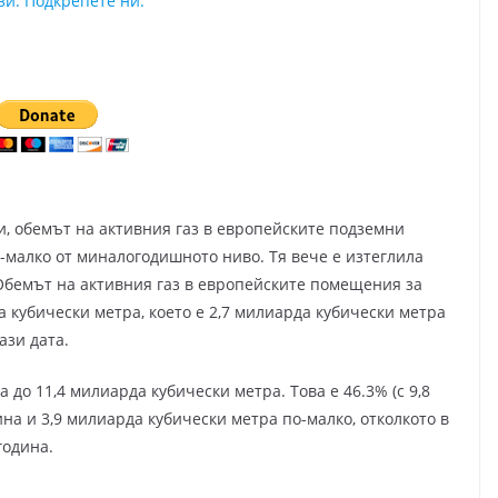
зи. Подкрепете ни.
ри, обемът на активния газ в европейските подземни
по-малко от миналогодишното ниво. Тя вече е изтеглила
 Обемът на активния газ в европейските помещения за
а кубически метра, което е 2,7 милиарда кубически метра
ази дата.
 до 11,4 милиарда кубически метра. Това е 46.3% (с 9,8
на и 3,9 милиарда кубически метра по-малко, отколкото в
година.