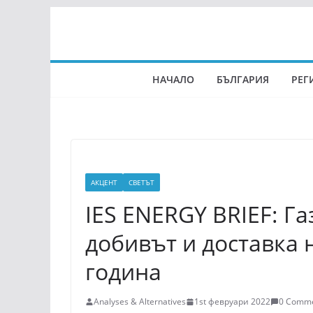
Skip
to
content
НАЧАЛО
БЪЛГАРИЯ
РЕГ
АКЦЕНТ
СВЕТЪТ
IES ENERGY BRIEF: Г
добивът и доставка 
година
Analyses & Alternatives
1st февруари 2022
0 Comm