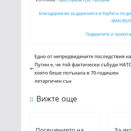
Благодарим ви за даренията в PayPal и по 
IBAN BG5
Подкрепете и проект
Едно от непредвидените последствия н
Путин е, че той фактически събуди НАТ
която беше потънала в 70-годишен
летаргичен сън
Вижте още
Посещението на
За ик