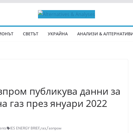
ИОНЪТ
СВЕТЪТ
УКРАЙНА
АНАЛИЗИ & АЛТЕРНАТИВ
азпром публикува данни за
на газ през януари 2022
ents
IES ENERGY BRIEF
,
газ
,
Газпром