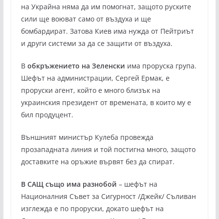
на Украйна няма да им помогнат, защото руските
сили ще воюват само от въздуха и ще
бомбардират. Затова Киев има нужда от Пейтриът
и други системи за да се защити от въздуха.
В
обкръжението на Зеленски
има проруска група.
Шефът на администрации, Сергей Ермак, е
проруски агент, който е много близък на
украинския президент от времената, в които му е
бил продуцент.
Външният министър Кулеба провежда
прозападната линия и той постигна много, защото
доставките на оръжие вървят без да спират.
В САЩ също има разнобой
– шефът на
Националния Съвет за Сигурност /Джейк/ Съливан
изглежда е по проруски, докато шефът на