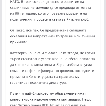
НАТО. В този смисъл, днешното развитие на
сталинизма не можеше да се предвиди от котата
на 90-те години, когато правехме моделите на
политическия процеси в света за Римския клуб.
От какво, все пак, бе предизвикана сегашната
ескалация на напрежение? Вътрешни или външни
причини?
Категорично не съм съгласен с възгледа, че Путин
търси съзнателно усложняване на обстановката за
да спечели някакви нови избори. Избори в Русия
няма, те се фалшифицират откровено, последните
промени в Конституцията на практика му
гарантират пожизнена диктатура.
П
утин и най-близкото му обкръжение имат
много висока идеологическа мотивация.
Нещо
като Хитлер преди ВСВ. Искат да победят във