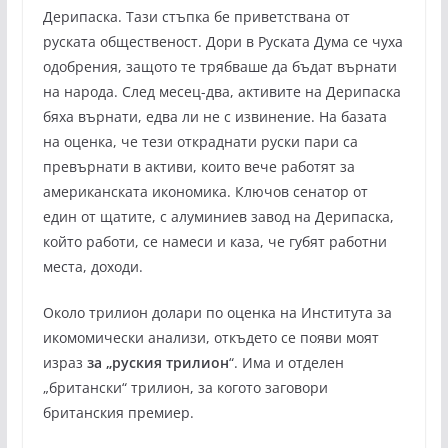
Дерипаска. Тази стъпка бе приветствана от
руската общественост. Дори в Руската Дума се чуха
одобрения, защото те трябваше да бъдат върнати
на народа. След месец-два, активите на Дерипаска
бяха върнати, едва ли не с извинение. На базата
на оценка, че тези откраднати руски пари са
превърнати в активи, които вече работят за
американската икономика. Ключов сенатор от
един от щатите, с алуминиев завод на Дерипаска,
който работи, се намеси и каза, че губят работни
места, доходи.
Около трилион долари по оценка на Института за
икомомически анализи, откъдето се появи моят
израз
за „руския трилион
“. Има и отделен
„британски“ трилион, за когото заговори
британския премиер.