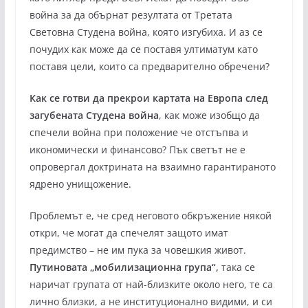
война за да обърнат резултата от Третата
Световна Студена война, която изгубиха. И аз се
почудих как може да се поставя ултиматум като
поставя цели, които са предварително обречени?
Как се готви да прекрои картата на Европа след
загубената Студена война
, как може изобщо да
спечели война при положение че отстъпва и
икономически и финансово? Пък светът не е
опровергал доктрината на взаимно гарантираното
ядрено унищожение.
Проблемът е, че сред неговото обкръжение някой
откри, че могат да спечелят защото имат
предимство – не им пука за човешкия живот.
Путиновата „мобилизационна група“,
така се
наричат групата от най-близките около него, те са
лично близки, а не институционално видими, и си