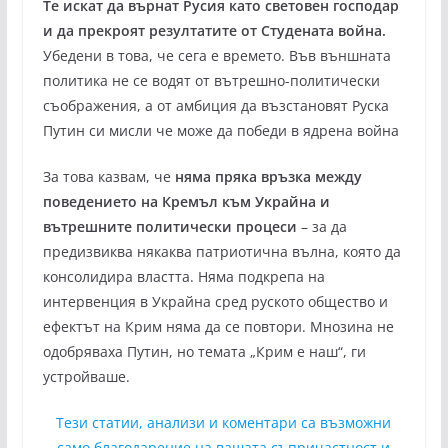
Те искат да върнат Русия като световен господар
и да прекроят резултатите от Студената война.
Убедени в това, че сега е времето. Във външната
политика не се водят от вътрешно-политически
съображения, а от амбиция да възстановят Руска
Путин си мисли че може да победи в ядрена война
За това казвам, че
няма пряка връзка между
поведението на Кремъл към Украйна и
вътрешните политически процеси
– за да
предизвиква някаква патриотична вълна, която да
консолидира властта. Няма подкрепа на
интервенция в Украйна сред руското общество и
ефектът на Крим няма да се повтори. Мнозина не
одобряваха Путин, но темата „Крим е наш“, ги
устройваше.
Тези статии, анализи и коментари са възможни
само благодарение на вашата съпричастност и