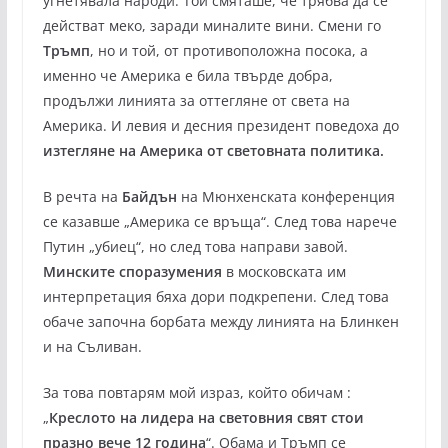
угнетявала народи. Той смяташе, че трябва да се
действат меко, заради миналите вини. Смени го
Тръмп
, но и той, от противоположна посока, а
именно че Америка е била твърде добра,
продължи линията за оттегляне от света на
Америка. И левия и десния президент поведоха до
изтегляне на Америка от световната политика.
В речта на
Байдън
на Мюнхенската конференция
се казавше „Америка се връща“. След това нарече
Путин „убиец“, но след това направи завой.
Минските споразумения
в московската им
интерпретация бяха дори подкрепени. След това
обаче започна борбата между линията на Блинкен
и на Съливан.
За това повтарям мой израз, който обичам :
„
Креслото на лидера на световния свят стои
празно вече 12 година
“. Обама и Тръмп се