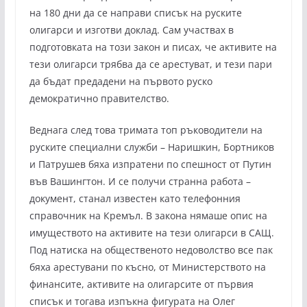
на 180 дни да се направи списък на руските
олигарси и изготви доклад. Сам участвах в
подготовката на този закон и писах, че активите на
тези олигарси трябва да се арестуват, и тези пари
да бъдат предадени на първото руско
демократично правителство.
Веднага след това тримата топ ръководители на
руските специални служби – Наришкин, Бортников
и Патрушев бяха изпратени по спешност от Путин
във Вашингтон. И се получи странна работа –
документ, станал известен като телефонния
справочник на Кремъл. В закона нямаше опис на
имуществото на активите на тези олигарси в САЩ.
Под натиска на общественото недоволство все пак
бяха арестувани по късно, от Министерството на
финансите, активите на олигарсите от първия
списък и тогава изпъкна фигурата на Олег