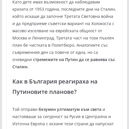
Като дете имах възможност да наблюдавам
кризата от 1953 година, последните дни на Сталин,
който искаше да започне Третата Световна война
и да предприеме съветски вариант на Холокоста с
масово изселване на еврейската общност от
Москва и Ленинград. Третата част на този пъклен
план бе чистката в Политбюро. Аналогиите със
съвременния ден са повече от една, но са
очевидни
стремежите на Путин да се равнява със
Сталин.
Как в България реагираха на
Путиновите планове?
Той отправи
безумен ултиматум към света
и
настояваше за сигурност за Русия в Централна и
Източна Европа с искане тези страни да напуснат