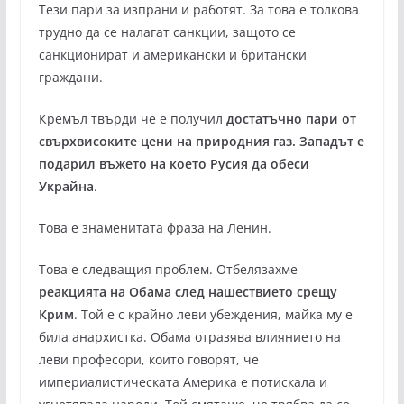
Тези пари за изпрани и работят. За това е толкова
трудно да се налагат санкции, защото се
санкционират и американски и британски
граждани.
Кремъл твърди че е получил
достатъчно пари от
свърхвисоките цени на природния газ.
Западът е
подарил въжето на което Русия да обеси
Украйна
.
Това е знаменитата фраза на Ленин.
Това е следващия проблем. Отбелязахме
реакцията на Обама след нашествието срещу
Крим
. Той е с крайно леви убеждения, майка му е
била анархистка. Обама отразява влиянието на
леви професори, които говорят, че
империалистическата Америка е потискала и