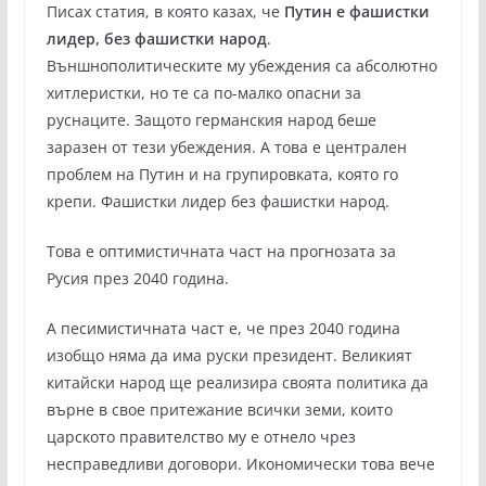
Писах статия, в която казах, че
Путин е фашистки
лидер, без фашистки народ
.
Външнополитическите му убеждения са абсолютно
хитлеристки, но те са по-малко опасни за
руснаците. Защото германския народ беше
заразен от тези убеждения. А това е централен
проблем на Путин и на групировката, която го
крепи. Фашистки лидер без фашистки народ.
Това е оптимистичната част на прогнозата за
Русия през 2040 година.
А песимистичната част е, че през 2040 година
изобщо няма да има руски президент. Великият
китайски народ ще реализира своята политика да
върне в свое притежание всички земи, които
царското правителство му е отнело чрез
несправедливи договори. Икономически това вече