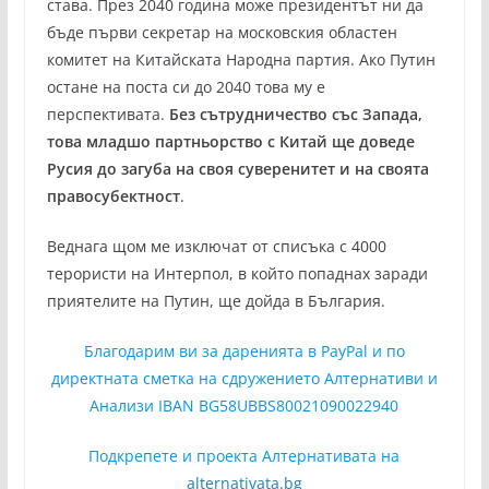
става. През 2040 година може президентът ни да
бъде първи секретар на московския областен
комитет на Китайската Народна партия. Ако Путин
остане на поста си до 2040 това му е
перспективата.
Без сътрудничество със Запада,
това младшо партньорство с Китай ще доведе
Русия до загуба на своя суверенитет и на своята
правосубектност
.
Веднага щом ме изключат от списъка с 4000
терористи на Интерпол, в който попаднах заради
приятелите на Путин, ще дойда в България.
Благодарим ви за даренията в PayPal и по
директната сметка на сдружението Алтернативи и
Анализи IBAN BG58UBBS80021090022940
Подкрепете и проекта Алтернативата на
alternativata.bg