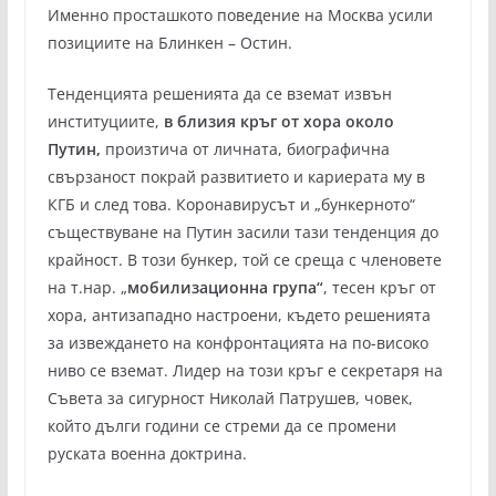
Именно просташкото поведение на Москва усили
позициите на Блинкен – Остин.
Тенденцията решенията да се вземат извън
институциите,
в близия кръг от хора около
Путин,
произтича от личната, биографична
свързаност покрай развитието и кариерата му в
КГБ и след това. Коронавирусът и „бункерното“
съществуване на Путин засили тази тенденция до
крайност. В този бункер, той се среща с членовете
на т.нар. „
мобилизационна група“
, тесен кръг от
хора, антизападно настроени, където решенията
за извеждането на конфронтацията на по-високо
ниво се вземат. Лидер на този кръг е секретаря на
Съвета за сигурност Николай Патрушев, човек,
който дълги години се стреми да се промени
руската военна доктрина.