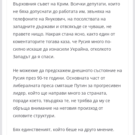
Върховния съвет на Крим. Всички депутати, които
не бяха допуснати до работата им, звъняха на
телефоните на Янукович, на посолствата на
западните държави и отвсякъде се чуваше, не
правете нищо. Накрая стана ясно, както един от
коментаторите тогава каза, че Русия много по-
силно искаше да изнасили Украйна, отколкото
Западът да я спаси.
Не можехме да предскажем днешното състояние на
Русия през 90-те години. Основната част от
либералната преса смяташе Путин за прогресивен
лидер, който ще направи много за страната,
поради което, твърдяха те, не трябва да му се
обръща внимание на неговия произход от
силовите структури.
Бях единственият, който беше на друго мнение.