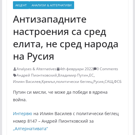
АКЦЕНТ
АНАЛИЗИ & АЛТЕРНАТИВИ
Антизападните
настроения са сред
елита, не сред народа
на Русия
Analyses & Alternatives
4th февруари 2022
0 Comments
Андрей Пионтковский
,
Владимир Путин
,
ЕС
,
Илиян Василев
,
Кремъл
,
политически беглец
,
Русия
,
САЩ
,
ФСБ
Путин си мисли, че може да победи в ядрена
война.
Интервю
на Илиян Василев с политически беглец
номер 8147 – Андрей Пионтковский за
„Алтернативата“