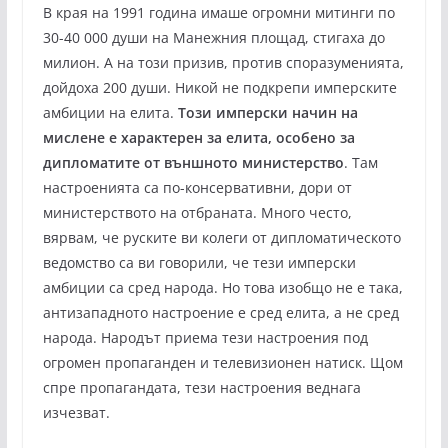
В края на 1991 година имаше огромни митинги по
30-40 000 души на Манежния площад, стигаха до
милион. А на този призив, против споразуменията,
дойдоха 200 души. Никой не подкрепи имперските
амбиции на елита.
Този имперски начин на
мислене е характерен за елита, особено за
дипломатите от външното министерство
. Там
настроенията са по-консервативни, дори от
министерството на отбраната. Много често,
вярвам, че руските ви колеги от дипломатическото
ведомство са ви говорили, че тези имперски
амбиции са сред народа. Но това изобщо не е така,
антизападното настроение е сред елита, а не сред
народа. Народът приема тези настроения под
огромен пропаганден и телевизионен натиск. Щом
спре пропагандата, тези настроения веднага
изчезват.