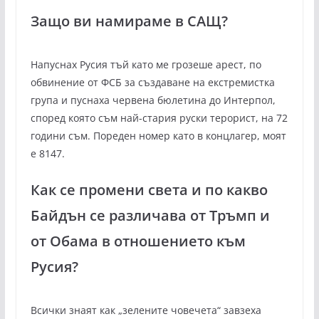
Защо ви намираме в САЩ?
Напуснах Русия тъй като ме грозеше арест, по
обвинение от ФСБ за създаване на екстремистка
група и пуснаха червена бюлетина до Интерпол,
според която съм най-стария руски терорист, на 72
години съм. Пореден номер като в концлагер, моят
е 8147.
Как се промени света и по какво
Байдън се различава от Тръмп и
от Обама в отношението към
Русия?
Всички знаят как „зелените човечета“ завзеха