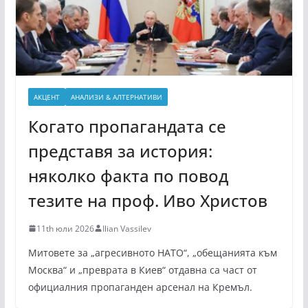
АКЦЕНТ
АНАЛИЗИ & АЛТЕРНАТИВИ
Когато пропагандата се
представя за история:
няколко факта по повод
тезите на проф. Иво Христов
11th юли 2026
Ilian Vassilev
Митовете за „агресивното НАТО“, „обещанията към
Москва“ и „преврата в Киев“ отдавна са част от
официалния пропаганден арсенал на Кремъл.