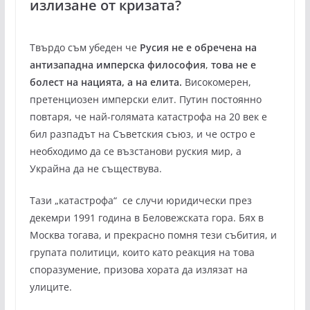
излизане от кризата?
Твърдо съм убеден че
Русия не е обречена на
антизападна имперска философия
,
това не е
болест на нацията, а на елита.
Високомерен,
претенциозен имперски елит. Путин постоянно
повтаря, че най-голямата катастрофа на 20 век е
бил разпадът на Съветския съюз, и че остро е
необходимо да се възстанови руския мир, а
Украйна да не съществува.
Тази „катастрофа“ се случи юридически през
декемри 1991 година в Беловежската гора. Бях в
Москва тогава, и прекрасно помня тези събития, и
групата политици, които като реакция на това
споразумение, призова хората да излязат на
улиците.