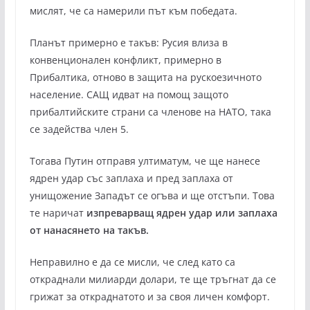
мислят, че са намерили път към победата.
Планът примерно е такъв: Русия влиза в
конвенционален конфликт, примерно в
Прибалтика, отново в защита на рускоезичното
население. САЩ идват на помощ защото
прибалтийските страни са членове на НАТО, така
се задейства член 5.
Тогава Путин отправя ултиматум, че ще нанесе
ядрен удар със заплаха и пред заплаха от
унищожение Западът се огъва и ще отстъпи. Това
те наричат
изпреварващ ядрен удар или заплаха
от нанасянето на такъв.
Неправилно е да се мисли, че след като са
откраднали милиарди долари, те ще тръгнат да се
грижат за откраднатото и за своя личен комфорт.