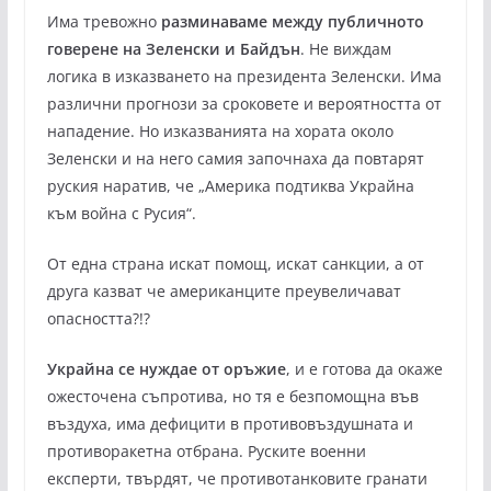
Има тревожно
разминаваме между публичното
говерене на Зеленски и Байдън
. Не виждам
логика в изказването на президента Зеленски. Има
различни прогнози за сроковете и вероятността от
нападение. Но изказванията на хората около
Зеленски и на него самия започнаха да повтарят
руския наратив, че „Америка подтиква Украйна
към война с Русия“.
От една страна искат помощ, искат санкции, а от
друга казват че американците преувеличават
опасността?!?
Украйна се нуждае от оръжие
, и е готова да окаже
ожесточена съпротива, но тя е безпомощна във
въздуха, има дефицити в противовъздушната и
противоракетна отбрана. Руските военни
експерти, твърдят, че противотанковите гранати