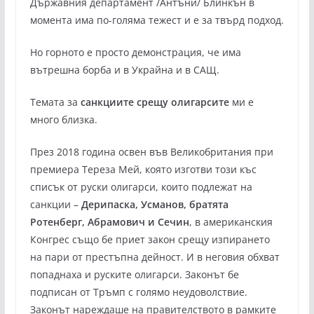
Държавния департамент /Антъни/ Блинкън в
момента има по-голяма тежест и е за твърд подход.
Но горното е просто демонстрация, че има
вътрешна борба и в Украйна и в САЩ.
Темата за
санкциите срещу олигарсите
ми е
много близка.
През 2018 година освен във Великобритания при
премиера Тереза Мей, която изготви този къс
списък от руски олигарси, които подлежат на
санкции –
Дерипаска, Усманов, братята
Ротенберг, Абрамович и Сечин
, в американския
Конгрес също бе приет закон срещу изпирането
на пари от престъпна дейност. И в неговия обхват
попаднаха и руските олигарси. Законът бе
подписан от Тръмп с голямо неудоволствие.
Законът нареждаше на правителството в рамките