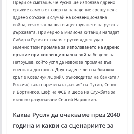
Преди се смяташе, че Русия ще използва ядрено
оръжие само в отговор на нападение срещу нея с
ядрено оръжие и случай на конвенционална
война, която заплашва съществуването на руската
държавата. Примерно 6 милиона китайци нападат
Сибир и Русия отговаря с руски ядрен удар.
Именно тази
промяна за използването на ядрено
оръжие при конвенционална война
бе дело на
Патрушев, който успя да извоюва промяна във
военната доктрина. Друг виден член на близкия
кръг е Ковалчук /Юрий/, ръководител на банката /
Россия/, така наречената „кесия“ на Путин, Сечин
и Бортников, шеф на ФСБ и шефа на Службата за
външно разузнаване Сергей Наришкин.
Каква Русия да очакваме през 2040
година и какви са сценариите за