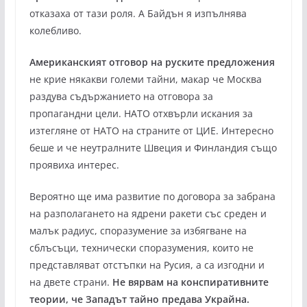
отказаха от тази роля. А Байдън я изпълнява
колебливо.
Американският отговор на руските предложения
не крие някакви големи тайни, макар че Москва
раздува съдържанието на отговора за
пропагандни цели. НАТО отхвърли искания за
изтегляне от НАТО на страните от ЦИЕ. Интересно
беше и че неутралните Швеция и Финландия също
проявиха интерес.
Вероятно ще има развитие по договора за забрана
на разполагането на ядрени ракети със среден и
малък радиус, споразумение за избягване на
сблъсъци, технически споразумения, които не
представляват отстъпки на Русия, а са изгодни и
на двете страни.
Не вярвам на конспиративните
теории, че Западът тайно предава Украйна.