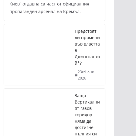
Киев“ отдавна са част от официалния
пропаганден арсенал на Кремъл.
Предстоят
ли промени
във властта
в
Джонгнанха
й*?
23rd юни
2026
Защо
Вертикални
ят газов
коридор
няма да
достигне
пълния си