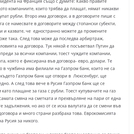
езидента на Франция също с думите: Какво правите
ото компаниите, които трябва да плащат, нямат никакви
рупат рубли. Второ има договори, а в договорите пише с
ега се намесвате в договорите между стопански субекти,
и и казвате, че едностранно можете да промените
може така. След това може да последва арбиртраж,
ловията на договора. Тук някой е посъветвал Путин да
о преди за всички компании, тоест чуждите компании,
та, която е фиксирана във договора- евро, долари. Те
то в чужбина има филиали на Газпром банк, които не са
 където Газпром банк ще отвори в Люксенбург, ще
едно. А след това вече в Русия Газпром банк ще се
като плащане за газа с рубли. Тоест купувачите на газ
самата смяна на сметката и прехвърляне на пари от една
 задължения, но ако от се иска валутата да се смени във
договора и много страни разбраха това. Еврокомисията
а Русия за никого.