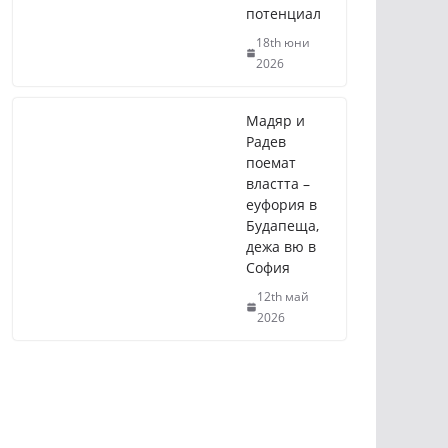
потенциал
18th юни
2026
Мадяр и
Радев
поемат
властта –
еуфория в
Будапеща,
дежа вю в
София
12th май
2026