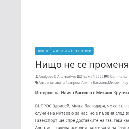
АКЦЕНТ
АНАЛИЗИ & АЛТЕРНАТИВИ
Нищо не се променя 
Analyses & Alternatives
21st май 2022
0 Comments
Алтернативата
,
Газпром
,
Илиян Василев
,
Михаил Кру
Интервю на Илиян Василев с Михаил Крутихи
ВЪПРОС:Здравей, Миша благодаря, че се съгл
случай на интервю за нас, но е първия след в
Газекспорт ще спре доставките на газ, така к
Австрия – такива основни партньори на Газп