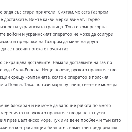
е видя със стари приятели. Смятам, че сега Газпром
е доставките. Вижте какви мерки взимат. Първо
 износ на украинската граница. Това е компресорна
ите войски и украинският оператор не може да осигури
смажор и предложи на Газпром да мине на друга
а се насочи потока от руски газ.
 съкращава доставките. Намали доставките на газ по
вода Ямал-Европа. Нещо повече, руското правителство
кции срещу компанията, която е оператор в полския
м и Полша. Така, по този маршрут нищо вече не може да
беше блокиран и не може да започне работа по много
меренията на руското правителство да не го пуска.
ния през Балтийско море. Тук има вече проблем,и тъй като
ложи на контрасанкции бившите съвместни предприятия