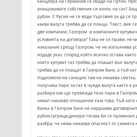
канцлера на Германия се обади на Путин, пр
унищожавате собствения си износ на газ? Защ
рубли. С Русия не се води търговия за да се т
каква валута трябва да се плаща. Тоест, вие с
две компании, Газпром и компаниите купувач
условията на договора? Така не се прави, не 
наказание срещу Газпром, че не изпълнява ус
издаде указ, според който всичко остава какт
които купуват газ трябва да плашат въе валута
трябва да се плащат в Газпром банк, а тъй ка
подложени на санкции там на някаква сметка,
получава пари за газ в чужда валута както е р
разбира как ще превежда тези пари в Газпром 
нямат никакво отношение към това. Тъй като 
банка в Газпром банк не нарушава договорните
рубли,тугрици,динери тогава би се променил 
разбра, че няма никаква опасност от схемата н