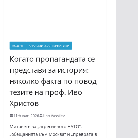
АКЦЕНТ
АНАЛИЗИ & АЛТЕРНАТИВИ
Когато пропагандата се
представя за история:
няколко факта по повод
тезите на проф. Иво
Христов
11th юли 2026
Ilian Vassilev
Митовете за „агресивното НАТО“,
„обещанията към Москва“ и „преврата в