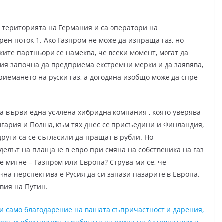
 територията на Германия и са оператори на
рен поток 1. Ако Газпром не може да изпраща газ, но
ките партньори се намеква, че всеки момент, могат да
ания започна да предприема екстремни мерки и да заявява,
иемането на руски газ, а догодина изобщо може да спре
га върви една усилена хибридна компания , която уверява
лгария и Полша, към тях днес се присъедини и Финландия,
други са се съгласили да пращат в рубли. Но
оделът на плащане в евро при смяна на собственика на газ
е мигне – Газпром или Европа? Струва ми се, че
чна перспектива е Русия да си запази пазарите в Европа.
вия на Путин.
ни само благодарение на вашата съпричастност и дарения,
ост и обективност в работата на екипа на Алтернативи и