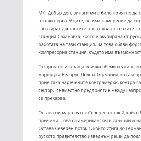
МК: Добър ден, винаги ми е било приятно да с
плаши европейците, че има намерение да спр
саботират доставките през една от точките за
станция Сахановка, която е окупирана от руск
работата на тази станция. За това обяви фор
компресорна станция, където има възможност д
Газпром не изпраща всички обеми и умишлено
маршрута Беларус-Полша-Германия на газопро
прие така наречените контрамерки, контра са
сектор, съвместно предприятие между Газпро
се прекарва.
Остава ни маршрутът Северен покок 2, който 
причини. Това са американските санкции и на
Остава Северен поток 1, който стига до Герма
руското правителство изведнъж реши да под