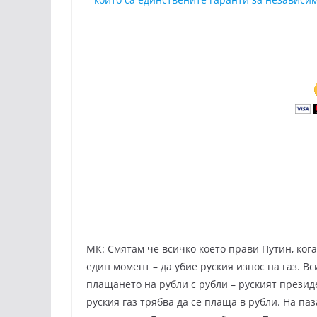
МК: Смятам че всичко което прави Путин, кога
един момент – да убие руския износ на газ. Вс
плащането на рубли с рубли – руският презид
руския газ трябва да се плаща в рубли. На па