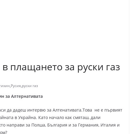
в плащането за руски газ
тихин
,
Русия
,
руски газ
н за Алтернативата
аси да дадеш интервю за Алтенативата.Това не е първият
ойната в Украйна. Като начало как смяташ, дали
акто направи за Полша, България и за Германия, Италия и
ром?