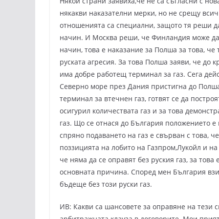
Някои страни заявиха,че не са съгласни с нов
някакви наказателни мерки, но не срещу всич
отношенията са специални, защото тя реши д
начин. И Москва реши, че Финландия може да 
начин, това е наказание за Полша за това, ч
руската агресия. За това Полша заяви, че до к
има добре работещ терминал за газ. Сега дей
Северно море през Дания пристигна до Полша
терминал за втечнен газ, готвят се да построя
осигурил количествата газ и за това демонст
газ. Що се отнася до България положението е
спряно подаването на газ е свърван с това, ч
поззицията на лобито на Газпром,Лукойл и на 
че няма да се оправят без руския газ, за това
основната причина. Според мен България взи
бъдеще без този руски газ.
ИВ: Какви са шансовете за оправяне на тези 
арбитражната клауза в договорите. Мои прияте