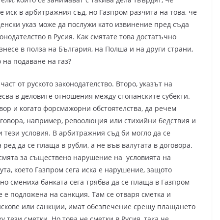
 иск в арбитражния съд, но Газпром разчита на това, че
денски указ може да послужи като извинение пред съда
онодателство в Русия. Как смятате това достатъчно
знесе в полза на България, на Полша и на други страни,
 на подаване на газ?
 част от руското законодателство. Второ, указът на
есва в деловите отношения между стопанските субекти.
овор и когато форсмажорни обстоятелства, да речем
оговора, например, ревоолюция или стихийни бедствия и
 тези условия. В арбитражния съд би могло да се
 ред да се плаща в рубли, а не във валутата в договора.
 смята за съществено нарушение на условията на
ута, което Газпром сега иска е нарушение, защото
но смениха банката сега трябва да се плаща в Газпром
е е подложена на санкция. Там се отваря сметка и
искове или санкции, имат обезпечение срещу плащането
у тези сметки. Но това не сметки в Русия, така че