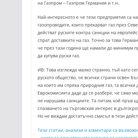
на Газпром – Газпром Германия и т.н.
Най-интересното е че тези предприятия са на
газопроводите, които прекарват газ през Севе
действат руските контра санкции на европейс
спрат доставките на газ. Точно за това Герм
че през тази година ще намали до минимум пр
да купува руски газ.
ИВ: Това изглежда малко странно, тъй като се
руското общество, че всички страни освен Бъ
на които им спряха природния газ, та всички 
Еврокомисията даде да се разбере, че само м
не нарушава санкциите. Та питам, кой пръв щ
спазването на търговския интерес в дългосро
Но не виждам достатъчно смисъл в тези дейст
Тези статии, анализи и коментари са възмож
които са единствените гаранти за независим