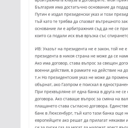
България има достатъчно основание да подаде
Путин е издал президенски указ и този прези
тъй като те трябва да спазват вътрешното зак
основание ли е арбитражния съд да не се при
които са подали иск във връзка със спирането
ИВ: Указът на президента не е закон, той не е
президента в никоя страна не може да се нам
Ако има договор, става въпрос за свещен дог
военни действия, в рамките на действие на д
т.н Но президентския указ не може да промени
обърнат, ако Газпром е поискал в едностранен
При прехвърляне от една банка в друга не се
договора. Ако ставаше въпрос за смяна на вал
плащането става съгласно договора. Единстве
банк в Люксенбург, тъй като тази банка още н
европейците ако решат да прилагат някакви 
си за руски газ да могат да наложат арест върх