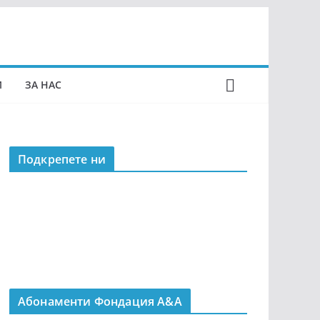
И
ЗА НАС
Подкрепeте ни
Абонаменти Фондация А&A