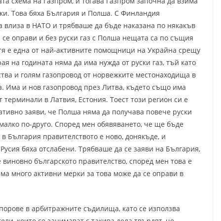
ата схема на Газпром, и тогава Газпром започна да взима
ки. Това бяха България и Полша. С Финландия
а влиза в НАТО и трябваше да бъде наказана по някакъв
се оправи и без руски газ с Полша нещата са по същия
е тя е една от най-активните помощници на Украйна срещу
рая на годината няма да има нужда от руски газ, тъй като
ства и голям газопровод от норвежките местонаходища в
. Има и нов газопровод през Литва, където също има
т терминали в Латвия, Естония. Тоест този регион си е
ративно заяви, че Полша няма да получава повече руски
 малко по-друго. Според мен обявяването, че ще бъде
е в България правителството е ново, донякъде, и
Русия бяха отслабени. Трябваше да се заяви на България,
 е виновно българското правителство, според мен това е
ма много активни мерки за това може да се оправи в
спорове в арбитражните съдилища, като се използва
ли, които се занимават с такива дела твърдят, че