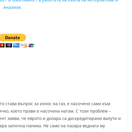
Анализи.
то става въпрос за износ на газ, е насочено само към
ичко, което прави е насочена натам. С този проблем –
ент заяви, че еврото и долара са дискредитирани валути и
зара започна паника. Не само на пазара веднага му