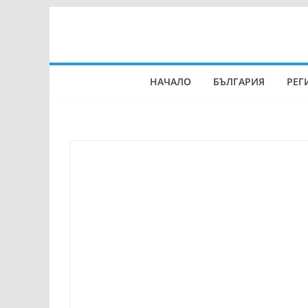
Skip
to
content
НАЧАЛО
БЪЛГАРИЯ
РЕГ