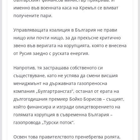
именно във военната каса на Кремъл се вливат
получените пари.
Управляващата коалиция в България не прави
нищо или почти нищо, за да прекъсне критично
звено във веригата на корупцията, която е внесена
от Русия заедно с руската енергия.
Напротив, тя застрашава собственото си
съществуване, като не успява да смени висшия
мениджмънт на държавната газопреносна
компания „Булгартрансгаз“, останал от ерата на
дългогодишния премиер Бойко Борисов – същият,
който финансира и изгради олицетворението на
голямата корупция в съвременна България –
газопровода „Турски поток“.
Освен това правителството пренебрегва ролята,