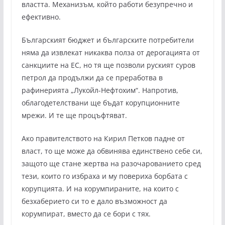
властта. Механизъм, който работи безупречно и
ефективно.
Българският бюджет и българските потребители
няма да извлекат никаква полза от дерогацията от
санкциите на ЕС, но тя ще позволи руският суров
петрол да продължи да се преработва в
рафинерията „Лукойл-Нефтохим“. Напротив,
облагодетелствани ще бъдат корупционните
мрежи. И те ще процъфтяват.
Ако правителството на Кирил Петков падне от
власт, то ще може да обвинява единствено себе си,
защото ще стане жертва на разочарованието сред
тези, които го избраха и му повериха борбата с
корупцията. И на корумпираните, на които с
безхаберието си то е дало възможност да
корумпират, вместо да се бори с тях.