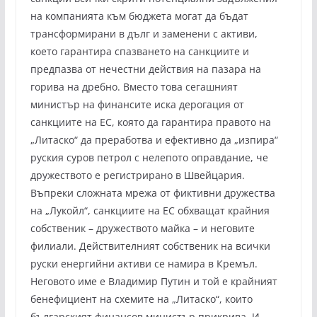
на компанията към бюджета могат да бъдат
трансформирани в дълг и заменени с активи,
което гарантира спазването на санкциите и
предпазва от нечестни действия на пазара на
горива на дребно. Вместо това сегашният
министър на финансите иска дерогация от
санкциите на ЕС, която да гарантира правото на
„Литаско“ да преработва и ефективно да „изпира“
руския суров петрол с нелепото оправдание, че
дружеството е регистрирано в Швейцария.
Въпреки сложната мрежа от фиктивни дружества
на „Лукойл“, санкциите на ЕС обхващат крайния
собственик – дружеството майка – и неговите
филиали. Действителният собственик на всички
руски енергийни активи се намира в Кремъл.
Неговото име е Владимир Путин и той е крайният
бенефициент на схемите на „Литаско“, които
българският финансов министър прикрива. И