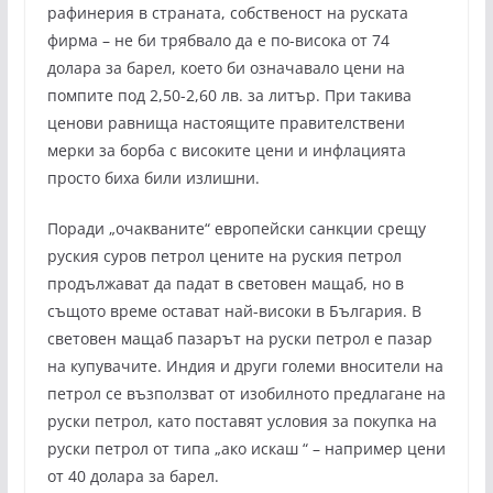
рафинерия в страната, собственост на руската
фирма – не би трябвало да е по-висока от 74
долара за барел, което би означавало цени на
помпите под 2,50-2,60 лв. за литър. При такива
ценови равнища настоящите правителствени
мерки за борба с високите цени и инфлацията
просто биха били излишни.
Поради „очакваните“ европейски санкции срещу
руския суров петрол цените на руския петрол
продължават да падат в световен мащаб, но в
същото време остават най-високи в България. В
световен мащаб пазарът на руски петрол е пазар
на купувачите. Индия и други големи вносители на
петрол се възползват от изобилното предлагане на
руски петрол, като поставят условия за покупка на
руски петрол от типа „ако искаш “ – например цени
от 40 долара за барел.