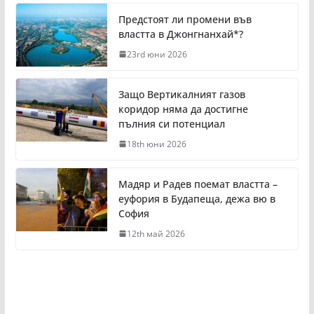
Предстоят ли промени във
властта в Джонгнанхай*?
23rd юни 2026
Защо Вертикалният газов
коридор няма да достигне
пълния си потенциал
18th юни 2026
Мадяр и Радев поемат властта –
еуфория в Будапеща, дежа вю в
София
12th май 2026