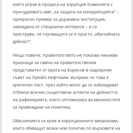
която играе в процеса на корупция Комисията с
причудливото име „за защита на конкуренцията“ –
прекрасен пример за държавна институция,
завладяна от специални интереси – и се
преструва, че случващото се е просто „обичайната
дейност“.
Нещо повече, правителството не показва никакви
признаци за смяна на правителствения
представител от ерата на Борисов в надзорния
съвет на Лукойл Нефтохим, въпреки че това е
критичен пост, чрез който могат да се наблюдават
отблизо всички съществени аспекти на дейността
на рафинерията, което оптимизира възможностите
за провеждане на политика.
Обяснението се крие в корупционните механизми,
които обхващат всеки нов политик по върховете на