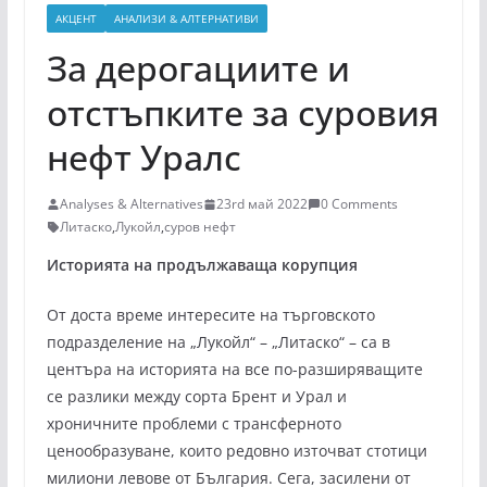
АКЦЕНТ
АНАЛИЗИ & АЛТЕРНАТИВИ
За дерогациите и
отстъпките за суровия
нефт Уралс
Analyses & Alternatives
23rd май 2022
0 Comments
Литаско
,
Лукойл
,
суров нефт
Историята на продължаваща корупция
От доста време интересите на търговското
подразделение на „Лукойл“ – „Литаско“ – са в
центъра на историята на все по-разширяващите
се разлики между сорта Брент и Урал и
хроничните проблеми с трансферното
ценообразуване, които редовно източват стотици
милиони левове от България. Сега, засилени от