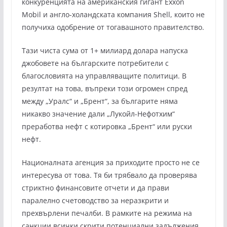
конкуренцията на американския гигант Exxon
Mobil и англо-холандската компания Shell, които не
получиха одобрение от тогавашното правителство.
Тази чиста сума от 1+ милиард долара напуска
джобовете на българските потребители с
благословията на управляващите политици. В
резултат на това, въпреки този огромен спред
между „Уралс“ и „Брент“, за българите няма
никакво значение дали „Лукойл-Нефотхим“
преработва нефт с котировка „Брент“ или руски
нефт.
Националната агенция за приходите просто не се
интересува от това. Тя би трябвало да проверява
стриктно финансовите отчети и да прави
паралелно счетоводство за неразкрити и
прехвърлени печалби. В рамките на режима на
санкции всички скрити потенциални задължения