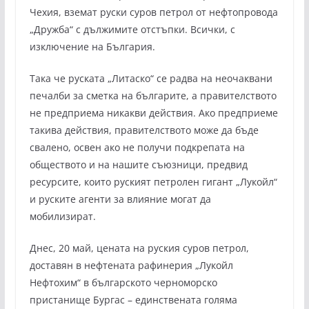
Чехия, вземат руски суров петрол от нефтопровода
„Дружба“ с дължимите отстъпки. Всички, с
изключение на България.
Така че руската „Литаско“ се радва на неочаквани
печалби за сметка на българите, а правителството
не предприема никакви действия. Ако предприеме
такива действия, правителството може да бъде
свалено, освен ако не получи подкрепата на
обществото и на нашите съюзници, предвид
ресурсите, които руският петролен гигант „Лукойл“
и руските агенти за влияние могат да
мобилизират.
Днес, 20 май, цената на руския суров петрол,
доставян в нефтената рафинерия „Лукойл
Нефтохим“ в българското черноморско
пристанище Бургас – единствената голяма