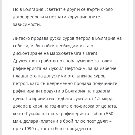
Но в България „светът“ е друг и се върти около
договорености и познати корупционните
зависимости.
Литаско продава руски суров петрол в България на
себе си, избягвайки необходимостта от
дисконтиране на маржовете Urals-Brent.
Дружеството работи по споразумение за толинг с
рафинерията на Лукойл Нефтохим, за да избегне
плащането на допустими отстъпки за суров
петрол, като същевременно продава получените
рафинирани продукти в България на пазарна
цена. По ирония на съдбата сумата от 1,2 млрд.
долара в края на годината е по-висока от цената,
която Лукойл плати за рафинерията – общо 550
млн. долара (платени в брой плюс поет дълг) –
през 1999 г., когато беше пощаден от