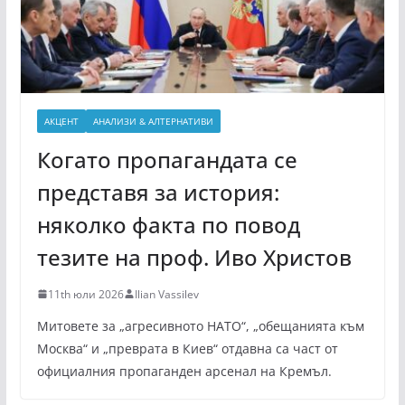
АКЦЕНТ
АНАЛИЗИ & АЛТЕРНАТИВИ
Когато пропагандата се
представя за история:
няколко факта по повод
тезите на проф. Иво Христов
11th юли 2026
Ilian Vassilev
Митовете за „агресивното НАТО“, „обещанията към
Москва“ и „преврата в Киев“ отдавна са част от
официалния пропаганден арсенал на Кремъл.