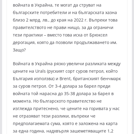
войната в Украйна, те могат да струват на
българските потребители и на българската хазна
близо 2 млрд. лв., до края на 2022 г. Въпреки това
правителството не прави нищо, за да ограничи
тези практики – вместо това иска от Брюксел
дерогация, която да позволи продължаването им.
Защо?
Войната в Украйна рязко увеличи разликата между
цените на Urals (руският сорт суров петрол, който
България използва) и Brent, британският бенчмарк
за суров петрол. От 3-4 долара за барел преди
войната той нарасна до 35-38 долара за барел в
момента. Но българското правителство не
изглежда притеснено, че цените на горивата у нас
не отразяват тези разлики, въпреки че
предполагаемата сума, която е заложена на карта
за една година, надхвърля зашеметяващите 1,2