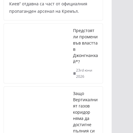
Киев“ отдавна са част от официалния
пропаганден арсенал на Кремъл.
Предстоят
ли промени
във властта
в
Джонгнанха
й*?
23rd юни
2026
Защо
Вертикални
ят газов
коридор
няма да
достигне
пълния си