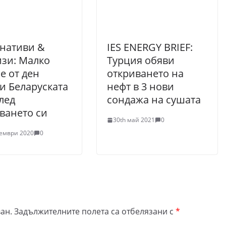
нативи &
IES ENERGY BRIEF:
зи: Малко
Турция обяви
е от ден
откриването на
и Беларуската
нефт в 3 нови
лед
сондажа на сушата
ването си
30th май 2021
0
оември 2020
0
ан.
Задължителните полета са отбелязани с
*