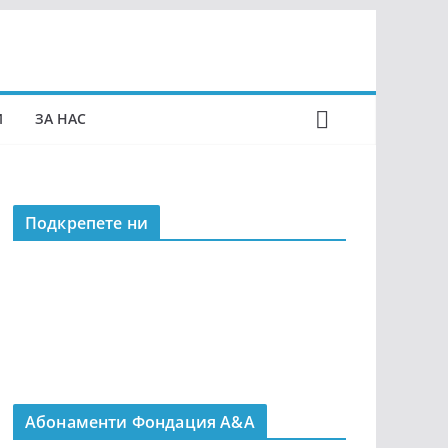
И
ЗА НАС
Подкрепeте ни
Абонаменти Фондация А&A