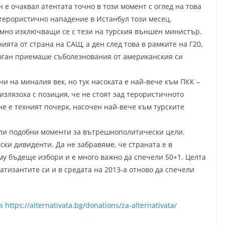
н е очаквал атентата точно в този момент с оглед на това
 терористично нападение в Истанбул този месец.
имно изключващи се с тези на турския външен министър.
ята от страна на САЩ, а ден след това в рамките на Г20,
рдоган приемаше съболезнования от американския си
ни на миналия век, но тук насоката е най-вече към ПКК –
излязоха с позиция, че не стоят зад терористичното
не е техният почерк, насочен най-вече към турските
али подобни моменти за вътрешнополитически цели.
ски дивиденти. Да не забравяме, че страната е в
у бъдеще избори и е много важно да спечели 50+1. Целта
атизантите си и в средата на 2013-а отново да спечели
на
https://alternativata.bg/donations/za-alternativata/