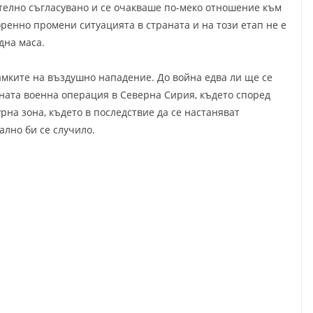
телно съгласувано и се очакваше по-меко отношение към
ренно промени ситуацията в страната и на този етап не е
дна маса.
рамките на въздушно нападение. До война едва ли ще се
дната военна операция в Северна Сирия, където според
рна зона, където в последствие да се настаняват
ално би се случило.