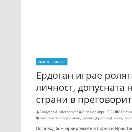
АКЦЕНТ
СВЕТЪТ
Ердоган играе роля
личност, допусната н
страни в преговорит
Analyses & Alternatives
21st ноември 2022
0 Comm
Алтернативата
,
бомбандировки
,
Ердоган
,
Сирия
,
Тайф
По повод бомбардировките в Сирия и Ирак Та