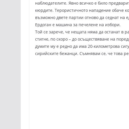
наблюдателите. Явно всичко е било предвари
кюрдите. Терористичното нападение обаче ко
възможно двете партии отново да седнат на е
Ердоган е машина за печелене на избори.
Той се зарече, че нещата няма да останат в 
стигне, по скоро – до осъществяване на поре
думите му е редно да има 20-километрова сигу
сирийските бежанци. Съмнявам се, че това ре