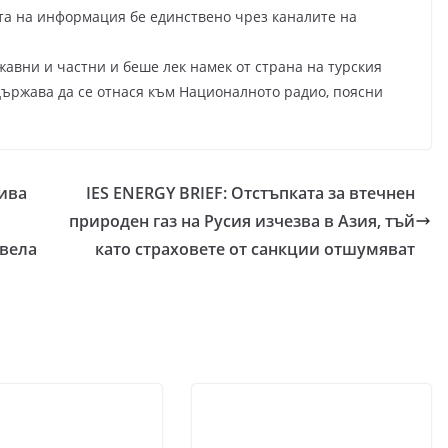
та на информация бе единствено чрез каналите на
авни и частни и беше лек намек от страна на турския
 държава да се отнася към Националното радио, поясни
бива
IES ENERGY BRIEF: Отстъпката за втечнен
природен газ на Русия изчезва в Азия, тъй
звела
като страховете от санкции отшумяват