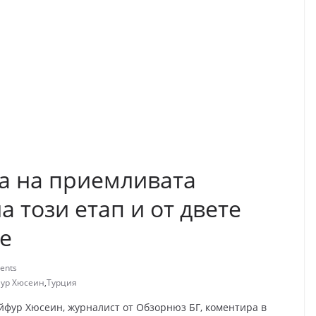
та на приемливата
а този етап и от двете
е
ents
ур Хюсеин
,
Турция
йфур Хюсеин, журналист от Обзорнюз БГ, коментира в