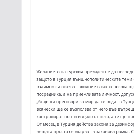
Желанието на турския президент е да посредни
защото в Турция външнополитическите теми 
взаимно си оказват влияние в каква посока щ
посредника, а на приемливата личност, допусн
„бъдещи преговори за мир да се водят в Турци
всячески ще се възползва от него във вътреш
контролират почти изцяло от него, а те ще п
От месец в Турция действа закона за дезинфо
нещата просто се вкарват в законова рамка.