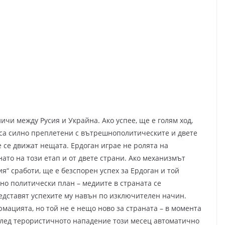
чи между Русия и Украйна. Ако успее, ще е голям ход,
са силно преплетени с вътрешнополитическите и двете
е се движат нещата. Ердоган играе не ролята на
ато на този етап и от двете страни. Ако механизмът
я“ сработи, ще е безспорен успех за Ердоган и той
но политически план – медиите в страната се
редставят успехите му навън по изключителен начин.
рмацията, но той не е нещо ново за страната – в момента
 След терористичното нападение този месец автоматично