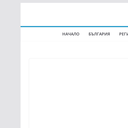
Skip
to
content
НАЧАЛО
БЪЛГАРИЯ
РЕГ