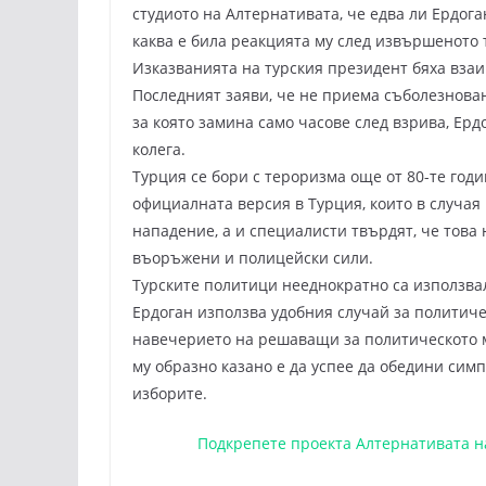
студиото на Алтернативата, че едва ли Ердога
каква е била реакцията му след извършеното
Изказванията на турския президент бяха вза
Последният заяви, че не приема съболезновани
за която замина само часове след взрива, Е
колега.
Турция се бори с тероризма още от 80-те годи
официалната версия в Турция, които в случая 
нападение, а и специалисти твърдят, че това 
въоръжени и полицейски сили.
Турските политици нееднократно са използв
Ердоган използва удобния случай за политиче
навечерието на решаващи за политическото м
му образно казано е да успее да обедини симп
изборите.
Подкрепете проекта Алтернативата 