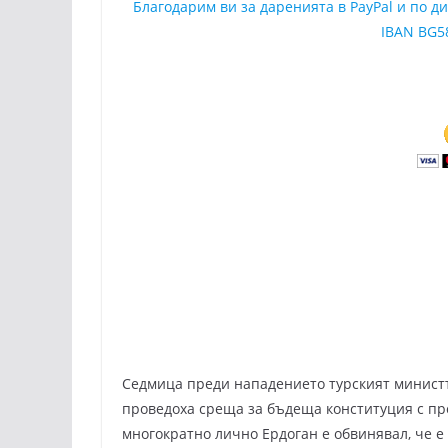
Благодарим ви за даренията в PayPal и по 
IBAN BG5
Седмица преди нападението турският минист
проведоха среща за бъдеща конституция с пр
многократно лично Ердоган е обвинявал, че е