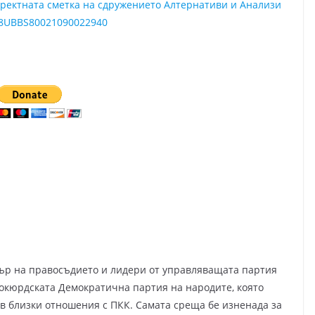
директната сметка на сдружението Алтернативи и Анализи
8UBBS80021090022940
ър на правосъдието и лидери от управляващата партия
окюрдската Демократична партия на народите, която
 в близки отношения с ПКК. Самата среща бе изненада за