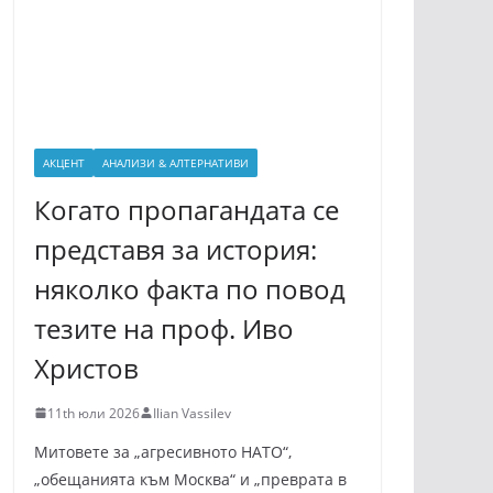
АКЦЕНТ
АНАЛИЗИ & АЛТЕРНАТИВИ
Когато пропагандата се
представя за история:
няколко факта по повод
тезите на проф. Иво
Христов
11th юли 2026
Ilian Vassilev
Митовете за „агресивното НАТО“,
„обещанията към Москва“ и „преврата в