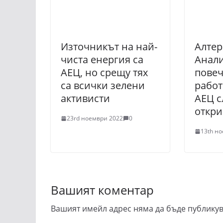
Източникът на най-
Алтер
чиста енергия са
Анали
АЕЦ, но срещу тях
повеч
са всички зелени
работ
активисти
АЕЦ с
откри
23rd ноември 2022
0
13th н
Вашият коментар
Вашият имейл адрес няма да бъде публикув