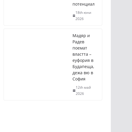
потенциал
18th юни
2026
Мадяр и
Радев
поемат
властта –
еуфория в
Будапеща,
дежа вю в
София
12th май
2026