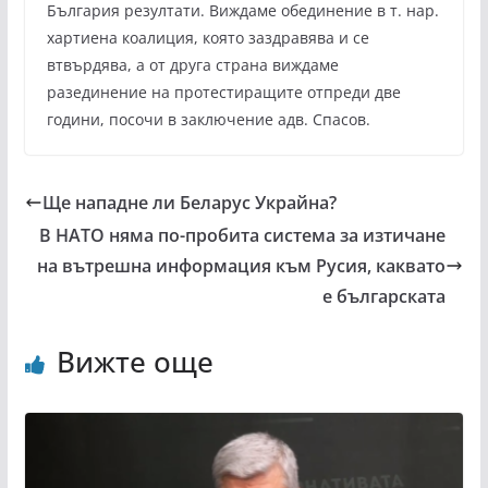
България резултати. Виждаме обединение в т. нар.
хартиена коалиция, която заздравява и се
втвърдява, а от друга страна виждаме
разединение на протестиращите отпреди две
години, посочи в заключение адв. Спасов.
Ще нападне ли Беларус Украйна?
В НАТО няма по-пробита система за изтичане
на вътрешна информация към Русия, каквато
е българската
Вижте още