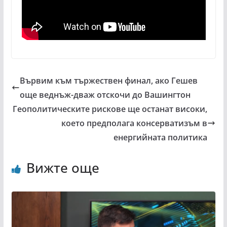
Вървим към тържествен финал, ако Гешев
още веднъж-дваж отскочи до Вашингтон
Геополитическите рискове ще останат високи,
което предполага консерватизъм в
енергийната политика
Вижте още