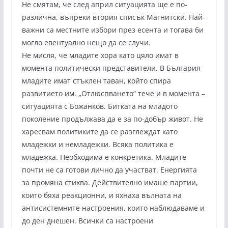
Не смятам, че след април ситуацията ще е по-
различна, въпреки втория списък Магнитски. Най-
важни са местните избори през есента и тогава би
могло евентуално нещо да се случи.
Не мисля, че младите хора като цяло имат в
момента политически представители. В България
младите имат стъклен таван, който спира
развитието им. „Отлюспването“ тече и в момента –
ситуацията с Божанков. Битката на младото
поколение продължава да е за по-добър живот. Не
харесвам политиките да се разглеждат като
младежки и немладежки. Всяка политика е
младежка. Необходима е конкретика. Младите
почти не са готови лично да участват. Енергията
за промяна стихва. Действително имаше партии,
които бяха реакционни, и яхнаха вълната на
антисистемните настроения, които наблюдаваме и
до ден днешен. Всички са настроени