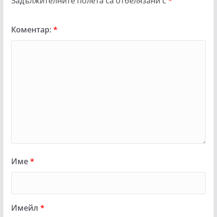
Задължителните полета са отбелязани с
*
Коментар:
*
Име
*
Имейл
*