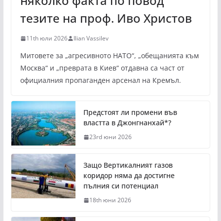
няколко факта по повод
тезите на проф. Иво Христов
11th юли 2026
Ilian Vassilev
Митовете за „агресивното НАТО“, „обещанията към
Москва“ и „преврата в Киев“ отдавна са част от
официалния пропаганден арсенал на Кремъл.
Предстоят ли промени във
властта в Джонгнанхай*?
23rd юни 2026
Защо Вертикалният газов
коридор няма да достигне
пълния си потенциал
18th юни 2026