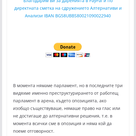
Благодарим ви за даренията в PayPal и по
директната сметка на сдружението Алтернативи и
Анализи IBAN BG58UBBS80021090022940
В момента нямаме парламент, но в последните три
видяхме именно преструктурирането от работещ
парламент в арена, където опозицията, ако
изобщо съществуваше, нямаше право на глас или
не достигаше до алтернативни решения, т.е. в
момента всички сме в опозиция и няма кой да
поеме отговорност.