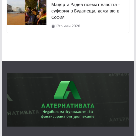
Мадяр и Радев поемат властта –
еуфория в Будапеща, дежа вю в
София
12th май 2026