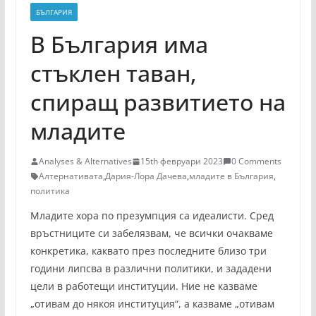
БЪЛГАРИЯ
В България има
стъклен таван,
спиращ развитието на
младите
Analyses & Alternatives
15th февруари 2023
0 Comments
Алтернативата
,
Дария-Лора Дачева
,
младите в България
,
политика
Младите хора по презумпция са идеалисти. Сред
връстниците си забелязвам, че всички очакваме
конкретика, каквато през последните близо три
години липсва в различни политики, и зададени
цели в работещи институции. Ние не казваме
„отивам до някоя институция“, а казваме „отивам