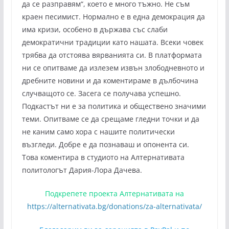
да се разправям“, което е много тъжно. Не съм
краен песимист. Нормално е в една демокрация да
има кризи, особено в държава със слаби
демократични традиции като нашата. Всеки човек
трябва да отстоява вярванията си. В платформата
ни се опитваме да излезем извън злободневното и
дребните новини и да коментираме в дълбочина
случващото се. Засега се получава успешно.
Подкастът ни е за политика и обществено значими
теми. Опитваме се да срещаме гледни точки и да
не каним само хора с нашите политически
възгледи. Добре е да познаваш и опонента си.
Това коментира в студиото на Алтернативата
политологът Дария-Лора Дачева.
Подкрепете проекта Алтернативата на
https://alternativata.bg/donations/za-alternativata/