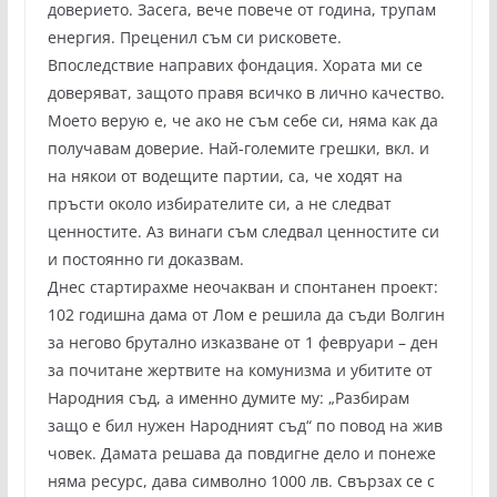
доверието. Засега, вече повече от година, трупам
енергия. Преценил съм си рисковете.
Впоследствие направих фондация. Хората ми се
доверяват, защото правя всичко в лично качество.
Моето верую е, че ако не съм себе си, няма как да
получавам доверие. Най-големите грешки, вкл. и
на някои от водещите партии, са, че ходят на
пръсти около избирателите си, а не следват
ценностите. Аз винаги съм следвал ценностите си
и постоянно ги доказвам.
Днес стартирахме неочакван и спонтанен проект:
102 годишна дама от Лом е решила да съди Волгин
за негово брутално изказване от 1 февруари – ден
за почитане жертвите на комунизма и убитите от
Народния съд, а именно думите му: „Разбирам
защо е бил нужен Народният съд“ по повод на жив
човек. Дамата решава да повдигне дело и понеже
няма ресурс, дава символно 1000 лв. Свързах се с