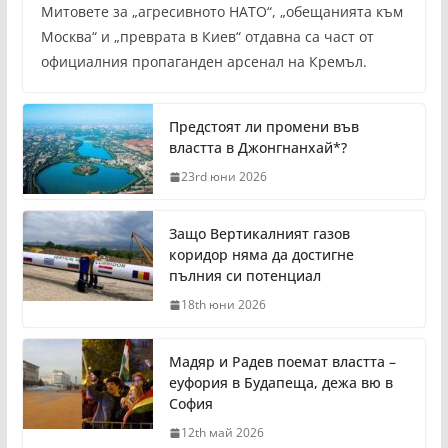
Митовете за „агресивното НАТО“, „обещанията към
Москва“ и „преврата в Киев“ отдавна са част от
официалния пропаганден арсенал на Кремъл.
Предстоят ли промени във
властта в Джонгнанхай*?
23rd юни 2026
Защо Вертикалният газов
коридор няма да достигне
пълния си потенциал
18th юни 2026
Мадяр и Радев поемат властта –
еуфория в Будапеща, дежа вю в
София
12th май 2026