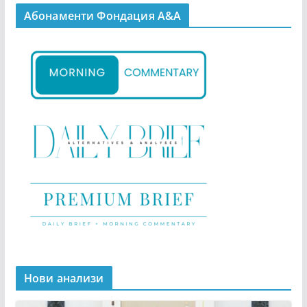
Абонаменти Фондация А&A
Нови анализи