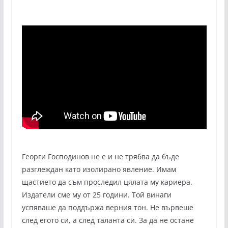
Георги Господинов не е и не трябва да бъде
разглеждан като изолирано явление. Имам
щастието да съм проследил цялата му кариера.
Издатели сме му от 25 години. Той винаги
успяваше да поддържа верния тон. Не вървеше
след егото си, а след таланта си. За да не остане