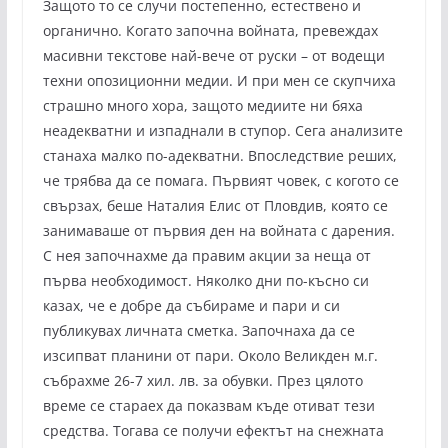
Защото то се случи постепенно, естествено и
органично. Когато започна войната, превеждах
масивни текстове най-вече от руски – от водещи
техни опозиционни медии. И при мен се скупчиха
страшно много хора, защото медиите ни бяха
неадекватни и изпаднали в ступор. Сега анализите
станаха малко по-адекватни. Впоследствие реших,
че трябва да се помага. Първият човек, с когото се
свързах, беше Наталия Елис от Пловдив, която се
занимаваше от първия ден на войната с дарения.
С нея започнахме да правим акции за неща от
първа необходимост. Няколко дни по-късно си
казах, че е добре да събираме и пари и си
публикувах личната сметка. Започнаха да се
изсипват планини от пари. Около Великден м.г.
събрахме 26-7 хил. лв. за обувки. През цялото
време се стараех да показвам къде отиват тези
средства. Тогава се получи ефектът на снежната