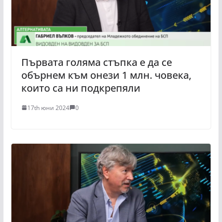
Първата голяма стъпка е да се
обърнем към онези 1 млн. човека,
които са ни подкрепяли
17th юни 2024
0