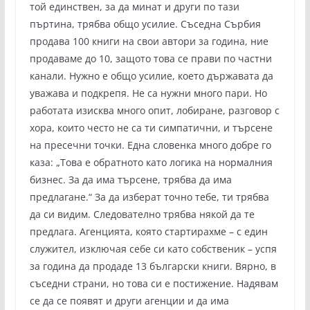
той единствен, за да минат и други по тази
пъртина, трябва общо усилие. Съседна Сърбия
продава 100 книги на свои автори за година, ние
продаваме до 10, защото това се прави по частни
канали. Нужно е общо усилие, което държавата да
уважава и подкрепя. Не са нужни много пари. Но
работата изисква много опит, лобиране, разговор с
хора, които често не са ти симпатични, и търсене
на пресечни точки. Една словенка много добре го
каза: „Това е обратното като логика на нормалния
бизнес. За да има търсене, трябва да има
предлагане.“ За да изберат точно тебе, ти трябва
да си видим. Следователно трябва някой да те
предлага. Агенцията, която стартирахме – с един
служител, изключая себе си като собственик – успя
за година да продаде 13 български книги. Вярно, в
съседни страни, но това си е постижение. Надявам
се да се появят и други агенции и да има