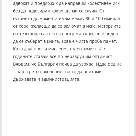
адвокат и предложих да направим колективен иск
без да подозирам какво ще ми се случи. От
сутринта до момента имам между 80 и 100 имейла
от хора, желаещи да се включат в иска. Историите
на тези хора са толкова потресаващи, че е редно
да се съберат в книга. Това е чиста проба памет.
Като даденост и мислене съм оптимист. И с
годините ставам все по-неразрушим оптимист.
Вярвам, че България почва да узрява. Идва ред на
т.нар. трето поколение, което да опитоми
държавата и администрацията.