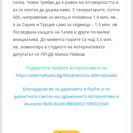
топка. Човек трябва да е равен на отговорността и
аз се опитах да държа ниво. С генераторите, почти
500, направихме за месец и половина 1,4 млн. лв.,
а за Сирия и Турция само за седмица – 1,3 млн. лв.
Последваха къщата на Талев и други по-малки
инициатива. До момента парите са над 3,5 млн.
лв., коментира в студиото на Алтернативата
депутатът от ПП-ДБ Манол Пейков.
Подкрепете проекта Алтернативата на
https://alternativata.bg/donations/za-alternativata/
Благодарим ви за даренията в PayPal и по
директната сметка на сдружението Алтернативи и
Анализи IBAN BG58UBBS80021090022940