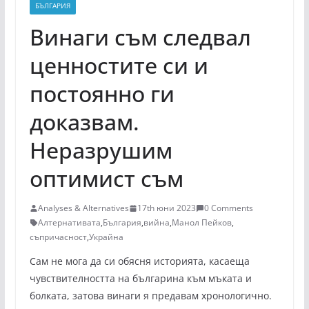
БЪЛГАРИЯ
Винаги съм следвал
ценностите си и
постоянно ги
доказвам.
Неразрушим
оптимист съм
Analyses & Alternatives
17th юни 2023
0 Comments
Алтернативата
,
България
,
вийна
,
Манол Пейков
,
съпричасност
,
Украйна
Сам не мога да си обясня историята, касаеща
чувствителността на българина към мъката и
болката, затова винаги я предавам хронологично.