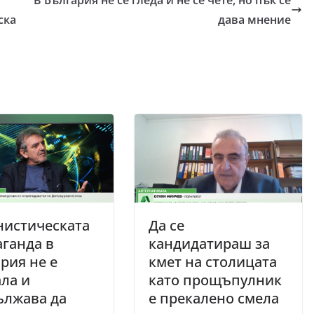
В България не се гледа и не се чете, но пък се
ска
дава мнение
нистическата
Да се
ганда в
кандидатираш за
рия не е
кмет на столицата
ла и
като прощъпулник
ължава да
е прекалено смела