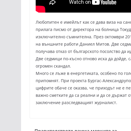
Любопитен е имейлът как се дава виза на сан
прилага писмо от директора на болница Токуд
изключително съмнителна. През октомври 201
на външните работи Даниел Митов. Две седм
получава отказ от българското посолство да 
Две седмици по-късно отново иска да дойде, с
огромен скандал.
Много се лъже в енергетиката, особено по гол
припомнят. При проекта Бургас-Александрупо
цифрите обаче се оказва, че приходът не е п
важно сметките да са реални и да се държат 
заключение разследващият журналист.