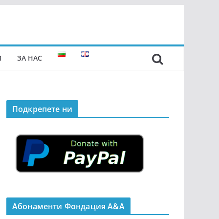
И
ЗА НАС
Подкрепeте ни
Абонаменти Фондация А&A