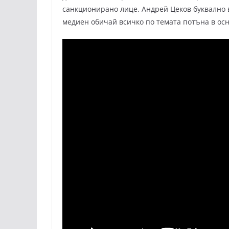
санкционирано лице. Андрей Цеков буквално 
медиен обичай всичко по темата потъна в ос