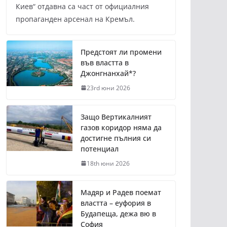
Киев“ отдавна са част от официалния
пропаганден арсенал на Кремъл.
Предстоят ли промени
във властта в
Джонгнанхай*?
23rd юни 2026
Защо Вертикалният
газов коридор няма да
достигне пълния си
потенциал
18th юни 2026
Мадяр и Радев поемат
властта – еуфория в
Будапеща, дежа вю в
София