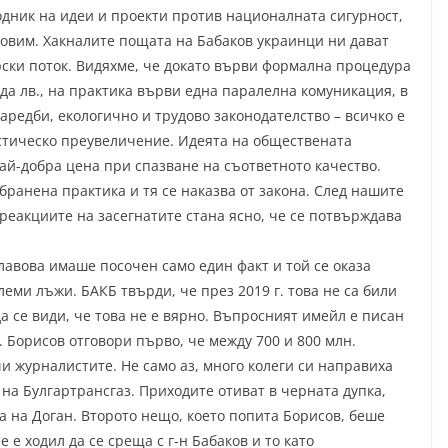
дник на идеи и проекти против националната сигурност,
ровим. Хакналите пощата на Бабаков украинци ни дават
рски поток. Видяхме, че докато върви формална процедура
да лв., на практика върви една паралелна комуникация, в
аредби, екологично и трудово законодателство – всичко е
истическо преувеличение. Идеята на обществената
ай-добра цена при спазване на съответното качество.
бранена практика и тя се наказва от закона. След нашите
реакциите на засегнатите стана ясно, че се потвърждава
авова имаше посочен само един факт и той се оказа
еми лъжи. БАКБ твърди, че през 2019 г. това не са били
а се види, че това не е вярно. Въпросният имейл е писан
 Борисов отговори първо, че между 700 и 800 млн.
и журналистите. Не само аз, много колеги си направиха
 на Булгартрансгаз. Приходите отиват в черната дупка,
а на Доган. Второто нещо, което попита Борисов, беше
е ходил да се среща с г-н Бабаков и то като