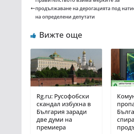
Правителството взима мерките за
продължаване на дерогацията под нати
на определени депутати
Вижте още
Rg.ru: Русофобски
Кому
скандал избухна в
пропа
България заради
Бълга
две думи на
спира
премиера
прод