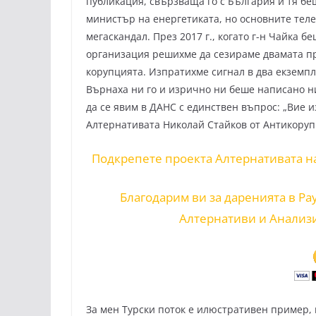
публикация, свързваща го с България и тя беш
министър на енергетиката, но основните тел
мегаскандал. През 2017 г., когато г-н Чайка 
организация решихме да сезираме двамата пр
корупцията. Изпратихме сигнал в два екземпля
Върнаха ни го и изрично ни беше написано н
да се явим в ДАНС с единствен въпрос: „Вие и
Алтернативата Николай Стайков от Антикору
Подкрепете проекта Алтернативата н
Благодарим ви за даренията в Pa
Алтернативи и Анализ
За мен Турски поток е илюстративен пример, 