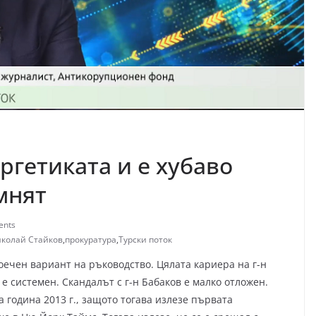
ргетиката и е хубаво
мнят
ents
колай Стайков
,
прокуратура
,
Турски поток
ечен вариант на ръководство. Цялата кариера на г-н
е системен. Скандалът с г-н Бабаков е малко отложен.
 година 2013 г., защото тогава излезе първата