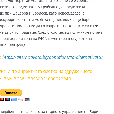
е в Ню Йорк Таймс. Тогава излезе, че се е срещал с
евизии го подминаха. А трябваше да предизвика
беше при Цацаров и Борисов, като новосъздадена
окурори, които тъкмо бяха подписали, че ще борят
ра и ги помолихме да го изпратят на колегите си в РФ.
ие да си го пращаме. След около месец получихме покана
зпратихте ли това на РФ?“, коментира в студиото на
пционния фонд.
а
https://alternativata.bg/donations/za-alternativata/
yPal и по директната сметка на сдружението
и IBAN BG58UBBS80021090022940
подобен на това, което за първото управление на Борисов