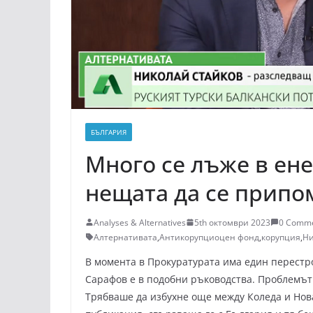
БЪЛГАРИЯ
Много се лъже в ене
нещата да се припо
Analyses & Alternatives
5th октомври 2023
0 Comm
Алтернативата
,
Антикорупциоцен фонд
,
корупция
,
Ни
В момента в Прокуратурата има един перестро
Сарафов е в подобни ръководства. Проблемът 
Трябваше да избухне още между Коледа и Нова