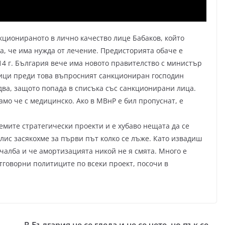
кционираното в лично качество лице Бабаков, който
а, че има нужда от лечение. Предисторията обаче е
4 г. България вече има новото правителство с министър
ици преди това въпросният санкциониран господин
идва, защото попада в списъка със санкционирани лица.
амо че с медицинско. Ако в МВнР е бил пропуснат, е
емите стратегически проекти и е хубаво нещата да се
лис засякохме за първи път колко се лъже. Като извадиш
ечалба и че амортизацията никой не я смята. Много е
отговорни политиците по всеки проект, посочи в