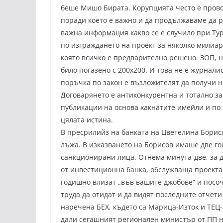
беше Мишо Бирата. Корупцията често е прово
поради което е важно и да продължаваме да 
важна информация какво се е случило при Ту
по изграждането на проект за няколко милиар
която всичко е предварително решено. ЗОП, н
било погазено с 200х200. И това не е журнал
поръчка по закон е възложителят да получи н
Договарянето е антиконкурентна и тотално за
публикации на основа хакнатите имейли и по 
цялата истина.
В пресрилийз на банката на Цветелина Борисл
лъжа. В изказването на Борисов имаше две гол
санкционирани лица. Отнема минута-две, за д
от инвестиционна банка, обслужваща проекта.
годишно влизат „във вашите джобове“ и посоч
труда да отидат и да видят последните отчети
наречена БЕХ, където са Марица-Изток и ТЕЦ-
дали сегашният регионален министър от ПП не 