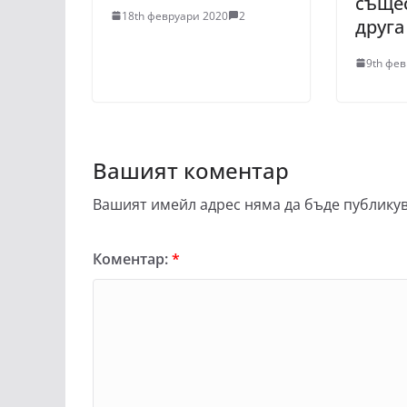
съще
18th февруари 2020
2
друга
9th фе
Вашият коментар
Вашият имейл адрес няма да бъде публикув
Коментар:
*