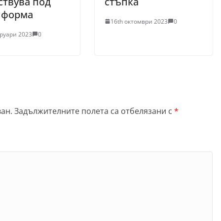
ствува под
стъпка
 форма
16th октомври 2023
0
вруари 2023
0
ан.
Задължителните полета са отбелязани с
*