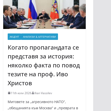
АКЦЕНТ
АНАЛИЗИ & АЛТЕРНАТИВИ
Когато пропагандата се
представя за история:
няколко факта по повод
тезите на проф. Иво
Христов
11th юли 2026
Ilian Vassilev
Митовете за „агресивното НАТО“,
„обещанията към Москва“ и „преврата в