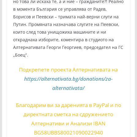
но това ли искаха те, а и ние – гражданите?! Реално
в момента България се управлява от Радев,
Борисов и Пеевски – тримата най-верни слуги на
Путин. Промяната назначава слугите на Пеевски,
които след това унищожиха машините и ни
откраднаха изборите, коментира в студиото на
Алтернативата Георги Георгиев, председател на ГС
„Боец“.
Подкрепете проекта Алтернативата на
https://alternativata.bg/donations/za-
alternativata/
Благодарим ви за даренията в PayPal и по
директната сметка на сдружението
Алтернативи и Анализи IBAN
BG58UBBS80021090022940