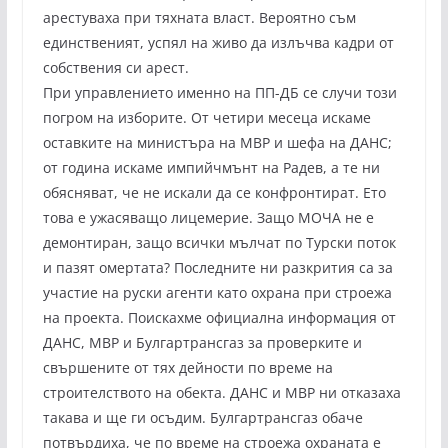
арестуваха при тяхната власт. Вероятно съм
единственият, успял на живо да излъчва кадри от
собствения си арест.
При управлението именно на ПП-ДБ се случи този
погром на изборите. От четири месеца искаме
оставките на министъра на МВР и шефа на ДАНС;
от година искаме импийчмънт на Радев, а те ни
обясняват, че не искали да се конфронтират. Ето
това е ужасяващо лицемерие. Защо МОЧА не е
демонтиран, защо всички мълчат по Турски поток
и пазят омертата? Последните ни разкрития са за
участие на руски агенти като охрана при строежа
на проекта. Поискахме официална информация от
ДАНС, МВР и Булгартрансгаз за проверките и
свършените от тях дейности по време на
строителството на обекта. ДАНС и МВР ни отказаха
такава и ще ги осъдим. Булгартрансгаз обаче
потвърдиха, че по време на строежа охраната е