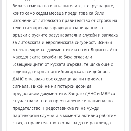
била за сметка на изпълнителите, т.е. руснаците,
които само седем месеца преди това са били
изгонени от литовското правителство от строеж на
техен газопровод заради доказани данни за
връзки с руските разузнавателни служби и заплаха
за литовската и европейската сигурност. Всички
мълчат, укриват документите и пазят Борисов. Ако
македонските служби не бяха огласили
„свещениците“ от Руската църква, те щяха още с
години да вършат антибългарската си дейност.
ДАНС отказваха със седмици да ни приемат
сигнала. Никой не ни потърси дори да
предоставим документите. Защото ДАНС и МВР са
съучаствали в това престъпление и национално
предателство. Предоставихме ги на чужди
партньорски служби и в момента активно работим
с тях, а правителството отказва да ги разглежда.