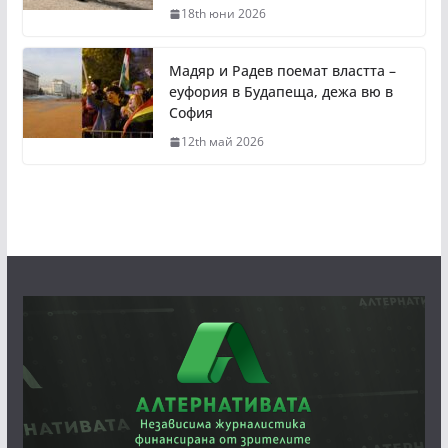
18th юни 2026
Мадяр и Радев поемат властта –
еуфория в Будапеща, дежа вю в
София
12th май 2026