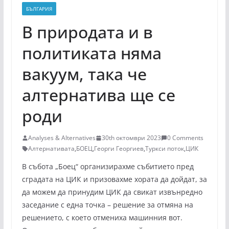
БЪЛГАРИЯ
В природата и в
политиката няма
вакуум, така че
алтернатива ще се
роди
Analyses & Alternatives
30th октомври 2023
0 Comments
Алтернативата
,
БОЕЦ
,
Георги Георгиев
,
Туркси поток
,
ЦИК
В събота „Боец“ организирахме събитието пред
сградата на ЦИК и призовахме хората да дойдат, за
да можем да принудим ЦИК да свикат извънредно
заседание с една точка – решение за отмяна на
решението, с което отмениха машинния вот.