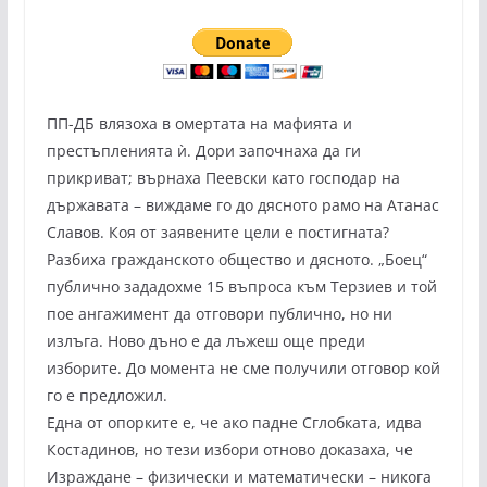
ПП-ДБ влязоха в омертата на мафията и
престъпленията ѝ. Дори започнаха да ги
прикриват; върнаха Пеевски като господар на
държавата – виждаме го до дясното рамо на Атанас
Славов. Коя от заявените цели е постигната?
Разбиха гражданското общество и дясното. „Боец“
публично зададохме 15 въпроса към Терзиев и той
пое ангажимент да отговори публично, но ни
излъга. Ново дъно е да лъжеш още преди
изборите. До момента не сме получили отговор кой
го е предложил.
Една от опорките е, че ако падне Сглобката, идва
Костадинов, но тези избори отново доказаха, че
Израждане – физически и математически – никога