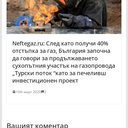
Neftegaz.ru: След като получи 40%
отстъпка за газ, България започна
да говори за продължаването
сухопътния участък на газопровода
„Турски поток “като за печеливш
инвестиционен проект
10th март 2020
2
Вашият коментар