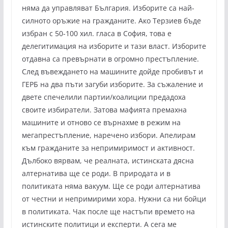
няма да управляват България. Изборите са най-
силното оръжие на гражданите. Ако Терзиев бъде
избран с 50-100 хил. гласа в София, това е
делегитимация на изборите и тази власт. Изборите
отдавна са превърнати в огромно престъпление.
След въвеждането на машините дойде пробивът и
ГЕРБ на два пъти загуби изборите. За съжаление и
двете спечелили партии/коалиции предадоха
своите избиратели. Затова мафията премахна
машините и отново се върнахме в режим на
мегапрестъпление, наречено избори. Апелирам
към гражданите за непримиримост и активност.
Дълбоко вярвам, че реалната, истинската дясна
алтернатива ще се роди. В природата и в
политиката няма вакуум. Ще се роди алтернатива
от честни и непримирими хора. Нужни са ни бойци
в политиката. Чак после ще настъпи времето на
истинските политици и експерти. А сега ме