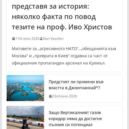
представя за история:
няколко факта по повод
тезите на проф. Иво Христов
11th юли 2026
Ilian Vassilev
Митовете за „агресивното НАТО“, „обещанията към
Москва“ и „преврата в Киев“ отдавна са част от
официалния пропаганден арсенал на Кремъл.
Предстоят ли промени във
властта в Джонгнанхай*?
23rd юни 2026
Защо Вертикалният газов
коридор няма да достигне
пълния си потенциал