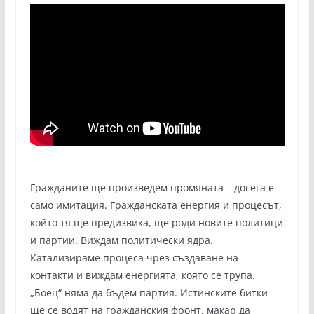
Гражданите ще произведем промяната – досега е
само имитация. Гражданската енергия и процесът,
който тя ще предизвика, ще роди новите политици
и партии. Виждам политически ядра.
Катализираме процеса чрез създаване на
контакти и виждам енергията, която се трупа.
„Боец“ няма да бъдем партия. Истинските битки
ще се водят на гражданския фронт, макар да