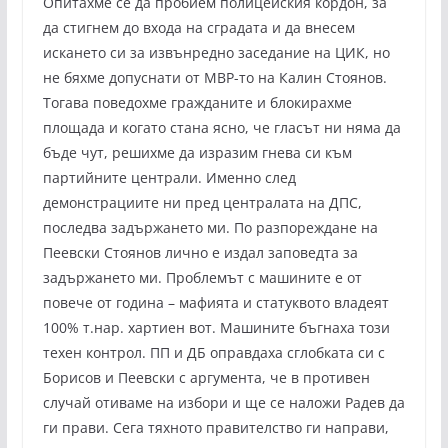
Опитахме се да пробием полицейския кордон, за
да стигнем до входа на сградата и да внесем
искането си за извънредно заседание на ЦИК, но
не бяхме допуснати от МВР-то на Калин Стоянов.
Тогава поведохме гражданите и блокирахме
площада и когато стана ясно, че гласът ни няма да
бъде чут, решихме да изразим гнева си към
партийните централи. Именно след
демонстрациите ни пред централата на ДПС,
последва задържането ми. По разпореждане на
Пеевски Стоянов лично е издал заповедта за
задържането ми. Проблемът с машините е от
повече от година – мафията и статуквото владеят
100% т.нар. хартиен вот. Машините бъгнаха този
техен контрол. ПП и ДБ оправдаха сглобката си с
Борисов и Пеевски с аргумента, че в противен
случай отиваме на избори и ще се наложи Радев да
ги прави. Сега тяхното правителство ги направи,