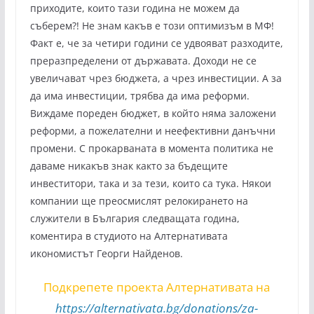
приходите, които тази година не можем да
съберем?! Не знам какъв е този оптимизъм в МФ!
Факт е, че за четири години се удвояват разходите,
преразпределени от държавата. Доходи не се
увеличават чрез бюджета, а чрез инвестиции. А за
да има инвестиции, трябва да има реформи.
Виждаме пореден бюджет, в който няма заложени
реформи, а пожелателни и неефективни данъчни
промени. С прокарваната в момента политика не
даваме никакъв знак както за бъдещите
инвеститори, така и за тези, които са тука. Някои
компании ще преосмислят релокирането на
служители в България следващата година,
коментира в студиото на Алтернативата
икономистът Георги Найденов.
Подкрепете проекта Алтернативата на
https://alternativata.bg/donations/za-