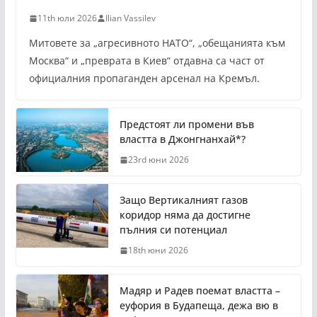
11th юли 2026
Ilian Vassilev
Митовете за „агресивното НАТО“, „обещанията към
Москва“ и „преврата в Киев“ отдавна са част от
официалния пропаганден арсенал на Кремъл.
Предстоят ли промени във
властта в Джонгнанхай*?
23rd юни 2026
Защо Вертикалният газов
коридор няма да достигне
пълния си потенциал
18th юни 2026
Мадяр и Радев поемат властта –
еуфория в Будапеща, дежа вю в