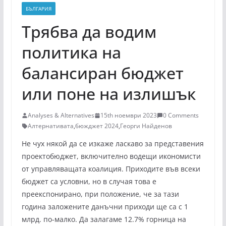
БЪЛГАРИЯ
Трябва да водим
политика на
балансиран бюджет
или поне на излишък
Analyses & Alternatives
15th ноември 2023
0 Comments
Алтернативата
,
бюжджет 2024
,
Георги Найденов
Не чух някой да се изкаже ласкаво за представения
проектобюджет, включително водещи икономисти
от управляващата коалиция. Приходите във всеки
бюджет са условни, но в случая това е
преекспонирано, при положение, че за тази
година заложените данъчни приходи ще са с 1
млрд. по-малко. Да залагаме 12.7% горница на