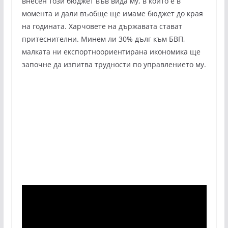
внесен този бюджет във вида му, в който е в
момента и дали въобще ще имаме бюджет до края
на годината. Харчовете на държавата стават
притеснителни. Минем ли 30% дълг към БВП,
малката ни експортноориентирана икономика ще
започне да изпитва трудности по управлението му.