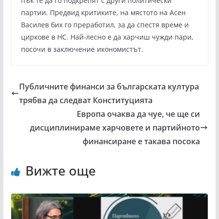
пък те да го подкрепят с други политически
партии. Предвид критиките, на мястото на Асен
Василев бих го преработил, за да спестя време и
циркове в НС. Най-лесно е да харчиш чужди пари,
посочи в заключение икономистът.
Публичните финанси за българската култура
трябва да следват Конституцията
Европа очаква да чуе, че ще си
дисциплинираме харчовете и партийното
финансиране е такава посока
Вижте още