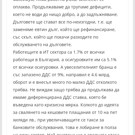
оплаква. Продължаваме да трупаме дефицити,
което не води до нищо добро, а до задлъжняване.
Дълговете ще стават все по-неизгодни, т.е. ще
заменяме евтин дълг, който ще рефинансиране,
със скъп, който ще покачи разходите по
обслужването на дълговете.
Работещите в ИТ сектора са 1.7% от всички
работещи в България, а осигуровките им са 5.1%
от всички осигуровки. А увеселителният бранш е
със запазено ДДС от 9%, направил е 4.6 млрд.
оборот и е внесъл много по-малко ДДС отколкото
трябва. Не виждам защо трябва да продължава да
имаме диференцирана ДДС ставка, която бе
въведена като кризисна мярка. Колкото до идеята
за свалянето на кешовите плащания от 10 на пет
хиляди лв., при увеличаващите се такси за
банковите обслужвания, това е лобиране в полза
на един сектор. Най-ощетена ще е средната класа.