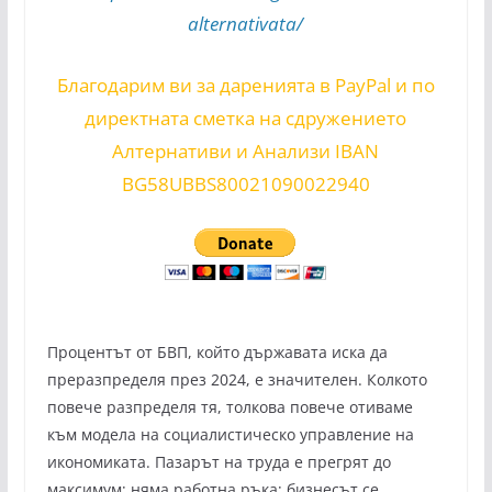
alternativata/
Благодарим ви за даренията в PayPal и по
директната сметка на сдружението
Алтернативи и Анализи IBAN
BG58UBBS80021090022940
Процентът от БВП, който държавата иска да
преразпределя през 2024, е значителен. Колкото
повече разпределя тя, толкова повече отиваме
към модела на социалистическо управление на
икономиката. Пазарът на труда е прегрят до
максимум; няма работна ръка; бизнесът се