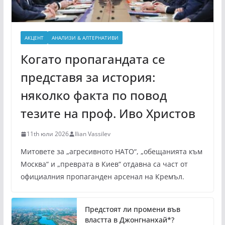
АКЦЕНТ
АНАЛИЗИ & АЛТЕРНАТИВИ
Когато пропагандата се
представя за история:
няколко факта по повод
тезите на проф. Иво Христов
11th юли 2026
Ilian Vassilev
Митовете за „агресивното НАТО“, „обещанията към
Москва“ и „преврата в Киев“ отдавна са част от
официалния пропаганден арсенал на Кремъл.
Предстоят ли промени във
властта в Джонгнанхай*?