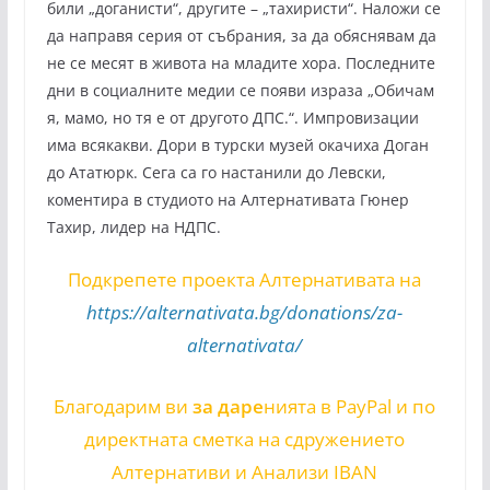
били „доганисти“, другите – „тахиристи“. Наложи се
да направя серия от събрания, за да обяснявам да
не се месят в живота на младите хора. Последните
дни в социалните медии се появи израза „Обичам
я, мамо, но тя е от другото ДПС.“. Импровизации
има всякакви. Дори в турски музей окачиха Доган
до Ататюрк. Сега са го настанили до Левски,
коментира в студиото на Алтернативата Гюнер
Тахир, лидер на НДПС.
Подкрепете проекта Алтернативата на
https://alternativata.bg/donations/za-
alternativata/
Благодарим ви
за даре
нията в PayPal и по
директната сметка на сдружението
Алтернативи и Анализи IBAN