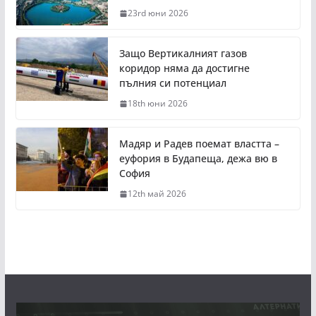
23rd юни 2026
Защо Вертикалният газов
коридор няма да достигне
пълния си потенциал
18th юни 2026
Мадяр и Радев поемат властта –
еуфория в Будапеща, дежа вю в
София
12th май 2026