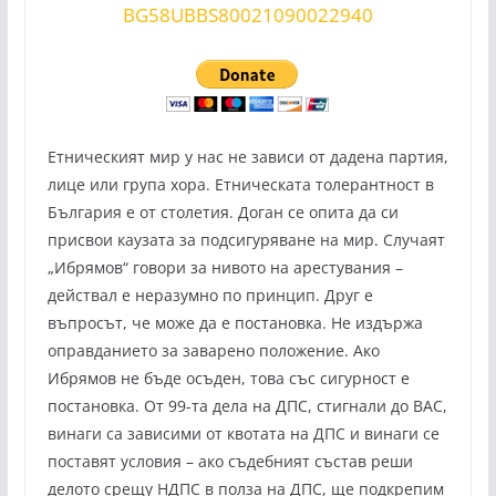
BG58UBBS80021090022940
Етническият мир у нас не зависи от дадена партия,
лице или група хора. Етническата толерантност в
България е от столетия. Доган се опита да си
присвои каузата за подсигуряване на мир. Случаят
„Ибрямов“ говори за нивото на арестувания –
действал е неразумно по принцип. Друг е
въпросът, че може да е постановка. Не издържа
оправданието за заварено положение. Ако
Ибрямов не бъде осъден, това със сигурност е
постановка. От 99-та дела на ДПС, стигнали до ВАС,
винаги са зависими от квотата на ДПС и винаги се
поставят условия – ако съдебният състав реши
делото срещу НДПС в полза на ДПС, ще подкрепим