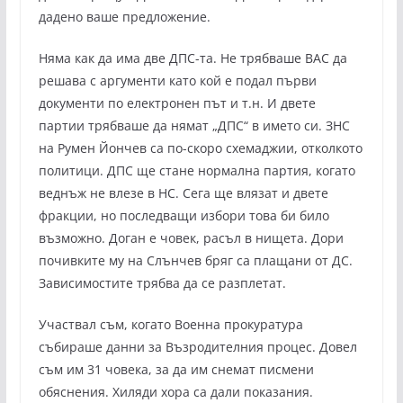
дадено ваше предложение.
Няма как да има две ДПС-та. Не трябваше ВАС да
решава с аргументи като кой е подал първи
документи по електронен път и т.н. И двете
партии трябваше да нямат „ДПС“ в името си. ЗНС
на Румен Йончев са по-скоро схемаджии, отколкото
политици. ДПС ще стане нормална партия, когато
веднъж не влезе в НС. Сега ще влязат и двете
фракции, но последващи избори това би било
възможно. Доган е човек, расъл в нищета. Дори
почивките му на Слънчев бряг са плащани от ДС.
Зависимостите трябва да се разплетат.
Участвал съм, когато Военна прокуратура
събираше данни за Възродителния процес. Довел
съм им 31 човека, за да им снемат писмени
обяснения. Хиляди хора са дали показания.