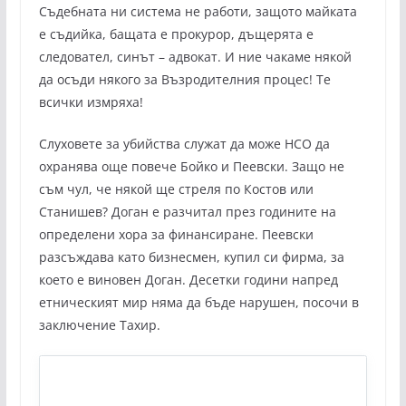
Съдебната ни система не работи, защото майката
е съдийка, бащата е прокурор, дъщерята е
следовател, синът – адвокат. И ние чакаме някой
да осъди някого за Възродителния процес! Те
всички измряха!
Слуховете за убийства служат да може НСО да
охранява още повече Бойко и Пеевски. Защо не
съм чул, че някой ще стреля по Костов или
Станишев? Доган е разчитал през годините на
определени хора за финансиране. Пеевски
разсъждава като бизнесмен, купил си фирма, за
което е виновен Доган. Десетки години напред
етническият мир няма да бъде нарушен, посочи в
заключение Тахир.