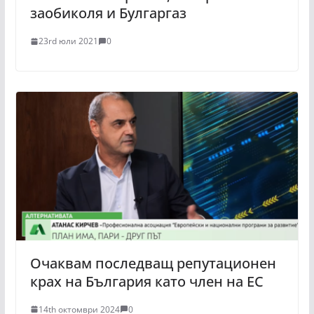
заобиколя и Булгаргаз
23rd юли 2021
0
Очаквам последващ репутационен
крах на България като член на ЕС
14th октомври 2024
0