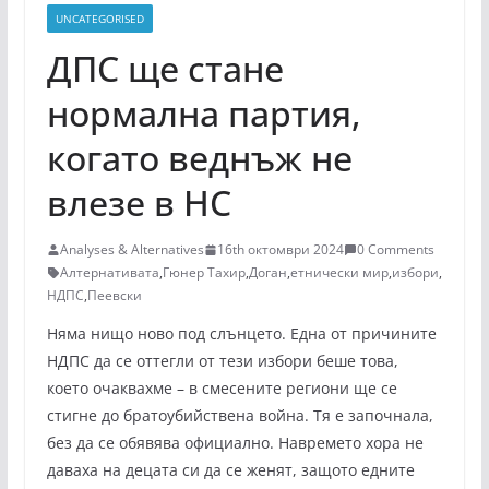
UNCATEGORISED
ДПС ще стане
нормална партия,
когато веднъж не
влезе в НС
Analyses & Alternatives
16th октомври 2024
0 Comments
Алтернативата
,
Гюнер Тахир
,
Доган
,
етнически мир
,
избори
,
НДПС
,
Пеевски
Няма нищо ново под слънцето. Една от причините
НДПС да се оттегли от тези избори беше това,
което очаквахме – в смесените региони ще се
стигне до братоубийствена война. Тя е започнала,
без да се обявява официално. Навремето хора не
даваха на децата си да се женят, защото едните