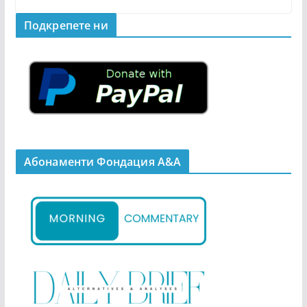
Подкрепeте ни
Абонаменти Фондация А&A