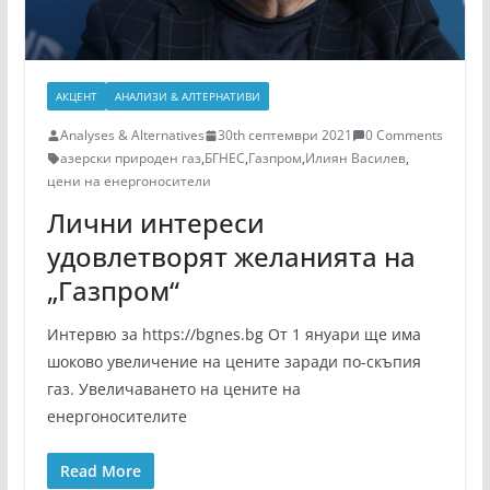
АКЦЕНТ
АНАЛИЗИ & АЛТЕРНАТИВИ
Analyses & Alternatives
30th септември 2021
0 Comments
азерски природен газ
,
БГНЕС
,
Газпром
,
Илиян Василев
,
цени на енергоносители
Лични интереси
удовлетворят желанията на
„Газпром“
Интервю за https://bgnes.bg От 1 януари ще има
шоково увеличение на цените заради по-скъпия
газ. Увеличаването на цените на
енергоносителите
Read More