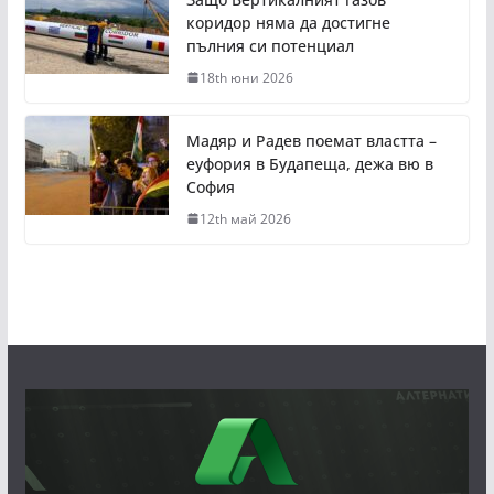
коридор няма да достигне
пълния си потенциал
18th юни 2026
Мадяр и Радев поемат властта –
еуфория в Будапеща, дежа вю в
София
12th май 2026