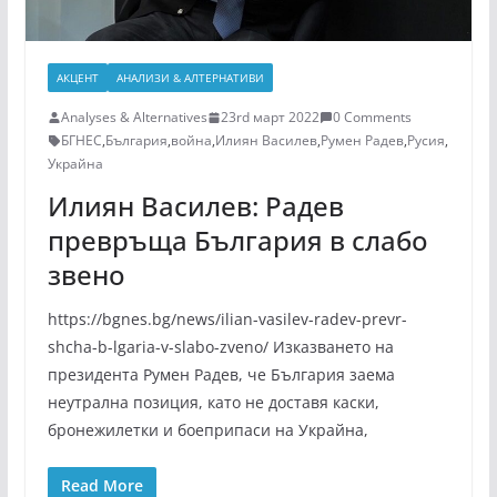
АКЦЕНТ
АНАЛИЗИ & АЛТЕРНАТИВИ
Analyses & Alternatives
23rd март 2022
0 Comments
БГНЕС
,
България
,
война
,
Илиян Василев
,
Румен Радев
,
Русия
,
Украйна
Илиян Василев: Радев
превръща България в слабо
звено
https://bgnes.bg/news/ilian-vasilev-radev-prevr-
shcha-b-lgaria-v-slabo-zveno/ Изказването на
президента Румен Радев, че България заема
неутрална позиция, като не доставя каски,
бронежилетки и боеприпаси на Украйна,
Read More