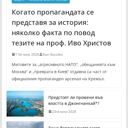
Когато пропагандата се
представя за история:
няколко факта по повод
тезите на проф. Иво Христов
11th юли 2026
Ilian Vassilev
Митовете за „агресивното НАТО“, „обещанията към
Москва“ и „преврата в Киев“ отдавна са част от
официалния пропаганден арсенал на Кремъл.
Предстоят ли промени във
властта в Джонгнанхай*?
23rd юни 2026
Защо Вертикалният газов