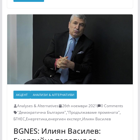
АКЦЕНТ
АНАЛИЗИ & АЛТЕРНАТИВИ
Analyses & Alternatives
26th ноември 2021
0 Comments
"Демократична България"
,
"Продължаваме промяната"
,
БГНЕС
,
Енергетика
,
енергиен експерт
,
Илиян Василев
BGNES: Илиян Василев: