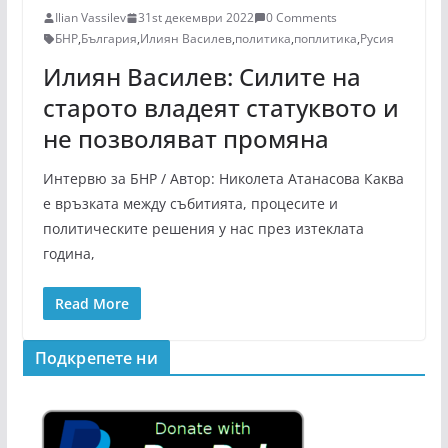
Ilian Vassilev
31st декември 2022
0 Comments
БНР
,
България
,
Илиян Василев
,
политика
,
поплитика
,
Русия
Илиян Василев: Силите на
старото владеят статуквото и
не позволяват промяна
Интервю за БНР / Автор: Николета Атанасова Каква
е връзката между събитията, процесите и
политическите решения у нас през изтеклата
година,
Read More
Подкрепeте ни