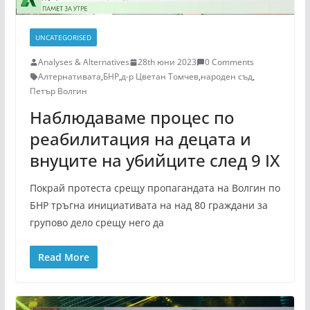
UNCATEGORISED
Analyses & Alternatives
28th юни 2023
0 Comments
Алтернативата
,
БНР
,
д-р Цветан Томчев
,
народен съд
,
Петър Волгин
Наблюдаваме процес по
реабилитация на децата и
внуците на убийците след 9 IX
Покрай протеста срещу пропагандата на Волгин по
БНР тръгна инициативата на над 80 граждани за
групово дело срещу него да
Read More