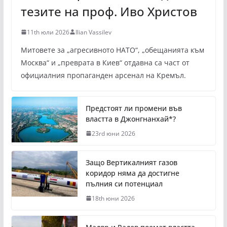
тезите на проф. Иво Христов
11th юли 2026
Ilian Vassilev
Митовете за „агресивното НАТО“, „обещанията към
Москва“ и „преврата в Киев“ отдавна са част от
официалния пропаганден арсенал на Кремъл.
Предстоят ли промени във
властта в Джонгнанхай*?
23rd юни 2026
Защо Вертикалният газов
коридор няма да достигне
пълния си потенциал
18th юни 2026