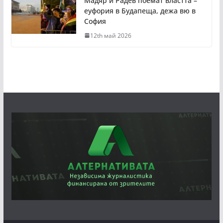
Мадяр и Радев поемат властта –
еуфория в Будапеща, дежа вю в
София
12th май 2026