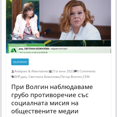
БЪЛГАРИЯ
Analyses & Alternatives
21st юни 2023
0 Comments
БНР
,
доц. Светлана Божилова
,
Петър Волгин
,
СЕМ
При Волгин наблюдаваме
грубо противоречие със
социалната мисия на
обществените медии