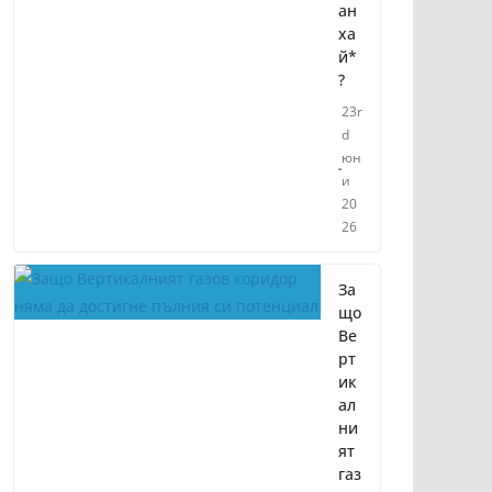
ан
ха
й*
?
23r
d
юн
и
20
26
За
що
Ве
рт
ик
ал
ни
ят
газ