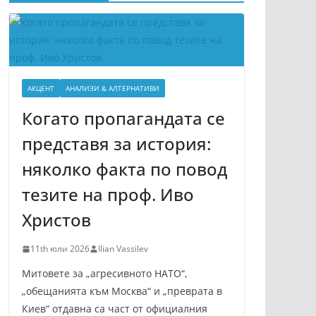
АКЦЕНТ
АНАЛИЗИ & АЛТЕРНАТИВИ
Когато пропагандата се
представя за история:
няколко факта по повод
тезите на проф. Иво
Христов
11th юли 2026
Ilian Vassilev
Митовете за „агресивното НАТО“,
„обещанията към Москва“ и „преврата в
Киев“ отдавна са част от официалния