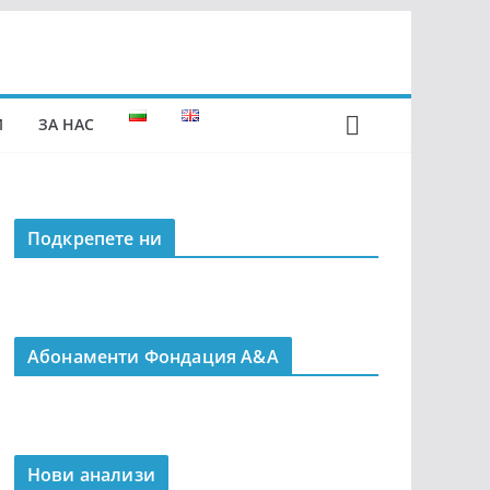
И
ЗА НАС
Подкрепeте ни
Абонаменти Фондация А&A
Нови анализи