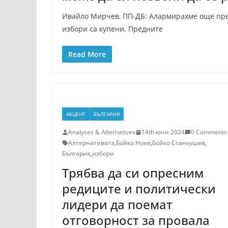
Ивайло Мирчев, ПП-ДБ: Алармирахме още преди
избори са купени. Предните
Read More
АКЦЕНТ
БЪЛГАРИЯ
Analyses & Alternatives
14th юни 2024
0 Comments
Алтернативата
,
Бойко Ноев
,
Бойко Станкушев
,
България
,
избори
Трябва да си опресним
редиците и политически
лидери да поемат
отговорност за провала