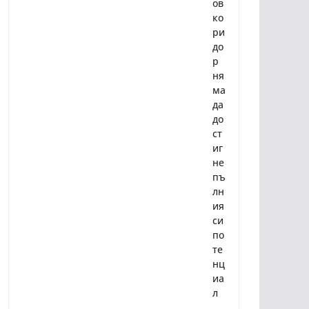
ов
ко
ри
до
р
ня
ма
да
до
ст
иг
не
пъ
лн
ия
си
по
те
нц
иа
л