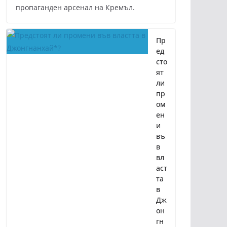
пропаганден арсенал на Кремъл.
Пр
ед
сто
ят
ли
пр
ом
ен
и
въ
в
вл
аст
та
в
Дж
он
гн