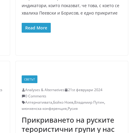
индикатори, които показват, че това, с което се
хвалиха Пеевски и Борисов, е едно прикритие
Read More
СВЕТЪТ
ts
Analyses & Alternatives
21st февруари 2024
0 Comments
Алтернативата
,
Бойко Ноев
,
Владимир Путин
,
мюнхенска конференция
,
Русия
Прикриването на руските
терористични групи у нас