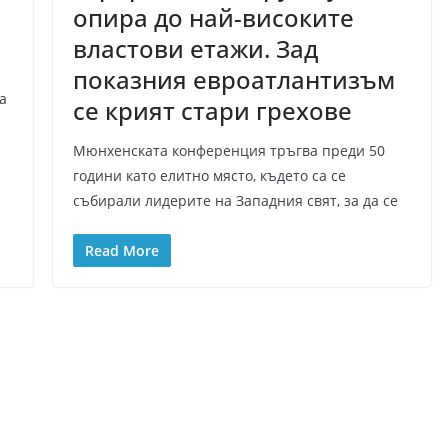
опира до най-високите
властови етажи. Зад
показния евроатлантизъм
а
се крият стари грехове
Мюнхенската конференция тръгва преди 50
години като елитно място, където са се
събирали лидерите на Западния свят, за да се
Read More