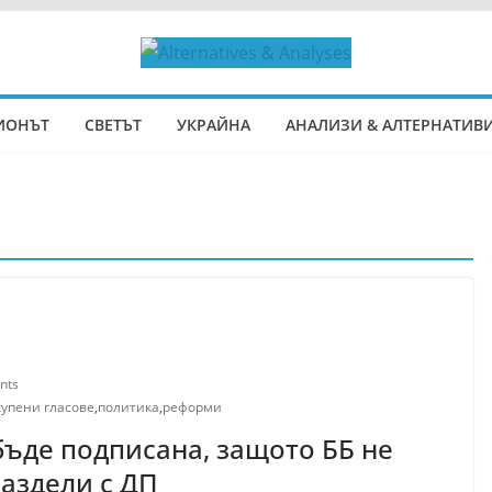
ИОНЪТ
СВЕТЪТ
УКРАЙНА
АНАЛИЗИ & АЛТЕРНАТИВ
nts
купени гласове
,
политика
,
реформи
бъде подписана, защото ББ не
раздели с ДП