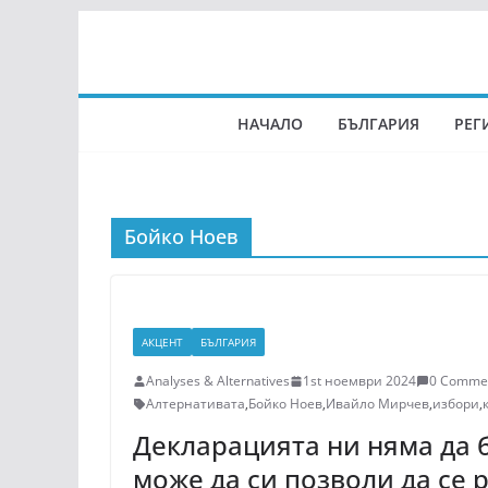
Skip
to
content
НАЧАЛО
БЪЛГАРИЯ
РЕГ
Бойко Ноев
АКЦЕНТ
БЪЛГАРИЯ
Analyses & Alternatives
1st ноември 2024
0 Comme
Алтернативата
,
Бойко Ноев
,
Ивайло Мирчев
,
избори
,
Декларацията ни няма да 
може да си позволи да се 