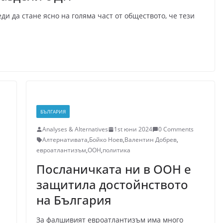
 да стане ясно на голяма част от обществото, че тези
БЪЛГАРИЯ
Analyses & Alternatives
1st юни 2024
0 Comments
Алтернативата
,
Бойко Ноев
,
Валентин Добрев
,
евроатлантизъм
,
ООН
,
политика
Посланичката ни в ООН е
защитила достойнството
на България
За фалшивият евроатлантизъм има много