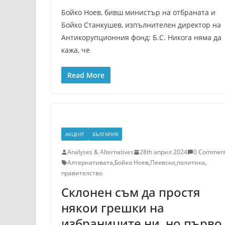
Бойко Ноев, бивш министър на отбраната и
Бойко Станкушев, изпълнителен директор на
Антикорупционния фонд: Б.С. Никога няма да
кажа, че
Read More
АКЦЕНТ
БЪЛГАРИЯ
Analyses & Alternatives
28th април 2024
0 Commen
Алтернативата
,
Бойко Ноев
,
Пеевски
,
политика
,
правителство
Склонен съм да простя
някои грешки на
избраниците ни, но първо