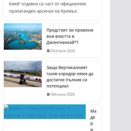
Киев“ отдавна са част от официалния
пропаганден арсенал на Кремъл.
Предстоят ли промени
във властта в
Джонгнанхай*?
23rd юни 2026
Защо Вертикалният
газов коридор няма да
достигне пълния си
потенциал
18th юни 2026
Ма
дя
р
и