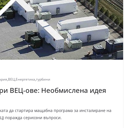
ария
,
ВЕЦ
,
Енергетика
,
турбини
ри ВЕЦ-ове: Необмислена идея
ката да стартира мащабна програма за инсталиране на
Ц) поражда сериозни въпроси.