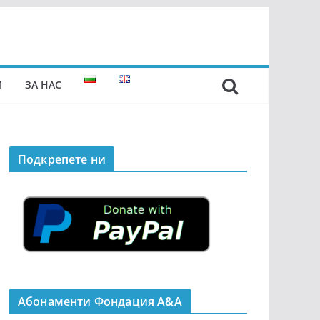
И
ЗА НАС
Подкрепeте ни
Абонаменти Фондация А&A