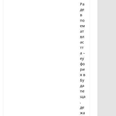
Ра
де
в
по
ем
ат
вл
ас
тт
а –
еу
фо
ри
я в
Бу
да
пе
ща
,
де
жа