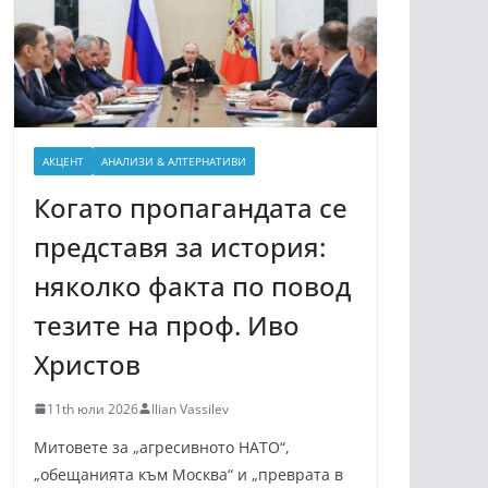
АКЦЕНТ
АНАЛИЗИ & АЛТЕРНАТИВИ
Когато пропагандата се
представя за история:
няколко факта по повод
тезите на проф. Иво
Христов
11th юли 2026
Ilian Vassilev
Митовете за „агресивното НАТО“,
„обещанията към Москва“ и „преврата в