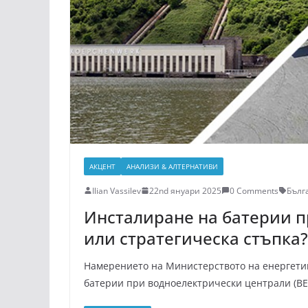
АКЦЕНТ
АНАЛИЗИ & АЛТЕРНАТИВИ
Ilian Vassilev
22nd януари 2025
0 Comments
Бълг
Инсталиране на батерии п
или стратегическа стъпка?
Намерението на Министерството на енергети
батерии при водноелектрически централи (ВЕ