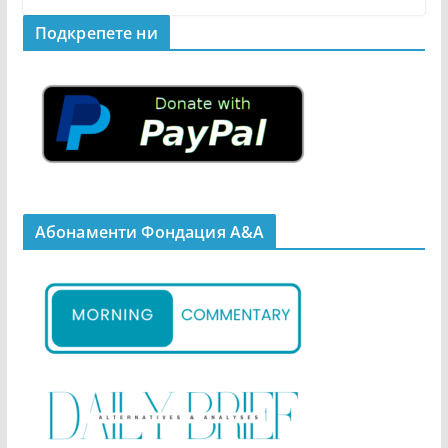
Подкрепeте ни
Абонаменти Фондация А&A