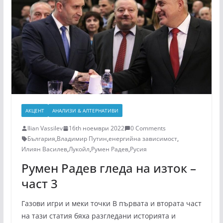
АКЦЕНТ
АНАЛИЗИ & АЛТЕРНАТИВИ
Ilian Vassilev
16th ноември 2022
0 Comments
България
,
Владимир Путин
,
енергийна зависимост
,
Илиян Василев
,
Лукойл
,
Румен Радев
,
Русия
Румен Радев гледа на изток –
част 3
Газови игри и меки точки В първата и втората част
на тази статия бяха разгледани историята и