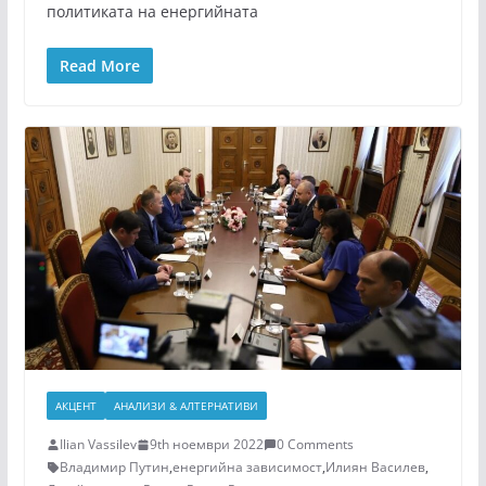
политиката на енергийната
Read More
АКЦЕНТ
АНАЛИЗИ & АЛТЕРНАТИВИ
Ilian Vassilev
9th ноември 2022
0 Comments
Владимир Путин
,
енергийна зависимост
,
Илиян Василев
,