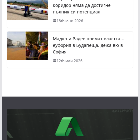
коридор няма да достигне
пълния си потенциал
18th юни 2026
Мадяр и Радев поемат властта –
еуфория в Будапеща, дежа вю в
София
12th май 2026