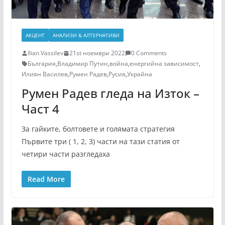
АКЦЕНТ
АНАЛИЗИ & АЛТЕРНАТИВИ
Ilian Vassilev
21st ноември 2022
0 Comments
България
,
Владимир Путин
,
война
,
енергийна зависимост
,
Илиян Василев
,
Румен Радев
,
Русия
,
Украйна
Румен Радев гледа на Изток –
Част 4
За гайките, болтовете и голямата стратегия
Първите три ( 1, 2, 3) части на тази статия от
четири части разгледаха
Read More