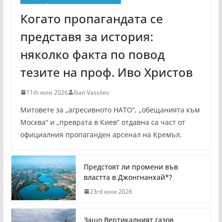
Когато пропагандата се
представя за история:
няколко факта по повод
тезите на проф. Иво Христов
11th юли 2026
Ilian Vassilev
Митовете за „агресивното НАТО“, „обещанията към
Москва“ и „преврата в Киев“ отдавна са част от
официалния пропаганден арсенал на Кремъл.
Предстоят ли промени във
властта в Джонгнанхай*?
23rd юни 2026
Защо Вертикалният газов