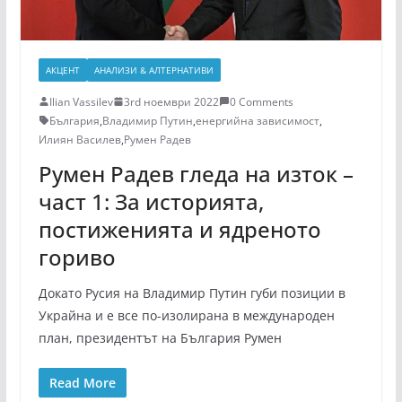
АКЦЕНТ
АНАЛИЗИ & АЛТЕРНАТИВИ
Ilian Vassilev
3rd ноември 2022
0 Comments
България
,
Владимир Путин
,
енергийна зависимост
,
Илиян Василев
,
Румен Радев
Румен Радев гледа на изток –
част 1: За историята,
постиженията и ядреното
гориво
Докато Русия на Владимир Путин губи позиции в
Украйна и е все по-изолирана в международен
план, президентът на България Румен
Read More