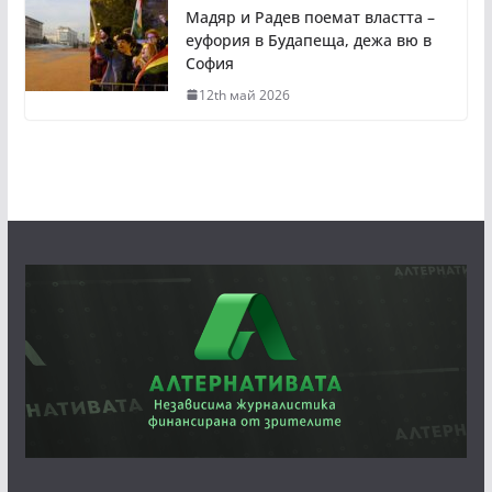
Мадяр и Радев поемат властта –
еуфория в Будапеща, дежа вю в
София
12th май 2026