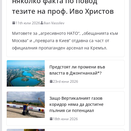
няколко факта по повод
тезите на проф. Иво Христов
11th юли 2026
Ilian Vassilev
Митовете за „агресивното НАТО“, „обещанията към
Москва“ и „преврата в Киев“ отдавна са част от
официалния пропаганден арсенал на Кремъл.
Предстоят ли промени във
властта в Джонгнанхай*?
23rd юни 2026
Защо Вертикалният газов
коридор няма да достигне
пълния си потенциал
18th юни 2026