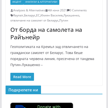
АКЦЕНТ
АНАЛИЗИ & АЛТЕРНАТИВИ
Analyses & Alternatives
4th юни 2021
0 Comments
Raynair
,
Беларус
,
ЕС
,
Илиян Василев
,
Лукашенко
,
отвличане на самолет от Беларус
,
Путин
От борда на самолета на
Райънейр
Геополитиката на Кремъл зад отвличането на
граждански самолет от Беларус. Това беше
поредната червена линия, пресечена от тандема
Путин-Лукашенко –
Read More
Подкрепeте ни