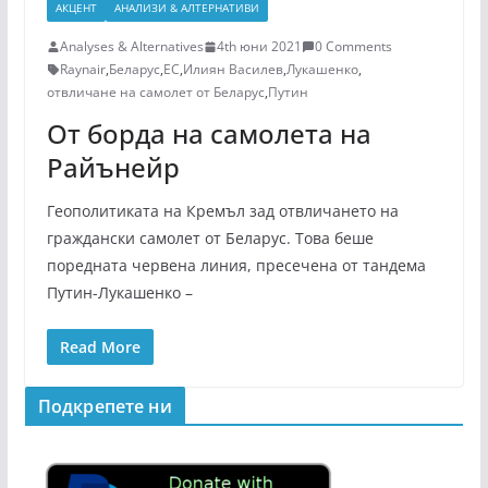
АКЦЕНТ
АНАЛИЗИ & АЛТЕРНАТИВИ
Analyses & Alternatives
4th юни 2021
0 Comments
Raynair
,
Беларус
,
ЕС
,
Илиян Василев
,
Лукашенко
,
отвличане на самолет от Беларус
,
Путин
От борда на самолета на
Райънейр
Геополитиката на Кремъл зад отвличането на
граждански самолет от Беларус. Това беше
поредната червена линия, пресечена от тандема
Путин-Лукашенко –
Read More
Подкрепeте ни