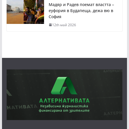
Мадяр и Радев поемат властта –
еуфория в Будапеща, дежа вю в
София
12th май 2026