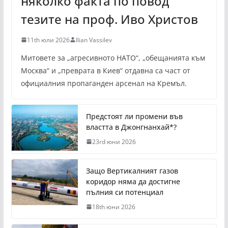
няколко факта по повод
тезите на проф. Иво Христов
11th юли 2026
Ilian Vassilev
Митовете за „агресивното НАТО“, „обещанията към
Москва“ и „преврата в Киев“ отдавна са част от
официалния пропаганден арсенал на Кремъл.
Предстоят ли промени във
властта в Джонгнанхай*?
23rd юни 2026
Защо Вертикалният газов
коридор няма да достигне
пълния си потенциал
18th юни 2026