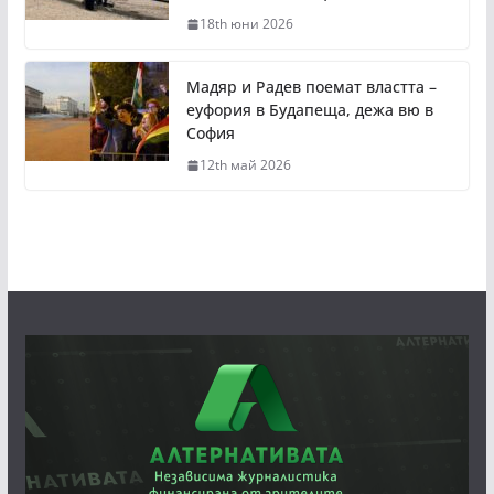
18th юни 2026
Мадяр и Радев поемат властта –
еуфория в Будапеща, дежа вю в
София
12th май 2026