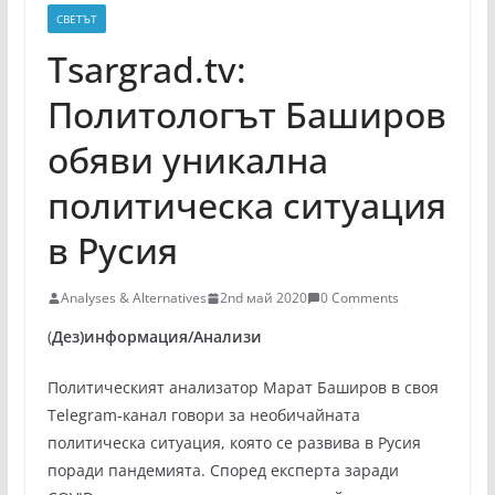
СВЕТЪТ
Tsargrad.tv:
Политологът Баширов
обяви уникална
политическа ситуация
в Русия
Analyses & Alternatives
2nd май 2020
0 Comments
(
Дез)информация/Анализи
Политическият анализатор Марат Баширов в своя
Telegram-канал говори за необичайната
политическа ситуация, която се развива в Русия
поради пандемията. Според експерта заради