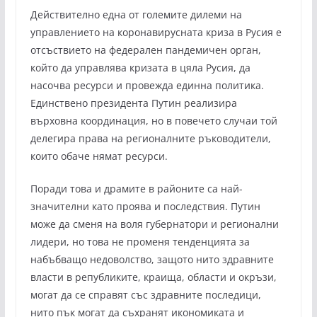
Действително една от големите дилеми на
управлението на коронавирусната криза в Русия е
отсъствието на федерален пандемичен орган,
който да управлява кризата в цяла Русия, да
насочва ресурси и провежда единна политика.
Единствено президента Путин реализира
върховна координация, но в повечето случаи той
делегира права на регионалните ръководители,
които обаче нямат ресурси.
Поради това и драмите в районите са най-
значителни като проява и последствия. Путин
може да сменя на воля губернатори и регионални
лидери, но това не променя тенденцията за
набъбващо недоволство, защото нито здравните
власти в републиките, краища, области и окръзи,
могат да се справят със здравните последици,
нито пък могат да съхранят икономиката и