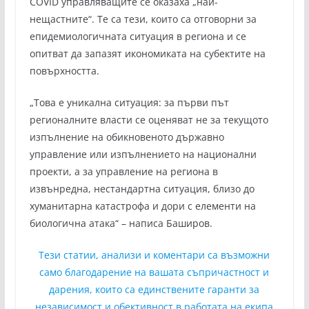
COVID управляващите се оказаха „най-
нещастните“. Те са тези, които са отговорни за
епидемиологичната ситуация в региона и се
опитват да запазят икономиката на субектите на
повърхността.
„Това е уникална ситуация: за първи път
регионалните власти се оценяват не за текущото
изпълнение на обикновеното държавно
управление или изпълнението на национални
проекти, а за управление на региона в
извънредна, нестандартна ситуация, близо до
хуманитарна катастрофа и дори с елементи на
биологична атака“ – написа Баширов.
Тези статии, анализи и коментари са възможни
само благодарение на вашата съпричастност и
дарения, които са единствените гаранти за
независимост и обективност в работата на екипа