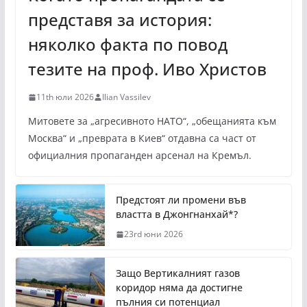
представя за история:
няколко факта по повод
тезите на проф. Иво Христов
11th юли 2026
Ilian Vassilev
Митовете за „агресивното НАТО“, „обещанията към
Москва“ и „преврата в Киев“ отдавна са част от
официалния пропаганден арсенал на Кремъл.
Предстоят ли промени във
властта в Джонгнанхай*?
23rd юни 2026
Защо Вертикалният газов
коридор няма да достигне
пълния си потенциал