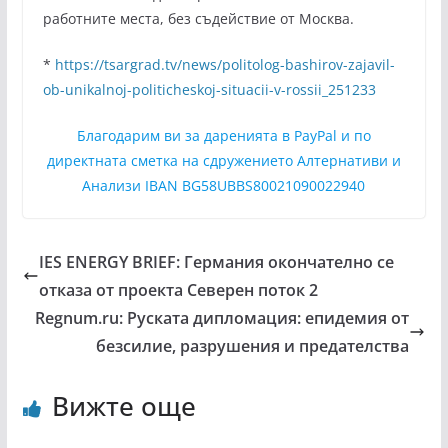
работните места, без съдействие от Москва.
*
https://tsargrad.tv/news/politolog-bashirov-zajavil-
ob-unikalnoj-politicheskoj-situacii-v-rossii_251233
Благодарим ви за даренията в PayPal и по
директната сметка на сдружението Алтернативи и
Анализи IBAN BG58UBBS80021090022940
IES ENERGY BRIEF: Германия окончателно се
отказа от проекта Северен поток 2
Regnum.ru: Руската дипломация: епидемия от
безсилие, разрушения и предателства
Вижте още