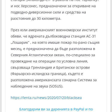
и нос Херсонес, предназначени за откриване на
подводно-диверсионни сили и средства на
разстояния до 30 километра.
През юли американският военноморски институт
обяви, че ядрената дълбоководна станция АС-31
„Лошарик“ , на която имаше пожар по-рано същия
месец, е предназначена да бъде разположена в
Северния Атлантически океан, по-специално за
провеждане на операции по условна линия,
свързваща Гренландия и Британски острови
(Фарьорско-исландска граница), където е
разположена американската сонарна Система за
наблюдение на звука (SOSUS).
https://lenta.ru/news/2020/07/20/blacksea
Благодарим ви за даренията в PayPal и по