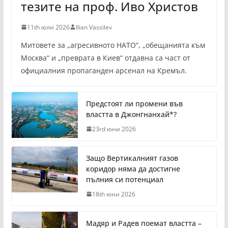
тезите на проф. Иво Христов
11th юли 2026
Ilian Vassilev
Митовете за „агресивното НАТО“, „обещанията към
Москва“ и „преврата в Киев“ отдавна са част от
официалния пропаганден арсенал на Кремъл.
Предстоят ли промени във
властта в Джонгнанхай*?
23rd юни 2026
Защо Вертикалният газов
коридор няма да достигне
пълния си потенциал
18th юни 2026
Мадяр и Радев поемат властта –