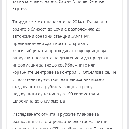
такъв комплекс на нос Сарич “, пише Defense
Express.
Твърди се, че от началото на 2014 г. Русия във
водите в близост до Сочи е разположила 20
автономни сонарни станции „Амга-М“,
предназначени „да търсят, откриват,
класифибцират и проследяват подводници, да
определят посоката на движение и да предават
информация за тях до крайбрежните или
корабните центрове за контрол. „. Отбелязва се, че
„ посочените действия направиха възможно
създаването на рубеж за защита срещу
подводници с дължина до 100 километра и
широчина до 6 километра“.
Изследването отчита и руските планове за
разполагане на стационарни електромагнитни
станции „Анаконда-СП“ в района на нос Тарханкут