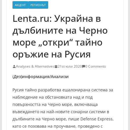
АКЦЕНТ
РЕГИОНЪТ
Lenta.ru: Украйна в
дълбините на Черно
море „откри“ тайно
оръжие на Русия
Analyses & Alternatives
21st юли 2020
0 Comments
(
Дез)информация/Анализи
Русия тайно разработва ешалонирана система за
наблюдение на обстановката над и под
повърхността на Черно море, включваща
въвеждането на най-новите сонарни системи в
дълбините на Черно море, пише Defense Express,
като се позовава на проучване, проведено с