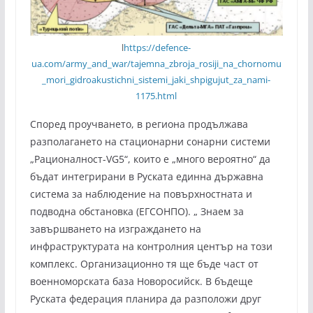
l
https://defence-
ua.com/army_and_war/tajemna_zbroja_rosiji_na_chornomu
_mori_gidroakustichni_sistemi_jaki_shpigujut_za_nami-
1175.html
Според проучването, в региона продължава
разполагането на стационарни сонарни системи
„Рационалност-VG5“, които е „много вероятно“ да
бъдат интегрирани в Руската единна държавна
система за наблюдение на повърхностната и
подводна обстановка (ЕГСОНПО). „ Знаем за
завършването на изграждането на
инфраструктурата на контролния център на този
комплекс. Организационно тя ще бъде част от
военноморската база Новоросийск. В бъдеще
Руската федерация планира да разположи друг