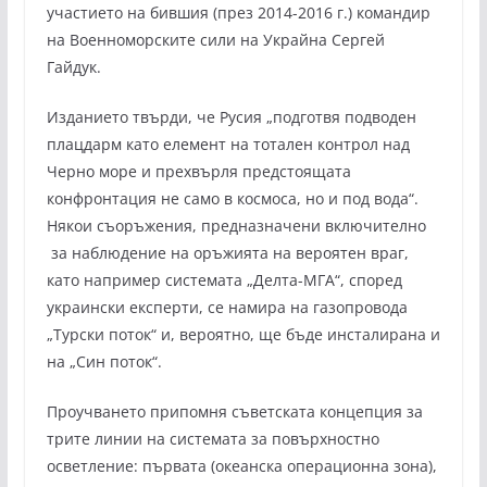
участието на бившия (през 2014-2016 г.) командир
на Военноморските сили на Украйна Сергей
Гайдук.
Изданието твърди, че Русия „подготвя подводен
плацдарм като елемент на тотален контрол над
Черно море и прехвърля предстоящата
конфронтация не само в космоса, но и под вода“.
Някои съоръжения, предназначени включително
за наблюдение на оръжията на вероятен враг,
като например системата „Делта-МГА“, според
украински експерти, се намира на газопровода
„Турски поток“ и, вероятно, ще бъде инсталирана и
на „Син поток“.
Проучването припомня съветската концепция за
трите линии на системата за повърхностно
осветление: първата (океанска операционна зона),