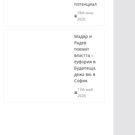
потенциал
18th юни
2026
Мадяр и
Радев
поемат
властта –
еуфория в
Будапеща,
дежа вю в
София
12th май
2026