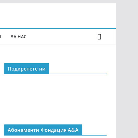
И
ЗА НАС
Подкрепeте ни
Абонаменти Фондация А&A