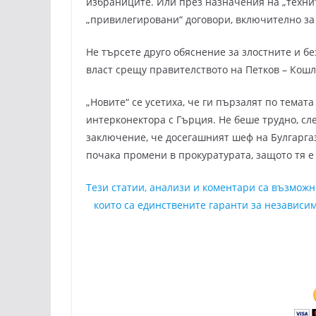
избраниците. Или през назначения на „техни“
„привилегировани“ договори, включително за
Не търсете друго обяснение за злостните и 
власт срещу правителството на Петков – Кошлу
„Новите“ се усетиха, че ги пързалят по темата
интерконектора с Гърция. Не беше трудно, сле
заключение, че досегашният шеф на Булгарга
почака промени в прокуратурата, защото тя 
Тези статии, анализи и коментари са възмож
които са единствените гаранти за независим