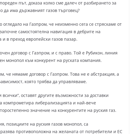
 пореден път, доказа колко сме далеч от разбирането за
то да има държавният газов търговец?
 огледало на Газпром, че неизменно сега се стряскаме от
 започне самостоятелна навигация в дебрите на
а и в преход европейски газов пазар.
чен договор с Газпром, и с право. Той е Рубикон, линия
ен монопол към конкурент на руската компания.
м, че нямаме договор с Газпром. Това не е абстракция, а
зависимост, която трябва да управляваме.
 всички“, оставят другите възможности за доставки
ва компрометира либерализацията и най-вече
торостепенно значение на конкурентите на руския газ.
я, позициите на руския газов монопол, са
тразява противоположна на желаната от потребители и ЕС