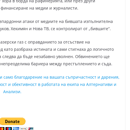
 хора в борда на рафинерията, или през други
 финансиране на медии и журналисти.
безпардонни атаки от медиите на бившата изпълнителна
ков, Хекимян и Нова ТВ, се контролират от „бившите“.
 азерски газ с оправданието за отсъствие на
д като разбраха истината и сами стигнаха до логичното
з следва да бъде незабавно уволнен. Обвинението ще
е непреоделима бариера между престъплението и съда.
ни само благодарение на вашата съпричастност и дарения,
ост и обективност в работата на екипа на Алтернативи и
Анализи.