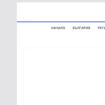
Skip
to
content
НАЧАЛО
БЪЛГАРИЯ
РЕГ