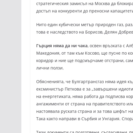
стратегическия замисъл на Москва да блокира
достъп на конкуренти до преносни капацитет
Нито един кубически метър природен газ, раз
това е наследството на Борисов, Делян Добре
Гърция няма да ни чака
, освен връзката с А
Македония, от там към Косово, ще пусне по к
коридор и ние ще подсмърчаме отстрани, сам
лични ползи.
Обясненията, че Булгартрансгаз няма идея к
ексминистър Петкова е за „завършени идиоти“
на енергетиката, няма работа да подписва ко
ангажименти от страна на правителството или
настоявала руската страна и за това шефът н
Така както направи в Сърбия и Унгария. Спо
Тези документи са подготвени, съгласувани, 