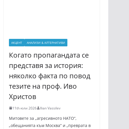
АКЦЕНТ
АНАЛИЗИ & АЛТЕРНАТИВИ
Когато пропагандата се
представя за история:
няколко факта по повод
тезите на проф. Иво
Христов
11th юли 2026
Ilian Vassilev
Митовете за „агресивното НАТО“,
„обещанията към Москва“ и „преврата в