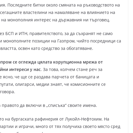
я. Последните битки около смяната на ръководството на
досегашните властелини на намаляване на влиянието на
е на монополния интерес на държавния ни търговец.
рез БСП и ИТН, правителството, за да съхранят не само
 и монополните позиции на Газпром, чийто посредници са
 властта, освен като средство за обогатяване.
азпром се оглежда цялата корупционна мрежа от
йни интереси у нас
. За това, колчем стане реч за
е ясно, че ще се раздава парчета от баницата и
путати, олигарси, медии знаят, че комисионните се
говора.
 правото да включи в „списъка“ своите имена.
о на бургаската рафинерия от Лукойл-Нефтохим. На
артии и играчи, много от тях получиха своето място сред