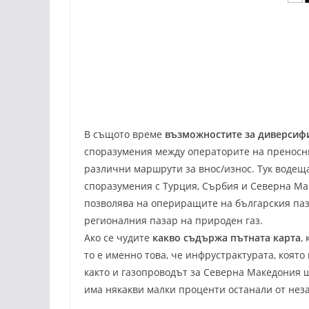
В същото време
възможностите за диверси
споразумения между операторите на преносни
различни маршрути за внос/износ. Тук водеща
споразумения с Турция, Сърбия и Северна Ма
позволява на опериращите на българския паз
регионалния пазар на природен газ.
Ако се чудите
какво съдържа пътната карта
,
то е именно това, че инфрустрактурата, която 
както и газопроводът за Северна Македония 
има някакви малки проценти останали от неза