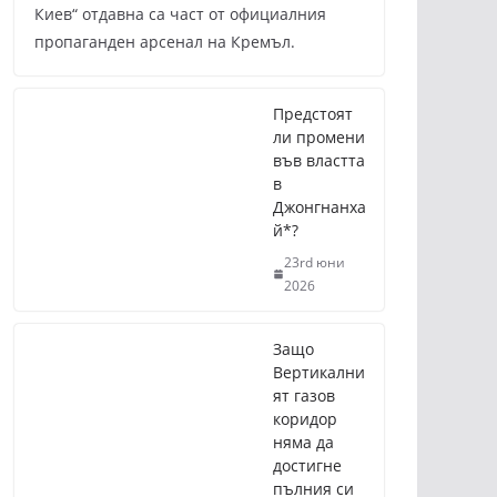
Киев“ отдавна са част от официалния
пропаганден арсенал на Кремъл.
Предстоят
ли промени
във властта
в
Джонгнанха
й*?
23rd юни
2026
Защо
Вертикални
ят газов
коридор
няма да
достигне
пълния си