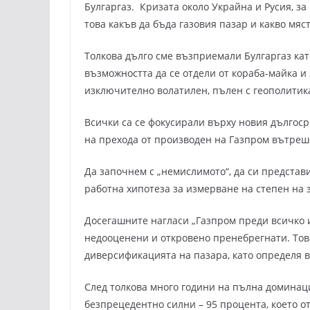
Булгаргаз. Кризата около Украйна и Русия, за
това какъв да бъда газовия пазар и какво мяс
Толкова дълго сме възприемали Булгаргаз като
възможността да се отдели от кораба-майка и
изключително волатилен, пълен с геополитик
Всички са се фокусирали върху новия дългосро
на прехода от производен на Газпром вътреш
Да започнем с „немислимото“, да си представи
работна хипотеза за измерване на степен на 
Досегашните нагласи „Газпром преди всичко и
недооценени и откровено пренебрегнати. То
диверсификацията на пазара, като определя в
След толкова много години на пълна доминаци
безпрецедентно силни – 95 процента, което о