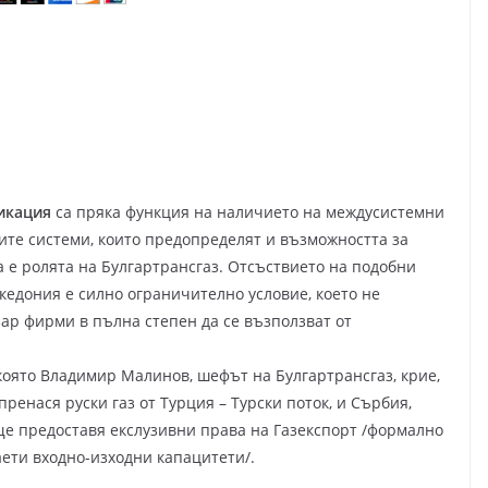
фикация
са пряка функция на наличието на междусистемни
те системи, които предопределят и възможността за
 е ролята на Булгартрансгаз. Отсъствието на подобни
кедония е силно ограничително условие, което не
ар фирми в пълна степен да се възползват от
 която Владимир Малинов, шефът на Булгартрансгаз, крие,
пренася руски газ от Турция – Турски поток, и Сърбия,
ще предоставя екслузивни права на Газекспорт /формално
ети входно-изходни капацитети/.