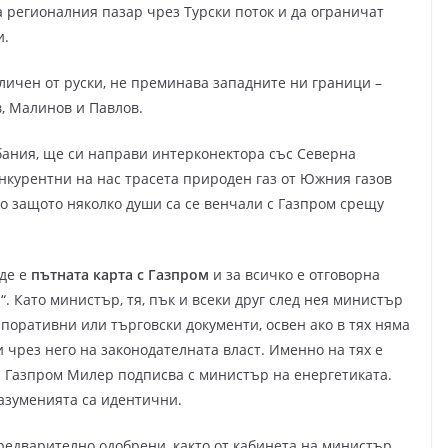
 регионалния пазар чрез Турски поток и да ограничат
и.
личен от руски, не преминава западните ни граници –
в, Малинов и Павлов.
лбания, ще си направи интерконектора със Северна
онкурентни на нас трасета природен газ от Южния газов
о защото няколко души са се венчали с Газпром срещу
ъде е
пътната карта с Газпром
и за всичко е отговорна
. Като министър, тя, пък и всеки друг след нея министър
рпоративни или търговски документи, освен ако в тях няма
 чрез него на законодателната власт. Именно на тях е
а Газпром Милер подписва с министър на енергетиката.
разуменията са идентични.
предварително одобрени, както от кабинета на министър