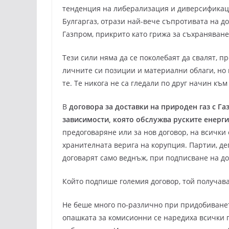
тенденция на либерализация и диверсификаци
Булгаргаз, отрази най-вече съпротивата на 
Газпром, прикрито като грижа за съхраняван
Тези сили няма да се поколебаят да свалят, п
личните си позиции и материални облаги, но
те. Те никога не са гледали по друг начин към
В
договора за доставки на природен газ с Г
зависимости, която обслужва руските енерги
предоговаряне или за нов договор, на всички 
хранителната верига на корупция. Партии, де
договарят само веднъж, при подписване на до
Който подпише големия договор, той получава
Не беше много по-различно при придобиванет
опашката за комисионни се наредиха всички п