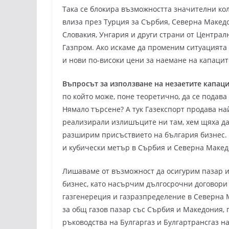
Така се блокира възможността значителни кол
влиза през Турция за Сърбия, Северна Македо
Словакия, Унгария и други страни от Централ
Газпром. Ако искаме да променим ситуацият
и нови по-високи цени за наемане на капацит
Въпросът за използване на незаетите капац
по който може, поне теоретично, да се подава 
Нямало търсене? А тук Газекспорт продава най
реализирали излишъците ни там, хем щяха да
разширим присъствието на българия бизнес. Б
и кубически метър в Сърбия и Северна Македо
Лишаваме от възможност да осигурим пазар и
бизнес, като насърчим дългосрочни договори 
газгенереция и газразпределение в Северна 
за общ газов пазар със Сърбия и Македония,
ръководства на Булгаргаз и Булгартрансгаз н