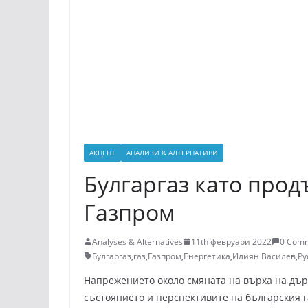
АКЦЕНТ
АНАЛИЗИ & АЛТЕРНАТИВИ
Булгаргаз като прод
Газпром
Analyses & Alternatives
11th февруари 2022
0 Com
Булгаргаз
,
газ
,
Газпром
,
Енергетика
,
Илиян Василев
,
Ру
Напрежението около смяната на върха на дър
състоянието и перспективите на българския г