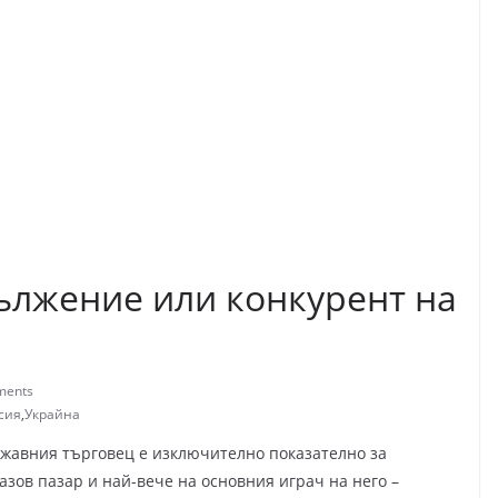
ължение или конкурент на
ments
сия
,
Украйна
жавния търговец е изключително показателно за
азов пазар и най-вече на основния играч на него –