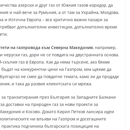
ичества азерски и друг газ от Южния газов коридор, да
ния и най-вече за Румъния, а от там за Украйна, Молдова,
на и Източна Европа – все критично важни пазари за
а трябват допълнителни инвестиции, допълнително време
ети.
итети на газпровода към Северна Македония
, например,
и неруски газ, дори не се повдига на двустранната основа.
-скъпия газ в Европа. Как да няма търсене, ако бяхме
 бъдат на конкурентни цени на Газпром, хем щяхме да
улгаргаз не смее да повдигне темата, камо ли да продаде
ния, и така да развие клиентската си мрежа.
 за транзитирания през България за Западните Балкани
за доставки на природен газ за нови проекти за
Македония и Косово. Докато Кирил Петков лансира идеи
 политическите ни влъхви на Газпром и досегашните
а практика подчиниха българската позициция на