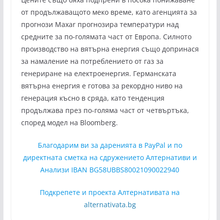
от продължаващото меко време, като агенцията за
прогнози Maxar прогнозира температури над
средните за по-голямата част от Европа. Силното
производство на вятърна енергия също допринася
за намаление на потреблението от газ за
генериране на електроенергия. Германската
вятърна енергия е готова за рекордно ниво на
генерация късно в сряда, като тенденция
продължава през по-голяма част от четвъртъка,
според модел на Bloomberg.
Благодарим ви за даренията в PayPal и по
директната сметка на сдружението Алтернативи и
Анализи IBAN BG58UBBS80021090022940
Подкрепете и проекта Алтернативата на
alternativata.bg