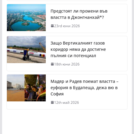
Предстоят ли промени във
властта в Джонгнанхай*?
23rd юни 2026
Защо Вертикалният газов
коридор няма да достигне
пълния си потенциал
18th юни 2026
Мадяр и Радев поемат властта –
еуфория в Будапеща, дежа вю в
София
12th май 2026