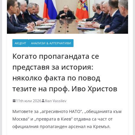
АКЦЕНТ
АНАЛИЗИ & АЛТЕРНАТИВИ
Когато пропагандата се
представя за история:
няколко факта по повод
тезите на проф. Иво Христов
11th юли 2026
Ilian Vassilev
Митовете за „агресивното НАТО“, „обещанията към
Москва“ и „преврата в Киев“ отдавна са част от
официалния пропаганден арсенал на Кремъл.