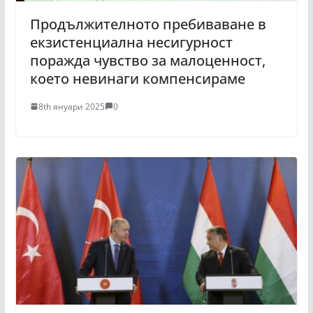
Продължителното пребиваване в
екзистенциална несигурност
поражда чувство за малоценност,
което невинаги компенсираме
8th януари 2025
0