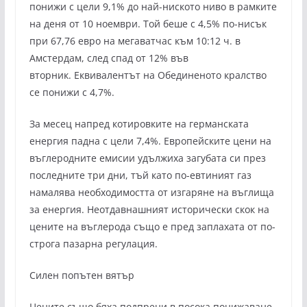
понижи с цели 9,1% до най-ниското ниво в рамките
на деня от 10 ноември. Той беше с 4,5% по-нисък
при 67,76 евро на мегаватчас към 10:12 ч. в
Амстердам, след спад от 12% във
вторник. Еквивалентът на Обединеното кралство
се понижи с 4,7%.
За месец напред котировките на германската
енергия падна с цели 7,4%. Европейските цени на
въглеродните емисии удължиха загубата си през
последните три дни, тъй като по-евтиният газ
намалява необходимостта от изгаряне на въглища
за енергия. Неотдавнашният исторически скок на
цените на въглерода също е пред заплахата от по-
строга пазарна регулация.
Силен попътен вятър
Цените също бяха подпрени в посока понижаване