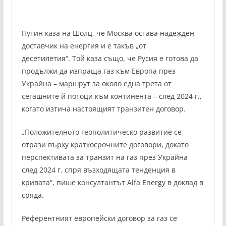
Путин каза на Шолц, че Москва остава надежден
доставчик на енергия и е такъв „от
десетилетия“. Той каза също, че Русия е готова да
продължи да изпраща газ към Европа през
Украйна – маршрут за около една трета от
сегашните й потоци към континента – след 2024 г.,
когато изтича настоящият транзитен договор.
„Положителното геополитическо развитие се
отрази върху краткосрочните договори, докато
перспективата за транзит на газ през Украйна
след 2024 г. спря възходящата тенденция в
кривата“, пише консултантът Alfa Energy в доклад в
сряда.
Референтният европейски договор за газ се