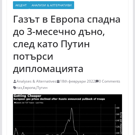
АКЦЕНТ
АНАЛИЗИ & АЛТЕРНАТИВИ
Газът в Европа спадна
до 3-месечно дъно,
след като Путин
потърси
дипломацията
Analyses & Alternatives
18th февруари 2022
0 Comments
газ
,
Европа
,
Путин