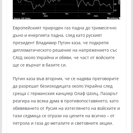
Европейският природен газ падна до тримесечно
дъно и енергията падна, след като руският
президент Владимир Путин каза, че подкрепя
дипломатическото решение на напрежението със
САЩ около Украйна и обяви, че част от войските
ще се върнат в базите си.
Путин каза във вторник, че се надява преговорите
да разрешат безизходицата около Украйна след
среща с германския канцлер Олаф Шолц. Пазарът
реагира на всяка дума в противопоставянето, като
обявяването от Русия на изтеглянето на войските и
тази седмица се отрази на цените на всичко – от
петрола и газа до металите и световните акции.