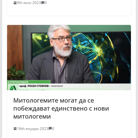
9th юни 2023
0
Митологемите могат да се
побеждават единствено с нови
митологеми
18th януари 2023
0