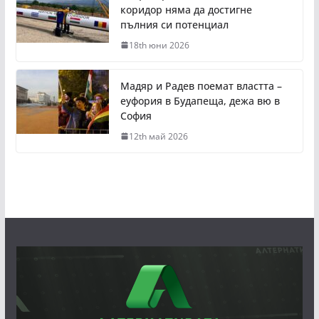
коридор няма да достигне
пълния си потенциал
18th юни 2026
Мадяр и Радев поемат властта –
еуфория в Будапеща, дежа вю в
София
12th май 2026