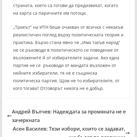
страната, което са готови да предизвикат, когато
на карта са паричните им потоци.
„Трикът“ на ИТН беше очакван от всички с някакъв
реалистичен поглед върху политическата теория и
практика. Бързо стана явно че „Има такъв народ“
не се ръководи в политическото си поведение от
възложените й от избирателите задачи. Ако една
партия не се ръководи от мандата възложен от
нейните избиратели, тя не е същинска
политическа партия. Щом не то избирателите, от
кого тогава? Отговорът никога не е добър.
Андрей Вълчев: Надеждата за промяната не е
зачеркната
Асен Василев: Тези избори, които се задават,