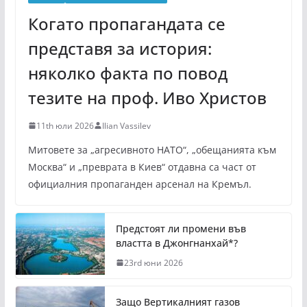
Когато пропагандата се
представя за история:
няколко факта по повод
тезите на проф. Иво Христов
11th юли 2026
Ilian Vassilev
Митовете за „агресивното НАТО“, „обещанията към
Москва“ и „преврата в Киев“ отдавна са част от
официалния пропаганден арсенал на Кремъл.
Предстоят ли промени във
властта в Джонгнанхай*?
23rd юни 2026
Защо Вертикалният газов