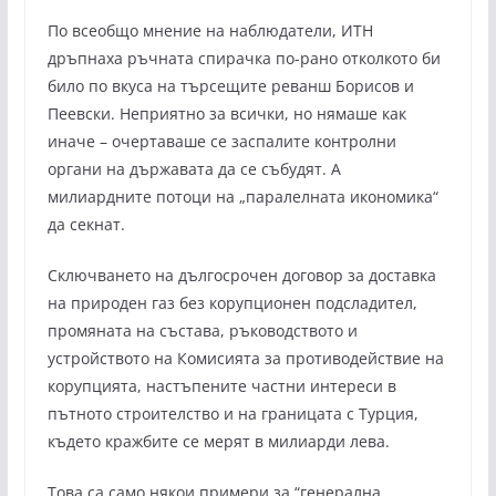
По всеобщо мнение на наблюдатели, ИТН
дръпнаха ръчната спирачка по-рано отколкото би
било по вкуса на търсещите реванш Борисов и
Пеевски. Неприятно за всички, но нямаше как
иначе – очертаваше се заспалите контролни
органи на държавата да се събудят. А
милиардните потоци на „паралелната икономика“
да секнат.
Сключването на дългосрочен договор за доставка
на природен газ без корупционен подсладител,
промяната на състава, ръководството и
устройството на Комисията за противодействие на
корупцията, настъпените частни интереси в
пътното строителство и на границата с Турция,
където кражбите се мерят в милиарди лева.
Това са само някои примери за “генерална