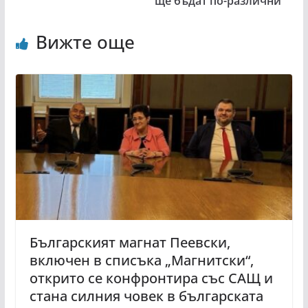
ще бъдат по-различни
Вижте още
Българският магнат Пеевски,
включен в списъка „Магнитски“,
открито се конфронтира със САЩ и
стана силния човек в българската