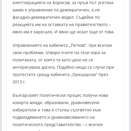
клептокрацията на Борисов, за пръв път усетиха
какво е управление по демократичен, а не
фасадно-демократичен модел. Съдейки по
реакцията им на оставката на правителството –
явно им е харесало. И явно ще искат още от това.
Управлението на кабинета „Петков“, при всички
свои проблеми, отвори очите на тези хора за
политиката, от която те като цяло не се
интересуваха досега. Подобно нещо се случи при
протестите срещу кабинета „Орешарски“ през
2013 г.
Българският политически процес получи нова
кохорта млади, образовани, уравновесени
избиратели и това е стъпка съответно към
подмладяването и уравновесяването на
политическото представителство – с всички