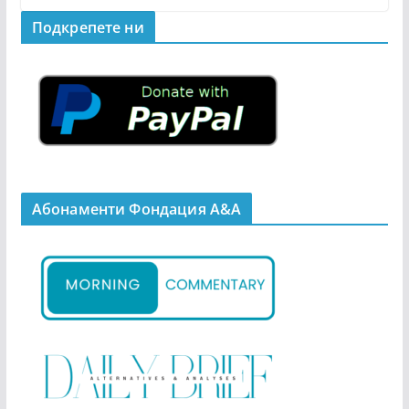
Подкрепeте ни
Абонаменти Фондация А&A