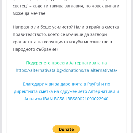
светец” – къде ти такива заглавия, но човек винаги
може да мечтае.
Напразно ли беше усилието? Нали в крайна сметка
правителството, което се мъчеше да затвори
кранчетата на корупцията изгуби мнозинство в
Народното събрание?
Подкрепете проекта Алтернативата на
https://alternativata.bg/donations/za-alternativata/
Благодарим ви за даренията в PayPal и по
директната сметка на сдружението Алтернативи и
Анализи IBAN BG58UBBS80021090022940