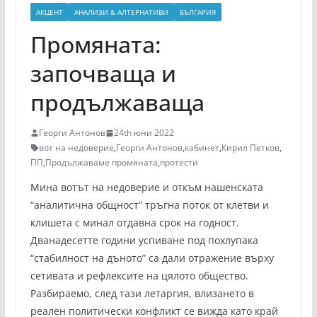
АКЦЕНТ
АНАЛИЗИ & АЛТЕРНАТИВИ
БЪЛГАРИЯ
Промяната:
започваща и
продължаваща
Георги Антонов
24th юни 2022
вот на недоверие
,
Георги Антонов
,
кабинет
,
Кирил Петков
,
ПП
,
Продължаваме промяната
,
протести
Мина вотът на недоверие и откъм нашенската
“аналитична общност” тръгна поток от клетви и
клишета с минал отдавна срок на годност.
Дванадесетте години успиване под похлупака
“стабилност на дъното” са дали отражение върху
сетивата и рефлексите на цялото общество.
Разбираемо, след тази летаргия, влизането в
реален политически конфликт се вижда като край