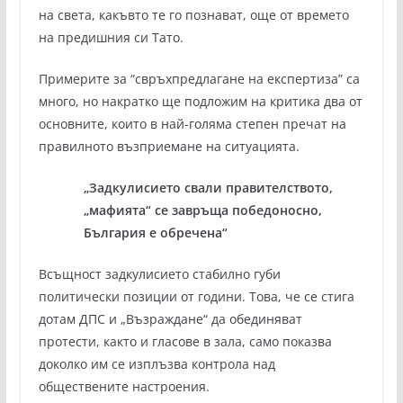
на света, какъвто те го познават, още от времето
на предишния си Тато.
Примерите за “свръхпредлагане на експертиза” са
много, но накратко ще подложим на критика два от
основните, които в най-голяма степен пречат на
правилното възприемане на ситуацията.
„Задкулисието свали правителството,
„мафията“ се завръща победоносно,
България е обречена“
Всъщност задкулисието стабилно губи
политически позиции от години. Това, че се стига
дотам ДПС и „Възраждане“ да обединяват
протести, както и гласове в зала, само показва
доколко им се изплъзва контрола над
обществените настроения.