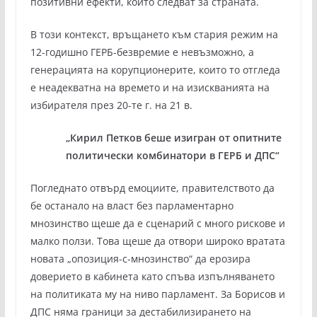
позитивни ефекти, които следват за страната.
В този контекст, връщането към стария режим на
12-годишно ГЕРБ-безвремие е невъзможно, а
генерацията на корупционерите, които то отгледа
е неадекватна на времето и на изискванията на
избирателя през 20-те г. на 21 в.
„Кирил Петков беше изигран от опитните
политически комбинатори в ГЕРБ и ДПС“
Погледнато отвърд емоциите, правителството да
бе останало на власт без парламентарно
мнозинство щеше да е сценарий с много рискове и
малко ползи. Това щеше да отвори широко вратата
новата „опозиция-с-мнозинство“ да ерозира
доверието в кабинета като спъва изпълняването
на политиката му на ниво парламент. За Борисов и
ДПС няма граници за дестабилизирането на