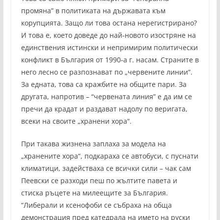
промяна” в политиката на държавата към
корупцията. Защо ли това остана нерегистрирано?
И това е, което доведе до най-новото изостряне на
единствения истински и непримирим политически
конфликт в България от 1990-а г. насам. Страните в
него лесно се разпознават по „червените линии“.
За едната, това са кражбите на общите пари. За
другата, напротив – “червената линия” е да им се
пречи да крадат и раздават надолу по веригата,
всеки на своите „хранени хора“.
При такава жизнена заплаха за модела на
„хранените хора“, подкараха се автобуси, с пуснати
климатици, задействаха се всички сили – чак сам
Пеевски се разходи пеш по жълтите павета и
стиска ръцете на милеещите за България.
“Либерали и ксенофоби се събраха на обща
демонстрация пред катедрала на името на руски