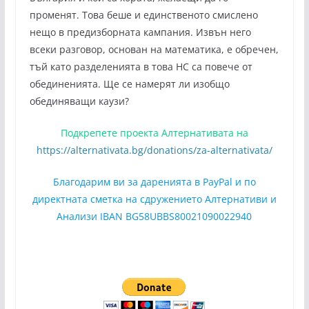
променят. Това беше и единственото смислено
нещо в предизборната кампания. Извън него
всеки разговор, основан на математика, е обречен,
тъй като разделенията в това НС са повече от
обединенията. Ще се намерят ли изобщо
обединяващи каузи?
Подкрепете проекта Алтернативата на
https://alternativata.bg/donations/za-alternativata/
Благодарим ви за даренията в PayPal и по
директната сметка на сдружението Алтернативи и
Анализи IBAN BG58UBBS80021090022940