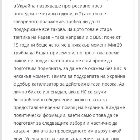
в Украйна назряваше прогресивно през
последните четири години, и 2) ако това е
завареното положение, трябва ли да го
поддържаме все такова. Защото това е стара
тактика на Радев – така направи и с ВВС: поне от
15 години беше ясно, че в някакъв момент Миг29
трябва да бъдат приземени, но през това време
никой не повдигна въпроса не е ли време да
подготвим подмяната, за да не се окажем без ВВС в
някакъв момент. Темата за подкрепата на Украйна
е добър катализатор за действия в тази посока. Аз
лично бих се изненадал, ако в НС се случи
безпроблемно обединение около тезата за
предоставяне военна помощ на Украйна. Виждаме
политически формации, заети само с това да се
подготвят за следващите избори и частично да
хвърлят вината за провеждането им върху някой
друг. Усещането за самосъхранение, за частния