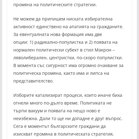
промяна на политическите стратегии.
Не можем да припишем ниската избирателна
активност единствено на апатията на гражданите.
За евентуалната нова формация има две
опции: 1) радикално-популистка и 2) появата на
нормален политически субект в стил Макрон –
ляволиберален, центристки, по-скоро популистки.
В момента със сигурност има огромно очакване за
политическа промяна, както има и липса на
представителство.
Изборите катализират процеси, които иначе биха
отнели много по-дълго време. Политиката не
търпи вакуум и появата на нещо ново е
неизбежна. Дали то ще ни допадне е друг въпрос.
Сега е моментът българските граждани да
изискват промяна в политическата стратегия,