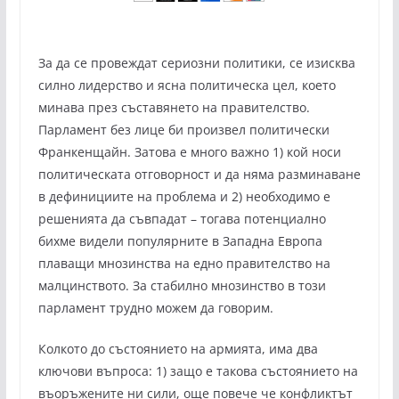
За да се провеждат сериозни политики, се изисква
силно лидерство и ясна политическа цел, което
минава през съставянето на правителство.
Парламент без лице би произвел политически
Франкенщайн. Затова е много важно 1) кой носи
политическата отговорност и да няма разминаване
в дефинициите на проблема и 2) необходимо е
решенията да съвпадат – тогава потенциално
бихме видели популярните в Западна Европа
плаващи мнозинства на едно правителство на
малцинството. За стабилно мнозинство в този
парламент трудно можем да говорим.
Колкото до състоянието на армията, има два
ключови въпроса: 1) защо е такова състоянието на
въоръжените ни сили, още повече че конфликтът