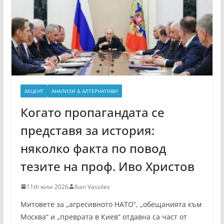
АКЦЕНТ
АНАЛИЗИ & АЛТЕРНАТИВИ
Когато пропагандата се
представя за история:
няколко факта по повод
тезите на проф. Иво Христов
11th юли 2026
Ilian Vassilev
Митовете за „агресивното НАТО“, „обещанията към
Москва“ и „преврата в Киев“ отдавна са част от