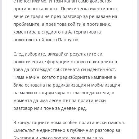
е непостижимо. И този капан само доизостря
противопоставянето. Политическа идентичност
вече се гради не през разговор за решаване на
проблемите, а през това кой ти е противник,
коментира в студиото на Алтернативата
политологът Христо Панчугов.
След изборите, виждайки резултатите си,
политическите формации отново се хвърлиха в
това да отглеждат собствената си идентичност.
Няма начин, когато предизборната кампания е
била основана на радикализация и мобилизация
на малки и твърди ядра от гласоподаватели, в
момента да има лесен път за политически
разговор или поне за дневен ред.
В консултациите няма особен политически смисъл.
Смисълът е единствено в публичния разговор за
България и кои са хората, желаещи да го