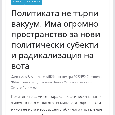
АКЦЕНТ
БЪЛГАРИЯ
Политиката не търпи
вакуум. Има огромно
пространство за нови
политически субекти
и радикализация на
вота
Analyses & Alternatives
26th октомври 2022
0 Comments
Алтернативата
,
България
,
Калин Манолов
,
политика
,
Христо Панчугов
Политиците сами се вкараха в класически капан и
живеят в него от лятото на миналата година – хем
никой не иска избори, хем стабилното управление