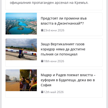
официалния пропаганден арсенал на Кремъл.
Предстоят ли промени във
властта в Джонгнанхай*?
23rd юни 2026
Защо Вертикалният газов
коридор няма да достигне
пълния си потенциал
18th юни 2026
Мадяр и Радев поемат властта –
еуфория в Будапеща, дежа вю в
София
12th май 2026