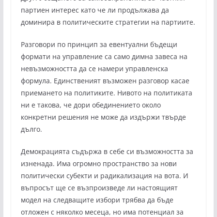
партиен интерес като че ли продължава да
доминира в политическите стратегии на партиите.
Разговори по принцип за евентуални бъдещи
формати на управление са само димна завеса на
невъзможността да се намери управленска
формула. Единственият възможен разговор касае
приемането на политиките. Нивото на политиката
ни е такова, че дори обединението около
конкретни решения не може да издържи твърде
дълго.
Демокрацията съдържа в себе си възможността за
изненада. Има огромно пространство за нови
политически субекти и радикализация на вота. И
въпросът ще се възпроизведе ли настоящият
модел на следващите избори трябва да бъде
отложен с няколко месеца, но има потенциал за