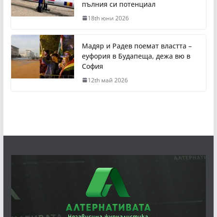
пълния си потенциал
18th юни 2026
Мадяр и Радев поемат властта –
еуфория в Будапеща, дежа вю в
София
12th май 2026