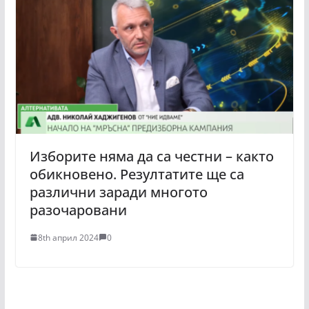
Изборите няма да са честни – както
обикновено. Резултатите ще са
различни заради многото
разочаровани
8th април 2024
0