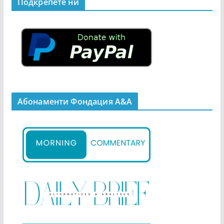
Подкрепeте ни
Абонаменти Фондация А&A