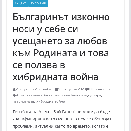
АКЦЕНТ
БЪЛГАРИЯ
Българинът изконно
носи у себе си
усещането за любов
към Родината и това
се ползва в
хибридната война
Analyses & Alternatives
9th януари 2023
0 Comments
Алтернативата
,
Анна Бекчиева
,
България
,
култура
,
патриотизъм
,
хибридна война
Творбата на Алеко „Бай Ганьо“ не може да бъде
квалифицирана като смешна. В нея се обсъждат
проблеми, актуални както по времето, когато е