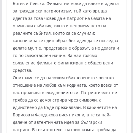
Ботев и Левски. Филмът не може да влезе в идеята
за граждански патриотизъм, тъй като връща
идеята за това човек да е патриот на базата на
отминали събития, както и неприемането на
реалните събития, които са се случили;
канонизира се един образ без идея да се последват
делата му, т.е. представен е образът, а не делата и
то по смехотворен начин. За най-голямо
съжаление филмът е финансиран с обществени
средства.
Опитваме се да наложим обикновеното човешко
отношение на любов към Родината, което всеки от
нас проявява в ежедневието си. Патриотизмът не
трябва да се демонстрира чрез символи, а
единствено да бъде преживяван. В кабинетите на
Борисов и Фандъкова висят икони, а те са най-
далече от автентичната идея за български
патриот. В този контекст патриотизмът трябва да