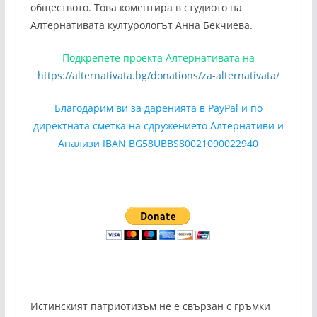
обществото. Това коментира в студиото на
Алтернативата културологът Анна Бекчиева.
Подкрепете проекта Алтернативата на
https://alternativata.bg/donations/za-alternativata/
Благодарим ви за даренията в PayPal и по
директната сметка на сдружението Алтернативи и
Анализи IBAN BG58UBBS80021090022940
Истинският патриотизъм не е свързан с гръмки