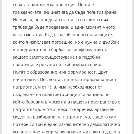
своята политическа проекция. Целта е
гражданската инициатива да бъде политизирана.
Не мисля, че представата ни за патриотизъм
трябва да бъде продавана. В един момент много
лесно могат да бъдат разобличени политиците,
които я използват погрешно, но е нужна и дълбока
и продължителна борба с дезинформацията,
защото самото съществуване на подобни
политици, е резултат от хибридната война.
Пътят е образование и информираност. Друг
начин няма. По своята същност първоначалният
патриотизъм от 19 в. има необходимост от
създаване на понятието „нация“ и начина, по
който боравим в момента в нашето пространство с
патриотизма, е този, нека го наречем, архаичен
модел на разбиране на патриотизма, защото сам
по себе си той е едно изключително демократично
усещане, което определя всички жители на дадена