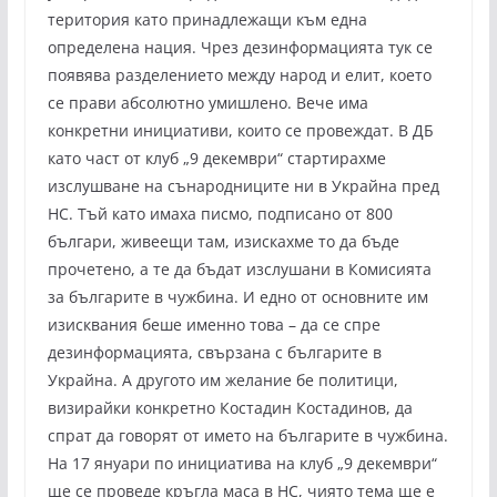
територия като принадлежащи към една
определена нация. Чрез дезинформацията тук се
появява разделението между народ и елит, което
се прави абсолютно умишлено. Вече има
конкретни инициативи, които се провеждат. В ДБ
като част от клуб „9 декември“ стартирахме
изслушване на сънародниците ни в Украйна пред
НС. Тъй като имаха писмо, подписано от 800
българи, живеещи там, изискахме то да бъде
прочетено, а те да бъдат изслушани в Комисията
за българите в чужбина. И едно от основните им
изисквания беше именно това – да се спре
дезинформацията, свързана с българите в
Украйна. А другото им желание бе политици,
визирайки конкретно Костадин Костадинов, да
спрат да говорят от името на българите в чужбина.
На 17 януари по инициатива на клуб „9 декември“
ще се проведе кръгла маса в НС, чиято тема ще е