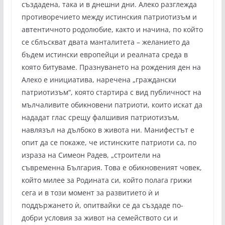
създадена, така и в днешни дни. Алеко разглежда
противоречието между истинския патриотизъм и
автентичното родолюбие, както и начина, по който
се сблъскват двата манталитета – желанието да
бъдем истински европейци и реалната среда в
която битуваме. Празнуването на рождения ден на
Алеко е инициатива, наречена „граждански
патриотизъм“, която стартира с вид публичност на
мълчаливите обикновени патриоти, които искат да
нададат глас срещу фалшивия патриотизъм,
навлязъл на дълбоко в живота ни. Манифестът е
опит да се покаже, че истинските патриоти са, по
израза на Симеон Радев, „строители на
съвременна България. Това е обикновеният човек,
който милее за Родината си, който полага грижи
сега и в този момент за развитието ѝ и
поддържането ѝ, опитвайки се да създаде по-
добри условия за живот на семейството си и