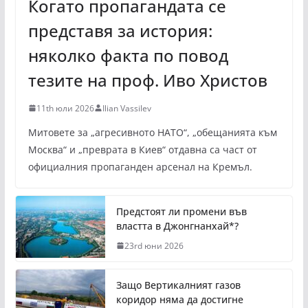
Когато пропагандата се
представя за история:
няколко факта по повод
тезите на проф. Иво Христов
11th юли 2026
Ilian Vassilev
Митовете за „агресивното НАТО“, „обещанията към
Москва“ и „преврата в Киев“ отдавна са част от
официалния пропаганден арсенал на Кремъл.
Предстоят ли промени във
властта в Джонгнанхай*?
23rd юни 2026
Защо Вертикалният газов
коридор няма да достигне