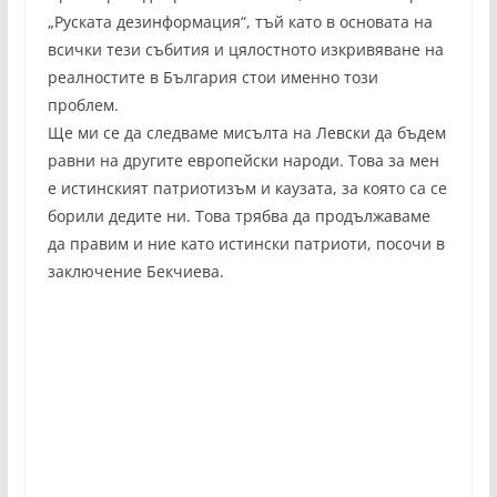
„Руската дезинформация“, тъй като в основата на
всички тези събития и цялостното изкривяване на
реалностите в България стои именно този
проблем.
Ще ми се да следваме мисълта на Левски да бъдем
равни на другите европейски народи. Това за мен
е истинският патриотизъм и каузата, за която са се
борили дедите ни. Това трябва да продължаваме
да правим и ние като истински патриоти, посочи в
заключение Бекчиева.