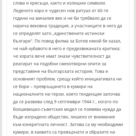
слова и крясъци, както и излишни символи.
Леденото хоро е чудесен нов ритуал от 60-те
години на миналия век и не би трябвало да се
нарича вековна традиция, а участниците в него да
се определят като „единствените истински
българи“. По повод филма за Ботев някой бе казал,
че най-хубавото в него е предизвиканата критика;
че хората вече имат онази чувствителност да
реагират на подобни смехотворни опити за
представяне на българската история. Това е
основният проблем, срещу който инициативата ни
се бори – превръщането в кумири на
националните ни герои, която тенденция започва
да се развива след 9 септември 1944 г., когато по
болшевишко-съветския модел се появява нужда да
бъде изградено общество, лишено от внимание
към конкретната личност. Затова са му необходими
кумири, в каквито са превърнати и образите на