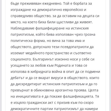
бъде преживяван ежедневно. Той е борбата за
изграждане на демократично европейско и
справедливо общество, за да оставим на децата си
място, на което биха били щастливи да живеят.
Наблюдаваме фалшифициране на истинския
патриотизъм, който бива използван чрез грозна
политическа форма, но вина за това има и
обществото, допуснало тези псевдопатриоти да
изземат медийното пространство и съответно
социалното. Българинът изконно носи у себе си
усещането за любов към Родината и това се
използва в хибридната война в опит да се подмени
дебатът и да се вкарат вируси в обществото, които
да дискредитират истинския патриотизъм и да го
превърнат в обикновена арогантна проява. Целта
на инициативата е да покаже фалшификацията. Тя
е изцяло граждански акт с призив към по-скоро
демократичните партии патриотизмът да намери