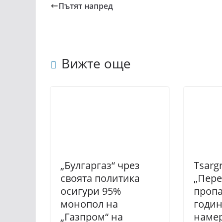
Пътят напред
Вижте още
„Булгаргаз“ чрез
Tsargr
своята политика
„Пере
осигури 95%
пропа
монопол на
годин
„Газпром“ на
наме