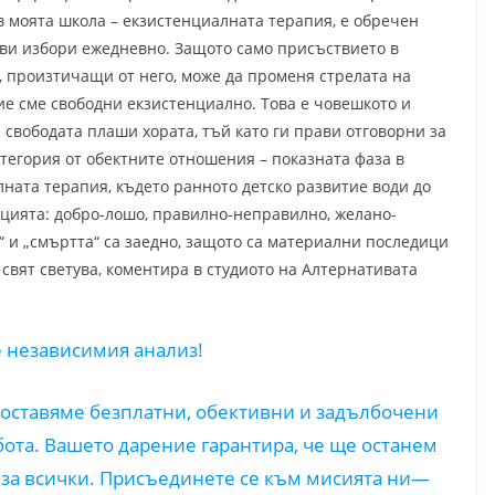
в моята школа – екзистенциалната терапия, е обречен
рави избори ежедневно. Защото само присъствието в
, произтичащи от него, може да променя стрелата на
ие сме свободни екзистенциално. Това е човешкото и
е свободата плаши хората, тъй като ги прави отговорни за
тегория от обектните отношения – показната фаза в
ната терапия, където ранното детско развитие води до
цията: добро-лошо, правилно-неправилно, желано-
“ и „смъртта“ са заедно, защото са материални последици
 свят светува, коментира в студиото на Алтернативата
 независимия анализ!
оставяме безплатни, обективни и задълбочени
бота. Вашето дарение гарантира, че ще останем
 за всички. Присъединете се към мисията ни—