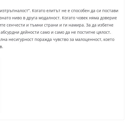
изтръпналост“. Когато елитът не е способен да си постави
нато ниво в друга модалност. Когато човек няма доверие
ите сенчести и тъмни страни и ги намира. За да избегне
 абсурдни дейности само и само да не постигне цялост.
на несигурност поражда чувство за малоценност, което
в.