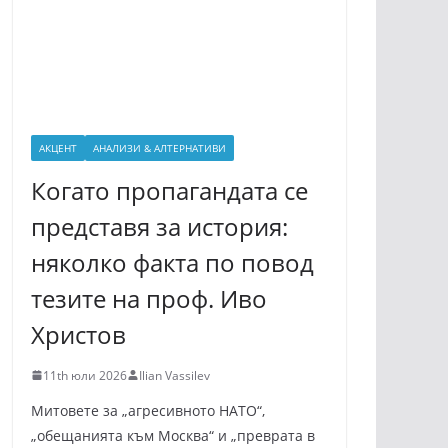
АКЦЕНТ
АНАЛИЗИ & АЛТЕРНАТИВИ
Когато пропагандата се
представя за история:
няколко факта по повод
тезите на проф. Иво
Христов
11th юли 2026
Ilian Vassilev
Митовете за „агресивното НАТО“,
„обещанията към Москва“ и „преврата в