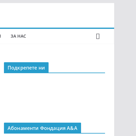
И
ЗА НАС
Подкрепeте ни
Абонаменти Фондация А&A