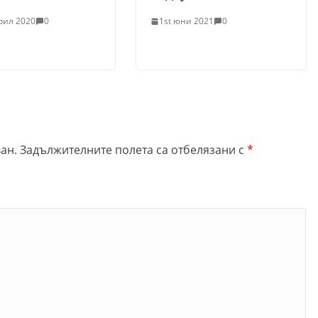
рил 2020
0
1st юни 2021
0
ан.
Задължителните полета са отбелязани с
*