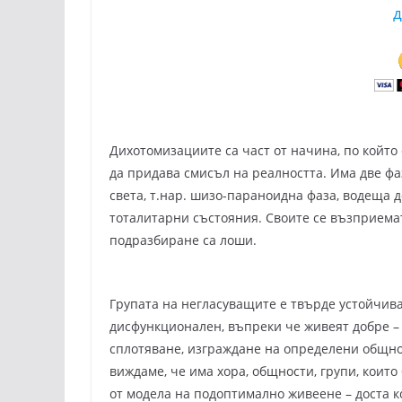
д
Дихотомизациите са част от начина, по който
да придава смисъл на реалността. Има две фа
света, т.нар. шизо-параноидна фаза, водеща 
тоталитарни състояния. Своите се възприемат
подразбиране са лоши.
Групата на негласуващите е твърде устойчива
дисфункционален, въпреки че живеят добре – в
сплотяване, изграждане на определени общнос
виждаме, че има хора, общности, групи, които
от модела на подоптимално живеене – доста 