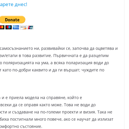
арете днес!
 самосъзнанието ни, развивайки се, започва да оцветява и
зи/етапи в това развитие. Първичната е да разцепим
до поляризацията на ума, а всяка поларизация води до
 като по-добри каквито и да ги вършат; чуждите по
 и е приела модела на справяне, който е
секи да се оправя както може. Това не води до
ти и създаване на по-големи проекти и визия. Така не
 биха постигнали много повече, ако се научат да излизат
комфортно състояние.