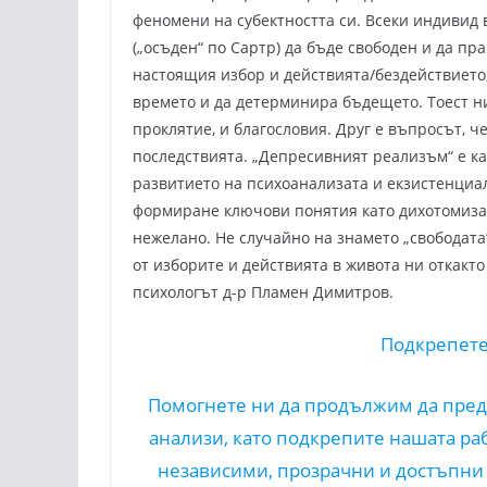
феномени на субектността си. Всеки индивид 
(„осъден“ по Сартр) да бъде свободен и да п
настоящия избор и действията/бездействието
времето и да детерминира бъдещето. Тоест н
проклятие, и благословия. Друг е въпросът, ч
последствията. „Депресивният реализъм“ е ка
развитието на психоанализата и екзистенциал
формиране ключови понятия като дихотомиза
нежелано. Не случайно на знамето „свободата
от изборите и действията в живота ни откакто
психологът д-р Пламен Димитров.
Подкрепете
Помогнете ни да продължим да пред
анализи, като подкрепите нашата ра
независими, прозрачни и достъпни