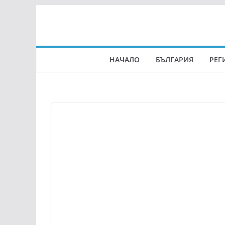
Skip
to
content
НАЧАЛО
БЪЛГАРИЯ
РЕГ