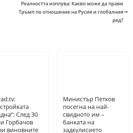
Реалността изплува: Какво може да прави
Тръмп по отношение на Русия и глобалния
ред?
ad.tv:
Министър Петков
стройката
посегна на най-
дна“: След 30
свидното им –
и Горбачов
банката на
ри виновните
задкулисието