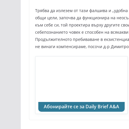
Трябва да излезем от тази фалшива и „удобна 
общи цели, започва да функционира на неосъз
към себе си, той проектира върху другите сво
себепознанието човек е способен на всякакви
Продължителното пребиваване в екзистенциал
не винаги компенсираме, посочи д-р Димитро
Абонирайте се за Daily Brief A&A