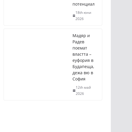
потенциал
18th юни
2026
Мадяр и
Радев
поемат
властта –
еуфория в
Будапеща,
дежа вю в
София
12th май
2026