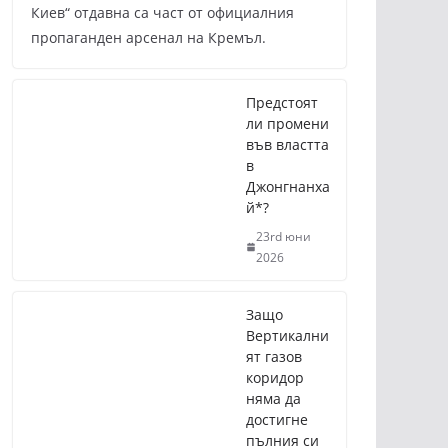
Киев“ отдавна са част от официалния
пропаганден арсенал на Кремъл.
Предстоят
ли промени
във властта
в
Джонгнанха
й*?
23rd юни
2026
Защо
Вертикални
ят газов
коридор
няма да
достигне
пълния си