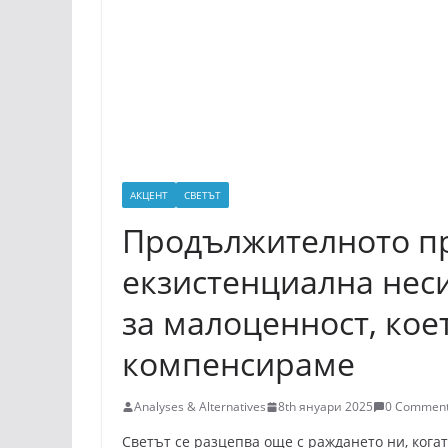
АКЦЕНТ
СВЕТЪТ
Продължителното п
екзистенциална нес
за малоценност, кое
компенсираме
Analyses & Alternatives
8th януари 2025
0 Commen
Светът се разцепва още с раждането ни, ко