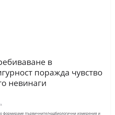
ребиваване в
игурност поражда чувство
то невинаги
ts
гато формираме първичните/надбиологични измерения и