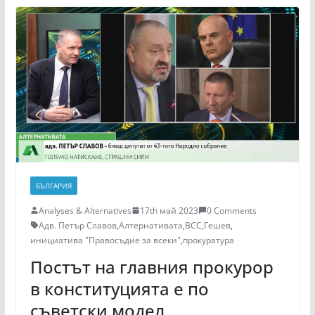
БЪЛГАРИЯ
Analyses & Alternatives
17th май 2023
0 Comments
Адв. Петър Славов
,
Алтернативата
,
ВСС
,
Гешев
,
инициатива "Правосъдие за всеки"
,
прокуратура
Постът на главния прокурор
в конституцията е по
съветски модел