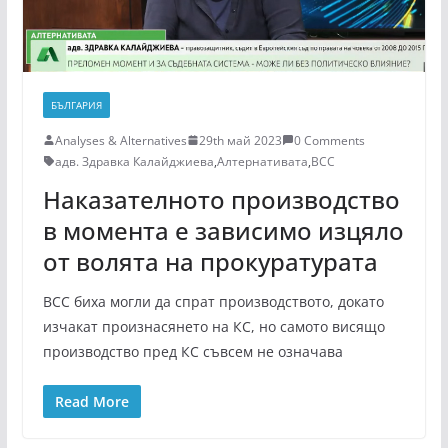
БЪЛГАРИЯ
Analyses & Alternatives
29th май 2023
0 Comments
адв. Здравка Калайджиева
,
Алтернативата
,
ВСС
Наказателното производство
в момента е зависимо изцяло
от волята на прокуратурата
ВСС биха могли да спрат производството, докато
изчакат произнасянето на КС, но самото висящо
производство пред КС съвсем не означава
Read More