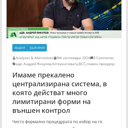
АКЦЕНТ
БЪЛГАРИЯ
Analyses & Alternatives
9th септември 2024
0 Comments
адв. Андрей Янкулов
,
Алтернативата
,
ВСС
,
главен прокурор
Имаме прекалено
централизирана система, в
която действат много
лимитирани форми на
външен контрол
Чисто формално процедурата по избор на гл.