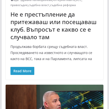
правосъдие
,
съдебна власт
,
съдебна реформа
Не е престъпление да
притежаваш или посещаваш
клуб. Въпросът е какво се е
случвало там
Продължава борбата срещу съдебната власт.
Проследяването на известното и случващото се
както на ВСС, така и на Парламента, липсата на
Read More