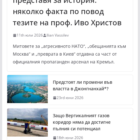
няколко факта по повод
тезите на проф. Иво Христов
11th юли 2026
Ilian Vassilev
Митовете за „агресивното НАТО“, „обещанията към
Москва“ и „преврата в Киев“ отдавна са част от
официалния пропаганден арсенал на Кремъл.
Предстоят ли промени във
властта в Джонгнанхай*?
23rd юни 2026
Защо Вертикалният газов
коридор няма да достигне
пълния си потенциал
18th юни 2026