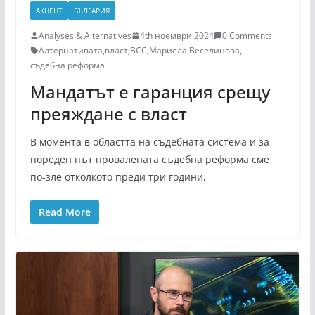
АКЦЕНТ
БЪЛГАРИЯ
Analyses & Alternatives
4th ноември 2024
0 Comments
Алтернативата
,
власт
,
ВСС
,
Мариела Веселинова
,
съдебна реформа
Мандатът е гаранция срещу
преяждане с власт
В момента в областта на съдебната система и за
пореден път провалената съдебна реформа сме
по-зле отколкото преди три години,
Read More