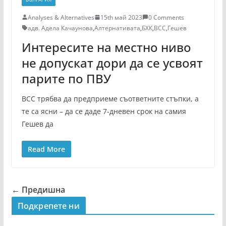
Analyses & Alternatives
15th май 2023
0 Comments
адв. Адела Качаунова
,
Алтернативата
,
БХК
,
ВСС
,
Гешев
Интересите на местно ниво
не допускат дори да се усвоят
парите по ПВУ
ВСС трябва да предприеме съответните стъпки, а
те са ясни – да се даде 7-дневен срок на самия
Гешев да
Read More
← Предишна
Подкрепeте ни