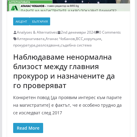
АКЦЕНТ
БЪЛГАРИЯ
Analyses & Alternatives
2nd декември 2024
0 Comments
Алтернативата
,
Атанас Чобанов
,
ВСС
,
корупция
,
прокуратура
,
разлседване
,
съдебна система
Наблюдаваме ненормална
близост между главния
прокурор и назначените да
го проверяват
Конкретен повод [да проявим интерес към парите
на магистратите] е фактът, че е особено трудно да
се изследват след 2017
Read More