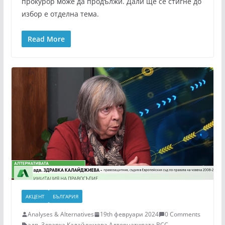
прокурор може да продължи. Дали ще се стигне до
избор е отделна тема.
Read More
АКЦЕНТ
БЪЛГАРИЯ
Analyses & Alternatives
19th февруари 2024
0 Comments
адв. Здравка Калайджиева
,
Алтернативата
,
ВСС
,