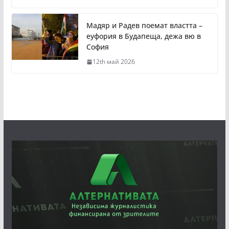
Мадяр и Радев поемат властта –
еуфория в Будапеща, дежа вю в
София
12th май 2026