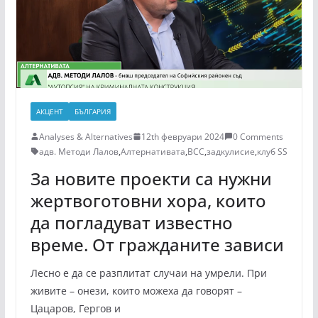
АКЦЕНТ
БЪЛГАРИЯ
Analyses & Alternatives
12th февруари 2024
0 Comments
адв. Методи Лалов
,
Алтернативата
,
ВСС
,
задкулисие
,
клуб SS
За новите проекти са нужни
жертвоготовни хора, които
да погладуват известно
време. От гражданите зависи
Лесно е да се разплитат случаи на умрели. При
живите – онези, които можеха да говорят –
Цацаров, Гергов и