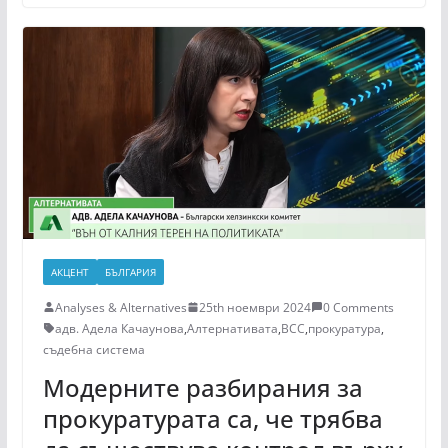
АКЦЕНТ
БЪЛГАРИЯ
Analyses & Alternatives
25th ноември 2024
0 Comments
адв. Адела Качаунова
,
Алтернативата
,
ВСС
,
прокуратура
,
съдебна система
Модерните разбирания за
прокуратурата са, че трябва