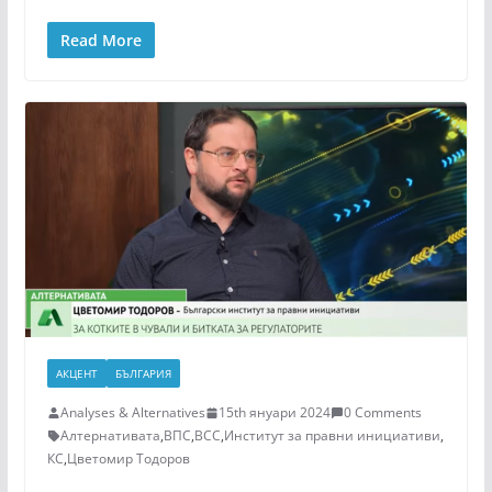
Read More
АКЦЕНТ
БЪЛГАРИЯ
Analyses & Alternatives
15th януари 2024
0 Comments
Алтернативата
,
ВПС
,
ВСС
,
Институт за правни инициативи
,
КС
,
Цветомир Тодоров