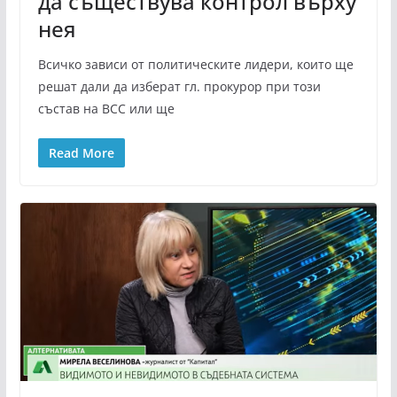
да съществува контрол върху
нея
Всичко зависи от политическите лидери, които ще
решат дали да изберат гл. прокурор при този
състав на ВСС или ще
Read More