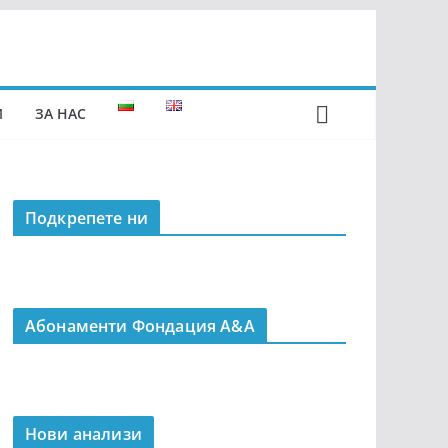
И
ЗА НАС
Подкрепeте ни
Абонаменти Фондация А&A
Нови анализи