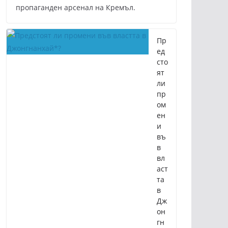
пропаганден арсенал на Кремъл.
Пр
ед
сто
ят
ли
пр
ом
ен
и
въ
в
вл
аст
та
в
Дж
он
гн