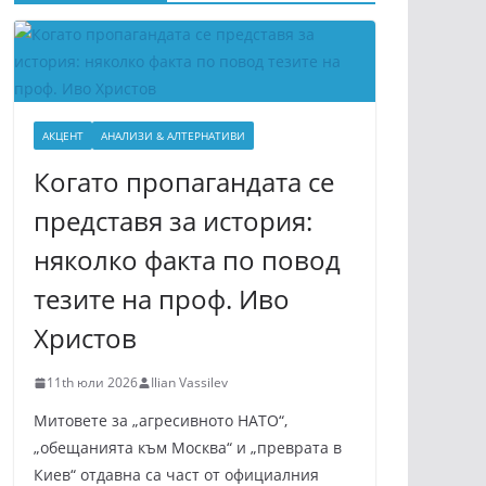
АКЦЕНТ
АНАЛИЗИ & АЛТЕРНАТИВИ
Когато пропагандата се
представя за история:
няколко факта по повод
тезите на проф. Иво
Христов
11th юли 2026
Ilian Vassilev
Митовете за „агресивното НАТО“,
„обещанията към Москва“ и „преврата в
Киев“ отдавна са част от официалния