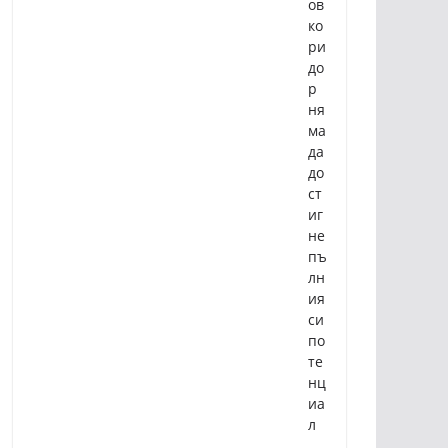
ов
ко
ри
до
р
ня
ма
да
до
ст
иг
не
пъ
лн
ия
си
по
те
нц
иа
л