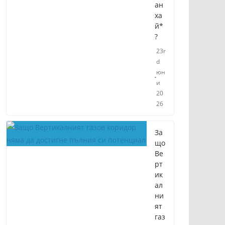
ан
ха
й*
?
23r
d
юн
и
20
26
За
що
Ве
рт
ик
ал
ни
ят
газ