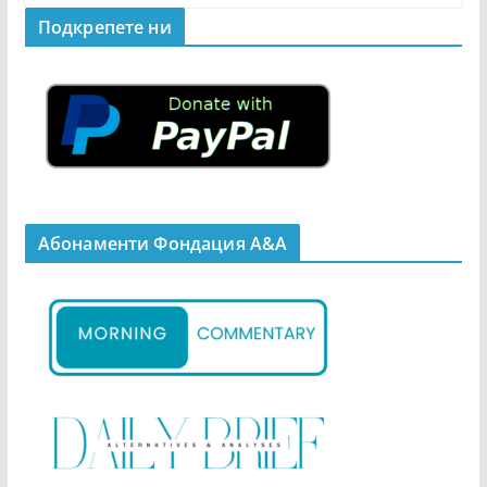
Подкрепeте ни
Абонаменти Фондация А&A