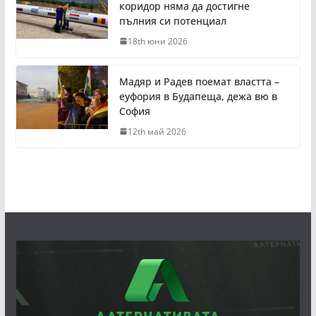
коридор няма да достигне
пълния си потенциал
18th юни 2026
Мадяр и Радев поемат властта –
еуфория в Будапеща, дежа вю в
София
12th май 2026