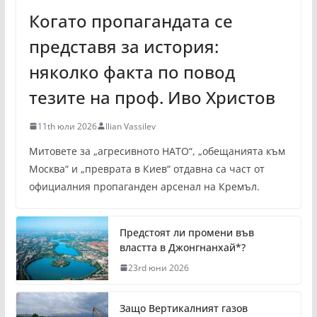
Когато пропагандата се
представя за история:
няколко факта по повод
тезите на проф. Иво Христов
11th юли 2026
Ilian Vassilev
Митовете за „агресивното НАТО“, „обещанията към
Москва“ и „преврата в Киев“ отдавна са част от
официалния пропаганден арсенал на Кремъл.
Предстоят ли промени във
властта в Джонгнанхай*?
23rd юни 2026
Защо Вертикалният газов