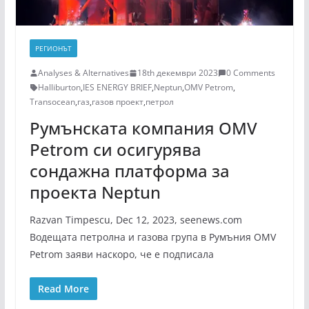
РЕГИОНЪТ
Analyses & Alternatives
18th декември 2023
0 Comments
Halliburton
,
IES ENERGY BRIEF
,
Neptun
,
OMV Petrom
,
Transocean
,
газ
,
газов проект
,
петрол
Румънската компания OMV
Petrom си осигурява
сондажна платформа за
проекта Neptun
Razvan Timpescu, Dec 12, 2023, seenews.com
Водещата петролна и газова група в Румъния OMV
Petrom заяви наскоро, че е подписала
Read More