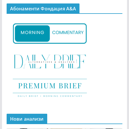
Абонаменти Фондация А&A
Нови анализи