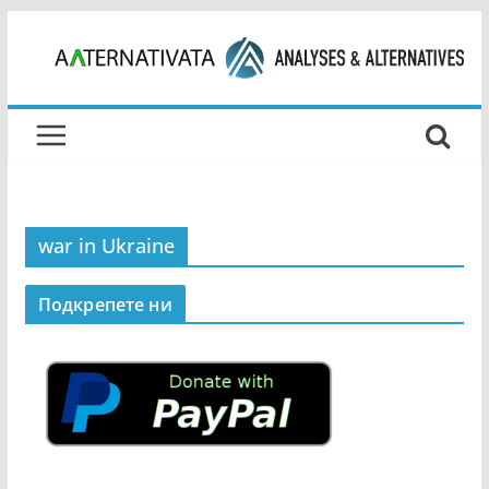
Skip
to
content
war in Ukraine
Подкрепeте ни