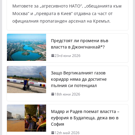
Митовете за „агресивното НАТО“, „обещанията към
Москва“ и „преврата в Киев“ отдавна са част от
официалния пропаганден арсенал на Кремъл.
Предстоят ли промени във
властта в Джонгнанхай*?
23rd юни 2026
Защо Вертикалният газов
коридор няма да достигне
пълния си потенциал
18th юни 2026
Мадяр и Радев поемат властта –
еуфория в Будапеща, дежа вю в
София
12th май 2026